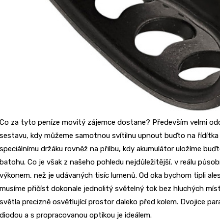
Co za tyto peníze movitý zájemce dostane? Především velmi od
sestavu, kdy můžeme samotnou svítilnu upnout buďto na řídítka 
speciálnímu držáku rovněž na přilbu, kdy akumulátor uložíme buďt
batohu. Co je však z našeho pohledu nejdůležitější, v reálu působí
výkonem, než je udávaných tisíc lumenů. Od oka bychom tipli al
musíme přičíst dokonale jednolitý světelný tok bez hluchých mís
světla precizně osvětlující prostor daleko před kolem. Dvojice p
diodou a s propracovanou optikou je ideálem.