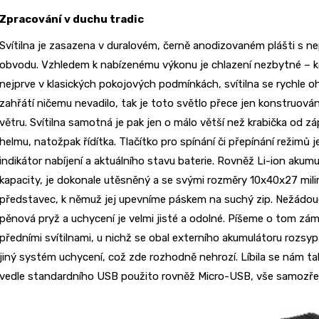
Zpracování v duchu tradic
Svítilna je zasazena v duralovém, černě anodizovaném plášti s n
obvodu. Vzhledem k nabízenému výkonu je chlazení nezbytné – kd
nejprve v klasických pokojových podmínkách, svítilna se rychle o
zahřátí ničemu nevadilo, tak je toto světlo přece jen konstruován
větru. Svítilna samotná je pak jen o málo větší než krabička od záp
helmu, natožpak řídítka. Tlačítko pro spínání či přepínání režimů j
indikátor nabíjení a aktuálního stavu baterie. Rovněž Li-ion akum
kapacity, je dokonale utěsněný a se svými rozměry 10x40x27 mi
představec, k němuž jej upevníme páskem na suchý zip. Nežádou
pěnová pryž a uchycení je velmi jisté a odolné. Píšeme o tom zámě
předními svítilnami, u nichž se obal externího akumulátoru rozsyp
jiný systém uchycení, což zde rozhodně nehrozí. Líbila se nám tak
vedle standardního USB použito rovněž Micro-USB, vše samozřej