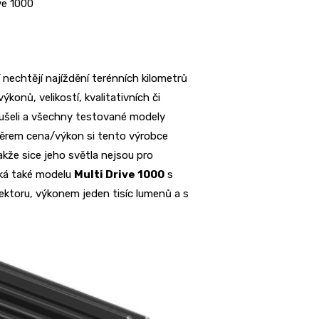
ve 1000
nechtějí najíždění terénních kilometrů
onů, velikostí, kvalitativních či
oušeli a všechny testované modely
oměrem cena/výkon si tento výrobce
kže sice jeho světla nejsou pro
ýká také modelu
Multi Drive 1000
s
lektoru, výkonem jeden tisíc lumenů a s