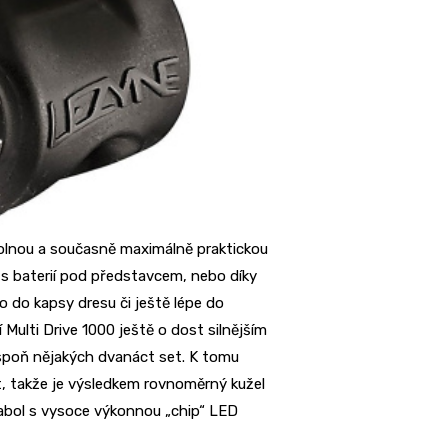
olnou a současně maximálně praktickou
s baterií pod představcem, nebo díky
o do kapsy dresu či ještě lépe do
 Multi Drive 1000 ještě o dost silnějším
espoň nějakých dvanáct set. K tomu
t, takže je výsledkem rovnoměrný kužel
arabol s vysoce výkonnou „chip“ LED