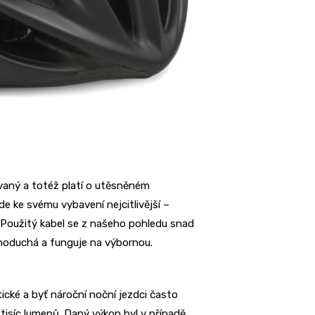
aný a totéž platí o utěsněném
e ke svému vybavení nejcitlivější –
. Použitý kabel se z našeho pohledu snad
dnoduchá a funguje na výbornou.
ické a byť nároční noční jezdci často
a tisíc lumenů. Daný výkon byl v případě