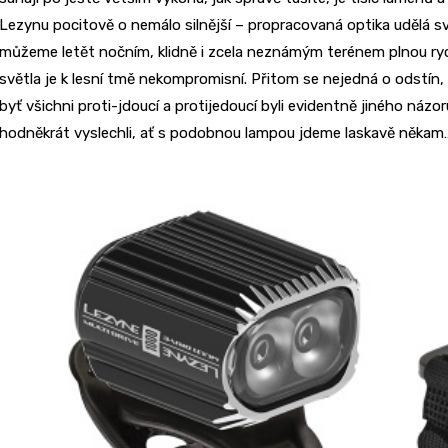
Lezynu pocitově o nemálo silnější – propracovaná optika udělá své
můžeme letět nočním, klidně i zcela neznámým terénem plnou ryc
světla je k lesní tmě nekompromisní. Přitom se nejedná o odstín, 
byť všichni proti-jdoucí a protijedoucí byli evidentně jiného náz
hodněkrát vyslechli, ať s podobnou lampou jdeme laskavě někam