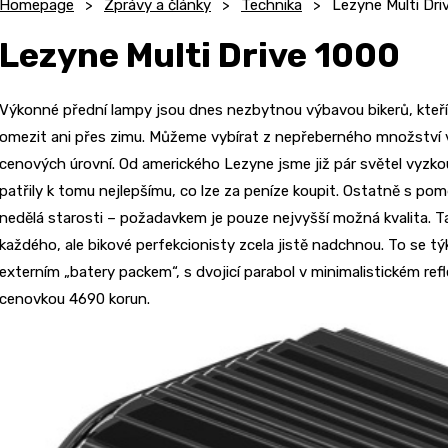
Homepage
Zprávy a články
Technika
Lezyne Multi Dri
Lezyne Multi Drive 1000
Výkonné přední lampy jsou dnes nezbytnou výbavou bikerů, kteří 
omezit ani přes zimu. Můžeme vybírat z nepřeberného množství výk
cenových úrovní. Od amerického Lezyne jsme již pár světel vyzk
patřily k tomu nejlepšímu, co lze za peníze koupit. Ostatně s p
nedělá starosti – požadavkem je pouze nejvyšší možná kvalita. Ta
každého, ale bikové perfekcionisty zcela jistě nadchnou. To se t
externím „batery packem“, s dvojicí parabol v minimalistickém ref
cenovkou 4690 korun.