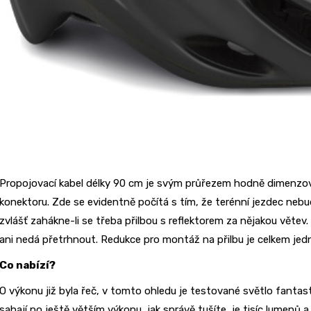
Propojovací kabel délky 90 cm je svým průřezem hodně dimenzov
konektoru. Zde se evidentně počítá s tím, že terénní jezdec nebud
zvlášť zahákne-li se třeba přilbou s reflektorem za nějakou větev
ani nedá přetrhnout. Redukce pro montáž na přilbu je celkem je
Co nabízí?
O výkonu již byla řeč, v tomto ohledu je testované světlo fantast
sahají po ještě větším výkonu, jak správě tušíte, je tisíc lumenů 