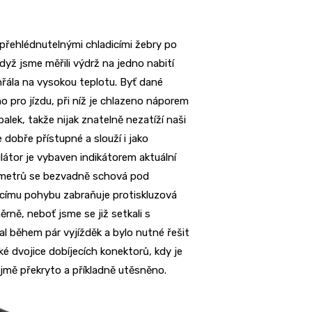
epřehlédnutelnými chladicími žebry po
yž jsme měřili výdrž na jedno nabití
hřála na vysokou teplotu. Byť dané
o pro jízdu, při níž je chlazeno náporem
alek, takže nijak znatelně nezatíží naši
e dobře přístupné a slouží i jako
ulátor je vybaven indikátorem aktuální
limetrů se bezvadně schová pod
címu pohybu zabraňuje protiskluzová
rně, neboť jsme se již setkali s
al během pár vyjížděk a bylo nutné řešit
é dvojice dobíjecích konektorů, kdy je
mě překryto a příkladně utěsněno.