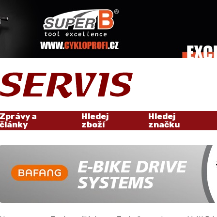
Zprávy a
Hledej
Hledej
články
zboží
značku