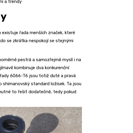
lní a trendy
dy
m existuje řada menších značek, které
kdo se zkrátka nespokojí se stejnými
e poměrně pestrá a samozřejmě myslí i na
ajímavě kombinuje dva konkurenční
ny řady 6066-T6 jsou totiž duté a pravá
o shimanovský standard ložisek. Ta jsou
nutné to řešit dodatečně, tedy pokud