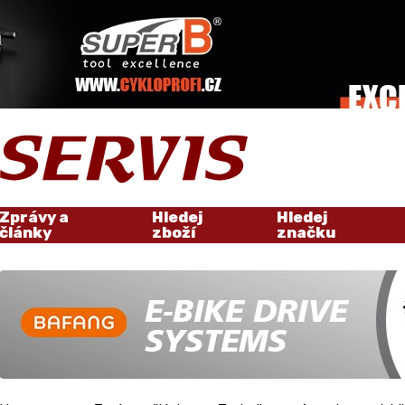
Zprávy a
Hledej
Hledej
články
zboží
značku