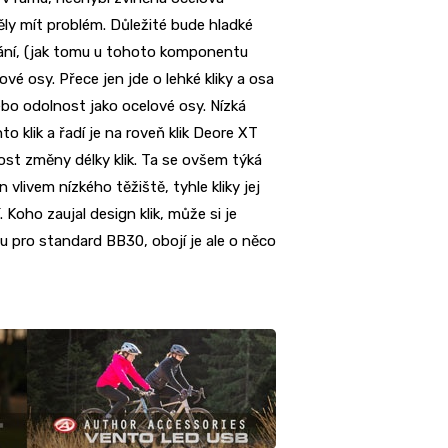
y mít problém. Důležité bude hladké
ívání, (jak tomu u tohoto komponentu
vé osy. Přece jen jde o lehké kliky a osa
o odolnost jako ocelové osy. Nízká
to klik a řadí je na roveň klik Deore XT
ost změny délky klik. Ta se ovšem týká
 vlivem nízkého těžiště, tyhle kliky jej
Koho zaujal design klik, může si je
 pro standard BB30, obojí je ale o něco