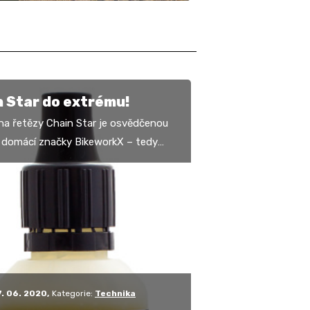
 Star do extrému!
na řetězy Chain Star je osvědčenou
u domácí značky BikeworkX – tedy
ou nejen v roli bestselleru, ale také
ska…
7. 06. 2020
Kategorie:
Technika