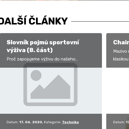
DALŠÍ ČLÁNKY
Slovník pojmů sportovní
Chain
výživa (8. část)
Mazivo 
Proč zapojujeme výživu do našeho
klasiko
sportování? Abychom zvyšovali výkonnost.
osvědčen
Proto často pracujeme na zvyšování
z hledi
energetických zásob, na…
Datum:
17. 06. 2020
Kategorie:
Technika
Datum:
1