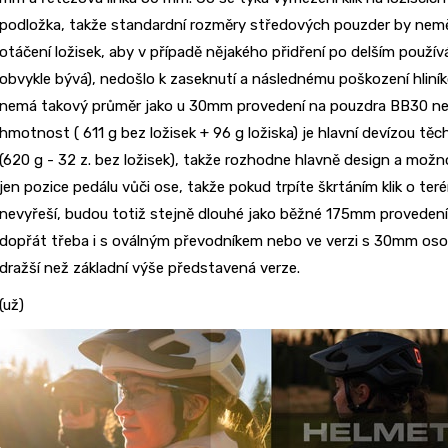
podložka, takže standardní rozměry středových pouzder by neměl
otáčení ložisek, aby v případě nějakého přidření po delším použ
obvykle bývá), nedošlo k zaseknutí a následnému poškození hliníko
nemá takový průměr jako u 30mm provedení na pouzdra BB30 neb
hmotnost ( 611 g bez ložisek + 96 g ložiska) je hlavní devízou těch
(620 g - 32 z. bez ložisek), takže rozhodne hlavně design a možn
jen pozice pedálu vůči ose, takže pokud trpíte škrtáním klik o terén
nevyřeší, budou totiž stejně dlouhé jako běžné 175mm provedení. 
dopřát třeba i s oválným převodníkem nebo ve verzi s 30mm osou
dražší než základní výše představená verze.
(už)