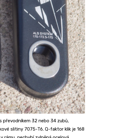
h s převodníkem 32 nebo 34 zubů,
vé slitiny 7075-T6. Q-faktor klik je 168
 v rámu, nechybí zvlněná ocelová