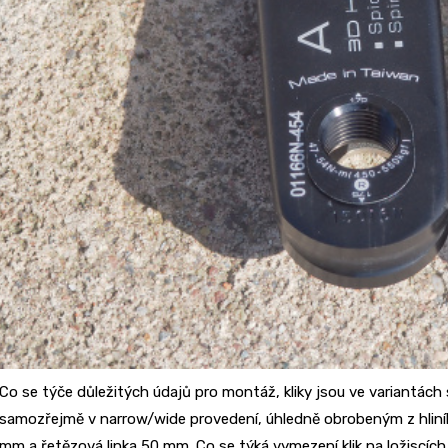
Co se týče důležitých údajů pro montáž, kliky jsou ve variantác
samozřejmě v narrow/wide provedení, úhledně obrobeným z hliníko
mm a řetězová linka 50 mm. Co se týká vymezení klik na ložiscích