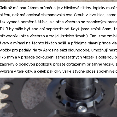
Jelikož má osa 24mm průměr a je z hliníkové slitiny, logicky musí 
stěnu, než má ocelová shimanovská osa. Šroub v levé klice, sa
tak vypadá poměrně štíhle, ale přes vícehran se zaoblenými hranam
DUB by mělo být spojení neprůstřelné. Když jsme zmínili Sram, ta
převodníku přes vícehran a trojici jisticích šroubů. Tím jsme zmíni
tvary a mírami na těchto klikách sešli, a přidejme hlavní přínos v
vložky pro pedály. Na ty Aerozine sází dlouhodobě, umožňují nasta
175 mm a v případě dokoupení samostatných vložek s odlišnou po
zapřený o ocelovou podložku prostě dotažením přitáhne vložku 
vybrání v těle kliky, a celek pak díky velké styčné ploše spolehlivě d