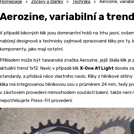
Homepage
Zprávy a články
Technika
Aerozine, variabi
Aerozine, variabilní a tren
V případě bikových klik jsou dominantní hráči na trhu jasní, ovše
nabízejí designově a technicky zajímavě zpracované kliky pro ty, 
komponenty, jako mají ostatní.
Příkladem může být taiwanská značka Aerozine, jejíž škála klik j
aktuální trend 1x12. Navíc v případě klik
X-One A1 Light
docela z
standardy, a přidává něco vlastního navíc. Kliky z hliníkové sliti
klika má integrovanou hliníkovou osu s průměrem 24 mm, tedy pr
v závitovém provedení mimochodem součástí balení, takže není 
nepotřebujete Press-Fit provedení.