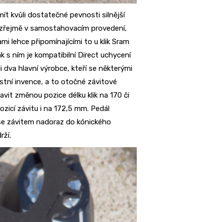
mít kvůli dostatečné pevnosti silnější
mozřejmě v samostahovacím provedení,
i lehce připomínajícími to u klik Sram
k s ním je kompatibilní Direct uchycení
li dva hlavní výrobce, kteří se některými
lastní invence, a to otočné závitové
vit změnou pozice délku klik na 170 či
zicí závitu i na 172,5 mm. Pedál
se závitem nadoraz do kónického
rží.