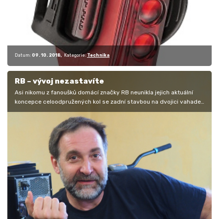
Datum:
09. 10. 2018
Kategorie:
Technika
RB – vývoj nezastavíte
Asi nikomu z fanoušků domácí značky RB neunikla jejich aktuální
koncepce celoodpružených kol se zadní stavbou na dvojici vahadel,
která se…