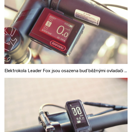
Elektrokola Leader Fox jsou osazena buď běžnými ovladači ...