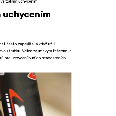
niverzálním uchycením
ím uchycením
t často zapeklitá, a když už ji
ovou trubku. Velice zajímavým řešením je
térů pro uchycení buď do standardních