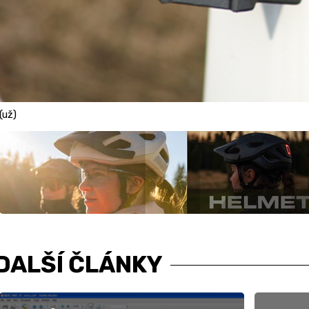
(už)
DALŠÍ ČLÁNKY