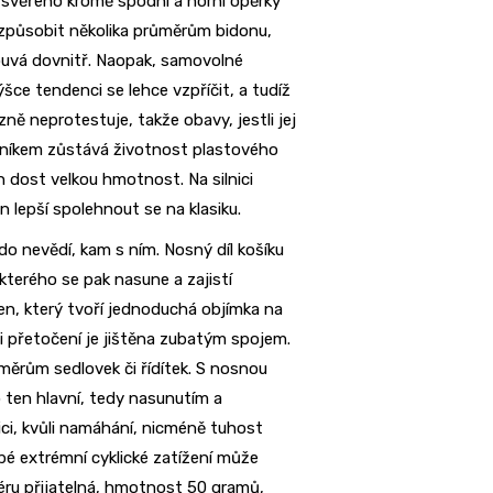
 svěřeno kromě spodní a horní opěrky
řizpůsobit několika průměrům bidonu,
ouvá dovnitř. Naopak, samovolné
ce tendenci se lehce vzpříčit, a tudíž
zně neprotestuje, takže obavy, jestli jej
zníkem zůstává životnost plastového
 dost velkou hmotnost. Na silnici
 lepší spolehnout se na klasiku.
do nevědí, kam s ním. Nosný díl košíku
kterého se pak nasune a zajistí
en, který tvoří jednoduchá objímka na
ti přetočení je jištěna zubatým spojem.
měrům sedlovek či řídítek. S nosnou
o ten hlavní, tedy nasunutím a
nici, kvůli namáhání, nicméně tuhost
é extrémní cyklické zatížení může
ru přijatelná, hmotnost 50 gramů,