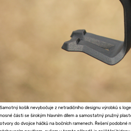
Samotný košík nevybočuje z netradičního designu výrobků s logem 
nosné části se širokým hlavním dílem a samostatný pružný plast
otvory do dvojice háčků na bočních ramenech. Řešení podobn