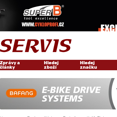
Zprávy a
Hledej
Hledej
články
zboží
značku