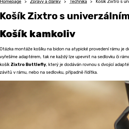
Homepage
Zprávy a články
Technika
Košík Zixtro s u
Košík Zixtro s univerzáln
Košík kamkoliv
Otázka montáže košíku na bidon na atypické provedení rámu je dos
vyřešíme adaptérem, tak ne každý lze upevnit na sedlovku či rám
košík
Zixtro Bottlefly
, který je dodáván rovnou s dvojicí adap
závitů v rámu, nebo na sedlovku, případně řídítka.