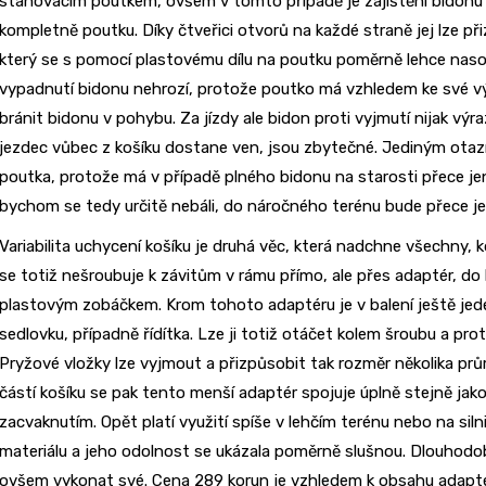
stahovacím poutkem, ovšem v tomto případě je zajištění bidonu
kompletně poutku. Díky čtveřici otvorů na každé straně jej lze p
který se s pomocí plastovému dílu na poutku poměrně lehce nas
vypadnutí bidonu nehrozí, protože poutko má vzhledem ke své výš
bránit bidonu v pohybu. Za jízdy ale bidon proti vyjmutí nijak výra
jezdec vůbec z košíku dostane ven, jsou zbytečné. Jediným ota
poutka, protože má v případě plného bidonu na starosti přece jen
bychom se tedy určitě nebáli, do náročného terénu bude přece jen
Variabilita uchycení košíku je druhá věc, která nadchne všechny, k
se totiž nešroubuje k závitům v rámu přímo, ale přes adaptér, do 
plastovým zobáčkem. Krom tohoto adaptéru je v balení ještě jed
sedlovku, případně řídítka. Lze ji totiž otáčet kolem šroubu a pro
Pryžové vložky lze vyjmout a přizpůsobit tak rozměr několika prů
částí košíku se pak tento menší adaptér spojuje úplně stejně jak
zacvaknutím. Opět platí využití spíše v lehčím terénu nebo na sil
materiálu a jeho odolnost se ukázala poměrně slušnou. Dlouhodob
ovšem vykonat své. Cena 289 korun je vzhledem k obsahu adapté