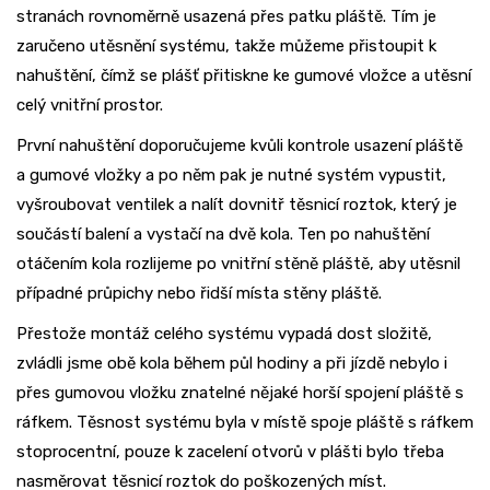
stranách rovnoměrně usazená přes patku pláště. Tím je
zaručeno utěsnění systému, takže můžeme přistoupit k
nahuštění, čímž se plášť přitiskne ke gumové vložce a utěsní
celý vnitřní prostor.
První nahuštění doporučujeme kvůli kontrole usazení pláště
a gumové vložky a po něm pak je nutné systém vypustit,
vyšroubovat ventilek a nalít dovnitř těsnicí roztok, který je
součástí balení a vystačí na dvě kola. Ten po nahuštění
otáčením kola rozlijeme po vnitřní stěně pláště, aby utěsnil
případné průpichy nebo řidší místa stěny pláště.
Přestože montáž celého systému vypadá dost složitě,
zvládli jsme obě kola během půl hodiny a při jízdě nebylo i
přes gumovou vložku znatelné nějaké horší spojení pláště s
ráfkem. Těsnost systému byla v místě spoje pláště s ráfkem
stoprocentní, pouze k zacelení otvorů v plášti bylo třeba
nasměrovat těsnicí roztok do poškozených míst.