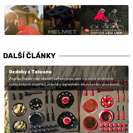
DALŠÍ ČLÁNKY
Ozdoby z Taiwanu
Značku Token mají někteří zafixovanou jako výrobce drobných
cyklistických doplňků, hlavně v barevném eloxovaném provedení,
ovšem její…