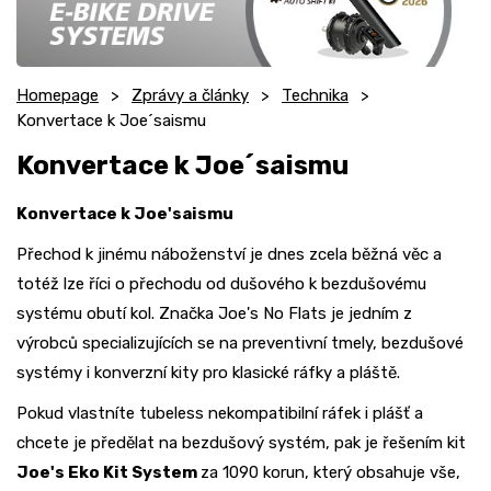
Homepage
Zprávy a články
Technika
Konvertace k Joe´saismu
Konvertace k Joe´saismu
Konvertace k Joe'saismu
Přechod k jinému náboženství je dnes zcela běžná věc a
totéž lze říci o přechodu od dušového k bezdušovému
systému obutí kol. Značka Joe's No Flats je jedním z
výrobců specializujících se na preventivní tmely, bezdušové
systémy i konverzní kity pro klasické ráfky a pláště.
Pokud vlastníte tubeless nekompatibilní ráfek i plášť a
chcete je předělat na bezdušový systém, pak je řešením kit
Joe's Eko Kit System
za 1090 korun, který obsahuje vše,