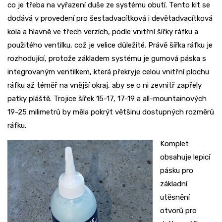
co je třeba na vyřazení duše ze systému obutí. Tento kit se
dodává v provedení pro šestadvacítková i devětadvacítková
kola a hlavně ve třech verzích, podle vnitřní šířky ráfku a
použitého ventilku, což je velice důležité. Právě šířka ráfku je
rozhodující, protože základem systému je gumová páska s
integrovaným ventilkem, která překryje celou vnitřní plochu
ráfku až téměř na vnější okraj, aby se o ni zevnitř zapřely
patky pláště. Trojice šířek 15-17, 17-19 a all-mountainových
19-25 milimetrů by měla pokrýt většinu dostupných rozměrů
ráfku.
Komplet
obsahuje lepicí
pásku pro
základní
utěsnění
otvorů pro