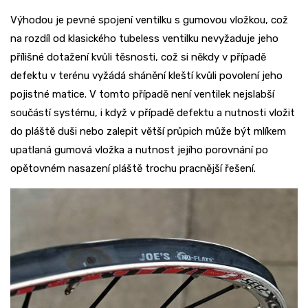
Výhodou je pevné spojení ventilku s gumovou vložkou, což
na rozdíl od klasického tubeless ventilku nevyžaduje jeho
přílišné dotažení kvůli těsnosti, což si někdy v případě
defektu v terénu vyžádá shánění kleští kvůli povolení jeho
pojistné matice. V tomto případě není ventilek nejslabší
součástí systému, i když v případě defektu a nutnosti vložit
do pláště duši nebo zalepit větší průpich může být mlíkem
upatlaná gumová vložka a nutnost jejího porovnání po
opětovném nasazení pláště trochu pracnější řešení.