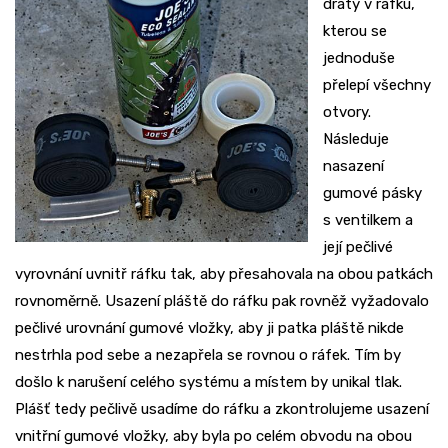
dráty v ráfku,
kterou se
jednoduše
přelepí všechny
otvory.
Následuje
nasazení
gumové pásky
s ventilkem a
její pečlivé
vyrovnání uvnitř ráfku tak, aby přesahovala na obou patkách
rovnoměrně. Usazení pláště do ráfku pak rovněž vyžadovalo
pečlivé urovnání gumové vložky, aby ji patka pláště nikde
nestrhla pod sebe a nezapřela se rovnou o ráfek. Tím by
došlo k narušení celého systému a místem by unikal tlak.
Plášť tedy pečlivě usadíme do ráfku a zkontrolujeme usazení
vnitřní gumové vložky, aby byla po celém obvodu na obou