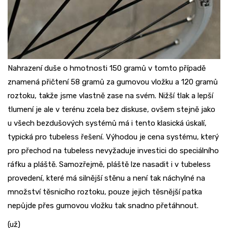
Nahrazení duše o hmotnosti 150 gramů v tomto případě
znamená přičtení 58 gramů za gumovou vložku a 120 gramů
roztoku, takže jsme vlastně zase na svém. Nižší tlak a lepší
tlumení je ale v terénu zcela bez diskuse, ovšem stejně jako
u všech bezdušových systémů má i tento klasická úskalí,
typická pro tubeless řešení. Výhodou je cena systému, který
pro přechod na tubeless nevyžaduje investici do speciálního
ráfku a pláště. Samozřejmě, pláště lze nasadit i v tubeless
provedení, které má silnější stěnu a není tak náchylné na
množství těsnicího roztoku, pouze jejich těsnější patka
nepůjde přes gumovou vložku tak snadno přetáhnout.
(už)