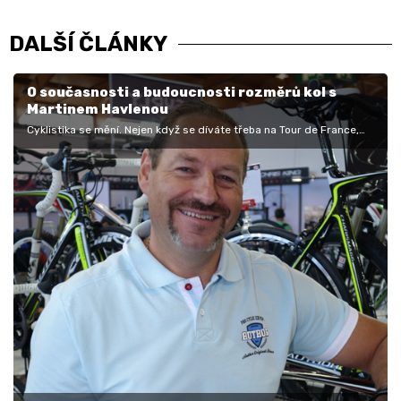
DALŠÍ ČLÁNKY
O současnosti a budoucnosti rozměrů kol s
Martinem Havlenou
Cyklistika se mění. Nejen když se díváte třeba na Tour de France,
tedy ta závodní cyklistika, ale mění se i technika. Zdá se, jako by
bylo…