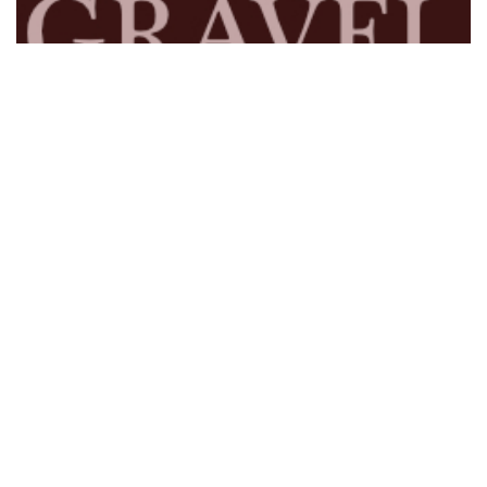
Kde jsme
Užitečné odkazy
Časopis Cykloservis