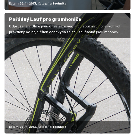
Datum:
02. 11. 2013
Kategorie:
Technika
Pořádný Lauf pro gramhoniče
Odpružené vidlice jsou dnes sice nedílnou součástí horských kol
prakticky od nejnižších cenových relací, současně jsou mnohdy
trnem v oku…
Datum:
05. 11. 2013
Kategorie:
Technika