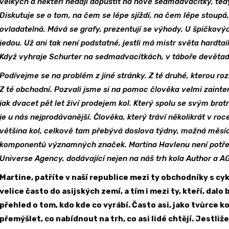
velkých a někteří nedají dopustit na nové sedmadvacítky, tedy
Diskutuje se o tom, na čem se lépe sjíždí, na čem lépe stoupá,
ovladatelná. Mává se grafy, prezentují se výhody. U špičkový
jedou. Už ani tak není podstatné, jestli má mistr světa hardtaila
Když vyhraje Schurter na sedmadvacítkách, v táboře devětad
Podívejme se na problém z jiné stránky. Z té druhé, kterou ro
Z té obchodní. Pozvali jsme si na pomoc člověka velmi zainter
jak dvacet pět let živí prodejem kol. Který spolu se svým brat
je u nás nejprodávanější. Člověka, který tráví několikrát v ro
většina kol, celkově tam přebývá doslova týdny, možná měsí
komponentů významných značek. Martina Havlenu není potřeb
Universe Agency, dodávající nejen na náš trh kola Author a A
Martine, patříte v naší republice mezi ty obchodníky s cyk
velice často do asijských zemí, a tím i mezi ty, kteří, dalo 
přehled o tom, kdo kde co vyrábí. Často asi, jako tvůrce 
přemýšlet, co nabídnout na trh, co asi lidé chtějí. Jestliž