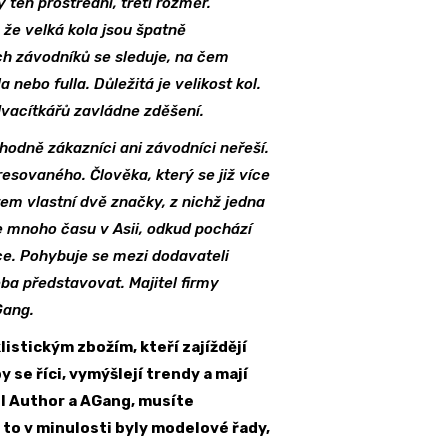
 ten prostřední, třetí rozměr.
 že velká kola jsou špatně
ch závodníků se sleduje, na čem
 nebo fulla. Důležitá je velikost kol.
vacítkářů zavládne zděšení.
zhodně zákazníci ani závodníci neřeší.
esovaného. Člověka, který se již více
rem vlastní dvě značky, z nichž jedna
ce mnoho času v Asii, odkud pochází
ce. Pohybuje se mezi dodavateli
a představovat. Majitel firmy
Gang.
listickým zbožím, kteří zajíždějí
by se říci, vymýšlejí trendy a mají
kol Author a AGang, musíte
e to v minulosti byly modelové řady,