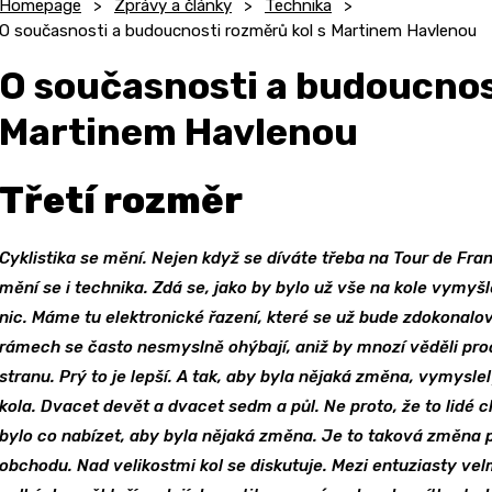
Homepage
Zprávy a články
Technika
O současnosti a budoucnosti rozměrů kol s Martinem Havlenou
O současnosti a budoucnos
Martinem Havlenou
Třetí rozměr
Cyklistika se mění. Nejen když se díváte třeba na Tour de Fran
mění se i technika. Zdá se, jako by bylo už vše na kole vymy
nic. Máme tu elektronické řazení, které se už bude zdokonalov
rámech se často nesmyslně ohýbají, aniž by mnozí věděli proč
stranu. Prý to je lepší. A tak, aby byla nějaká změna, vymysle
kola. Dvacet devět a dvacet sedm a půl. Ne proto, že to lidé c
bylo co nabízet, aby byla nějaká změna. Je to taková změna 
obchodu. Nad velikostmi kol se diskutuje. Mezi entuziasty vel