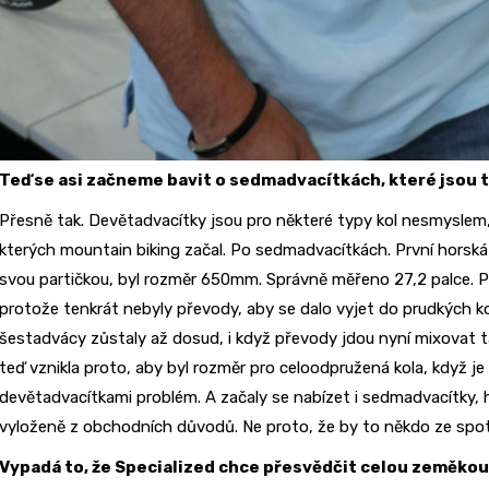
Teď se asi začneme bavit o sedmadvacítkách, které jsou t
Přesně tak. Devětadvacítky jsou pro některé typy kol nesmyslem, a
kterých mountain biking začal. Po sedmadvacítkách. První horská 
svou partičkou, byl rozměr 650mm. Správně měřeno 27,2 palce. P
protože tenkrát nebyly převody, aby se dalo vyjet do prudkých ko
šestadvácy zůstaly až dosud, i když převody jdou nyní mixovat
teď vznikla proto, aby byl rozměr pro celoodpružená kola, když j
devětadvacítkami problém. A začaly se nabízet i sedmadvacítky, h
vyloženě z obchodních důvodů. Ne proto, že by to někdo ze spot
Vypadá to, že Specialized chce přesvědčit celou zeměkouli