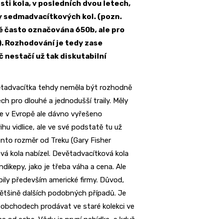
sti kola, v posledních dvou letech,
edy sedmadvacítkových kol. (pozn.
ě často označována 650b, ale pro
). Rozhodování je tedy zase
č nestačí už tak diskutabilní
větadvacítka tehdy neměla být rozhodně
h pro dlouhé a jednodušší traily. Měly
áme v Evropě ale dávno vyřešeno
ihu vidlice, ale ve své podstatě tu už
nto rozměr od Treku (Gary Fisher
ová kola nabízel. Devětadvacítková kola
ndikepy, jako je třeba váha a cena. Ale
pily především americké firmy. Důvod,
většině dalších podobných případů. Je
obchodech prodávat ve staré kolekci ve