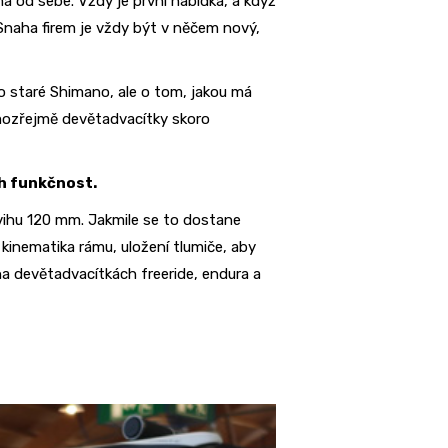
a od sebe. Vždy je první nabídka, a když
 Snaha firem je vždy být v něčem nový,
bo staré Shimano, ale o tom, jakou má
amozřejmě devětadvacítky skoro
ch funkčnost.
vihu 120 mm. Jakmile se to dostane
 kinematika rámu, uložení tlumiče, aby
a devětadvacítkách freeride, endura a