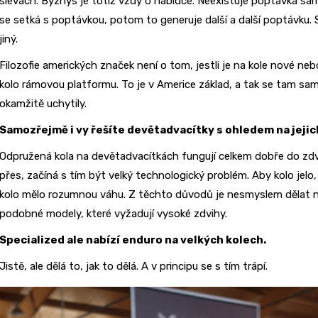
slevách. Byznys je totiž vždy o nabídce. Neexistuje poptávka sam
se setká s poptávkou, potom to generuje další a další poptávku.
jiný.
Filozofie amerických značek není o tom, jestli je na kole nové ne
kolo rámovou platformu. To je v Americe základ, a tak se tam s
okamžitě uchytily.
Samozřejmě i vy řešíte devětadvacítky s ohledem na jeji
Odpružená kola na devětadvacítkách fungují celkem dobře do zd
přes, začíná s tím být velký technologický problém. Aby kolo jelo,
kolo mělo rozumnou váhu. Z těchto důvodů je nesmyslem dělat n
podobné modely, které vyžadují vysoké zdvihy.
Specialized ale nabízí enduro na velkých kolech.
Jistě, ale dělá to, jak to dělá. A v principu se s tím trápí.