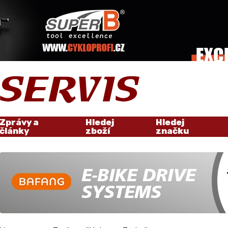
Zprávy a
Hledej
Hledej
články
zboží
značku