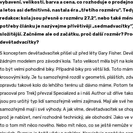
vybavení, velikosti, barva a cena, co rozhoduje o prodejno
a letos asi definitivně, nastala éra „třetího rozměru“. T
redakce: kola jsou přesně o rozměru 27,2“, nebo také mén
potřeby článku je nazývejme přívětivěji „sedmadvacítky“
složitější. Začněme ale od začátku, proč další rozměr? Pro
devětadvacítky?
S konceptem devětadvacítek přišel už před léty Gary Fisher. De
žádným modelem pro závodní kola. Tato velikost měla být na kolec
to být velmi pohodlné biky. Případně biky pro větší lidi. Toto m
krosovými koly. Je tu samozřejmě rozdíl v geometrii, pláštích, zdv
opravdu takové kolo do lehčího terénu už dávno máme. Potom te
pracoval pro Trek) převzal Specialized a i náš Author už dříve tak
jsou pro určitý typ lidí samozřejmě velmi zajímavá. Mají ale své he
samozřejmě mají i své výhody. A jak víme, devětadvacítek se cho
proč je nabízet, není rozhodně technický, ale obchodní. Jako ve 
to o tom mít něco nového. Nebo mít něco, co se ještě nemůže v 