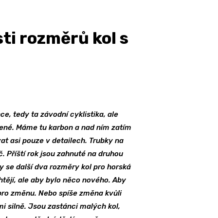
ti rozměrů kol s
ce, tedy ta závodní cyklistika, ale
šlené. Máme tu karbon a nad ním zatím
at asi pouze v detailech. Trubky na
. Příští rok jsou zahnuté na druhou
ly se další dva rozměry kol pro horská
htějí, ale aby bylo něco nového. Aby
pro změnu. Nebo spíše změna kvůli
mi silně. Jsou zastánci malých kol,