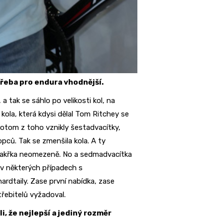
řeba pro endura vhodnější.
 tak se sáhlo po velikosti kol, na
kola, která kdysi dělal Tom Ritchey se
otom z toho vznikly šestadvacítky,
pců. Tak se zmenšila kola. A ty
 takřka neomezeně. No a sedmadvacítka
e v některých případech s
ardtaily. Zase první nabídka, zase
řebitelů vyžadoval.
, že nejlepší a jediný rozměr