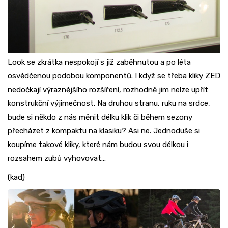
Look se zkrátka nespokojí s již zaběhnutou a po léta
osvědčenou podobou komponentů. I když se třeba kliky ZED
nedočkají výraznějšího rozšíření, rozhodně jim nelze upřít
konstrukční výjimečnost. Na druhou stranu, ruku na srdce,
bude si někdo z nás měnit délku klik či během sezony
přecházet z kompaktu na klasiku? Asi ne. Jednoduše si
koupíme takové kliky, které nám budou svou délkou i
rozsahem zubů vyhovovat…
(kad)