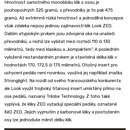
Hmotnost samotného monobloku klik s osou je
pouhopouhých 325 gramů, s převodníky je to pak 475
gramů. Až extrémně nízká hmotnost a jednodílná koncepce
však zdaleka nejsou jedinou zajímavostí klik Look ZED.
Dalším atypickým prvkem jsou zdvojená oka na unašeči
převodníků, u nichž lze vybírat mezi roztečí 110 či 130
milimetrů, tedy mezi klasikou a „kompaktem“. A posledním
vyloženě nestandardním prvkem je stavitelná délka klik v
hodnotách 170, 172,5 či 175 milimetrů. Otočný insert pro
uchycení pedálu není novinkou, využívá jej například značka
Stronglight. Na rozdíl od svého francouzského konkurenta
ale Look využil trojboký titanový insert umístěný přímo na
ose pedálů, nazvaný Trilobe Technology. Z toho také
vyplývá, že kliky ZED vyžadují speciální pedály, označené
KéO ZED. Jejich vyjmutím z karbonové kliky a pootočením
osy lze jednoduše měnit délku klik.