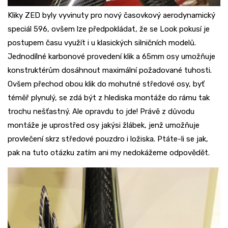
Kliky ZED byly vyvinuty pro nový časovkový aerodynamický
speciál 596, ovšem lze předpokládat, že se Look pokusí je
postupem času využít i u klasických silničních modelů.
Jednodílné karbonové provedení klik a 65mm osy umožňuje
konstruktérům dosáhnout maximální požadované tuhosti.
Ovšem přechod obou klik do mohutné středové osy, byť
téměř plynulý, se zdá být z hlediska montáže do rámu tak
trochu nešťastný. Ale opravdu to jde! Právě z důvodu
montáže je uprostřed osy jakýsi žlábek, jenž umožňuje
provlečení skrz středové pouzdro i ložiska. Ptáte-li se jak,
pak na tuto otázku zatím ani my nedokážeme odpovědět.