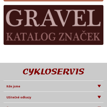
Kde jsme
Užitečné odkazy