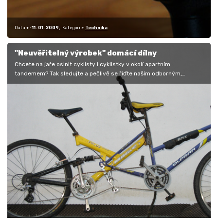
Datum:
11. 01. 2009
Kategorie:
Technika
"Neuvěřitelný výrobek" domácí dílny
Chcete na jaře oslnit cyklisty i cyklistky v okolí apartním
tandemem? Tak sledujte a pečlivě se řiďte naším odborným,
strojařsky naprosto…