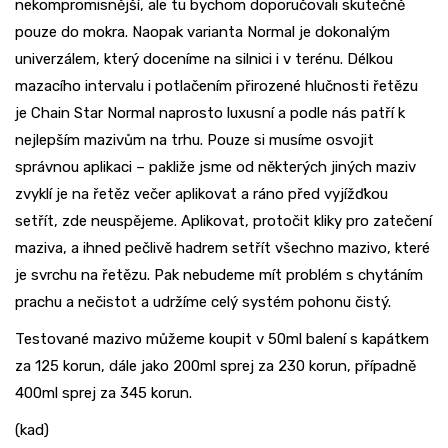
nekompromisnější, ale tu bychom doporučovali skutečně
pouze do mokra. Naopak varianta Normal je dokonalým
univerzálem, který doceníme na silnici i v terénu. Délkou
mazacího intervalu i potlačením přirozené hlučnosti řetězu
je Chain Star Normal naprosto luxusní a podle nás patří k
nejlepším mazivům na trhu. Pouze si musíme osvojit
správnou aplikaci – pakliže jsme od některých jiných maziv
zvyklí je na řetěz večer aplikovat a ráno před vyjížďkou
setřít, zde neuspějeme. Aplikovat, protočit kliky pro zatečení
maziva, a ihned pečlivě hadrem setřít všechno mazivo, které
je svrchu na řetězu. Pak nebudeme mít problém s chytáním
prachu a nečistot a udržíme celý systém pohonu čistý.
Testované mazivo můžeme koupit v 50ml balení s kapátkem
za 125 korun, dále jako 200ml sprej za 230 korun, případně
400ml sprej za 345 korun.
(kad)