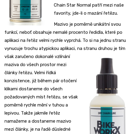
Chain Star Normal patří mezi naše
favority, jde-li o mazání řetězu.
Mazivo je poměrně unikátní svou
funkcí, neboť obsahuje nemalé procento ředidla, které po
aplikaci na řetěz velmi rychle vyprchá. To si na jednu stranu
vynucuje trochu atypickou aplikaci, na stranu druhou je tím
však
zaručeno dokonalé vzlínání
maziva do všech prostor mezi
články řetězu. Velmi řídká
konzistence, již během pár otočení
klikami dostaneme do všech
požadovaných míst řetězu, se však
poměrně rychle mění v tuhou a
lepivou. Takže jakmile řetěz
namažeme a dostaneme mazivo
mezi články, je na řadě důsledné