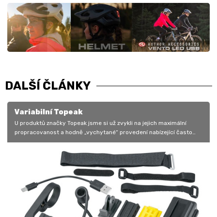
DALŠÍ ČLÁNKY
Variabilní Topeak
U produktů značky Topeak jsme si už zvykli na jejich maximální
propracovanost a hodně „vychytané“ provedení nabízející často
přemíru funkcí…