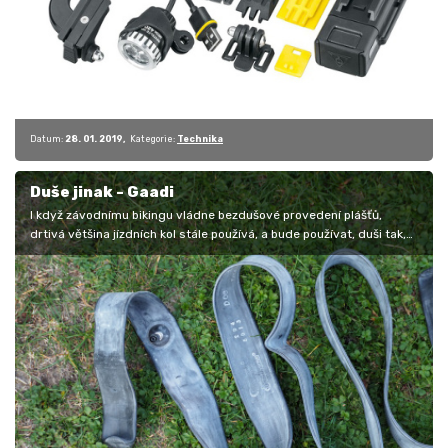
Datum:
28. 01. 2019
Kategorie:
Technika
Duše jinak - Gaadi
I když závodnímu bikingu vládne bezdušové provedení plášťů,
drtivá většina jízdních kol stále používá, a bude používat, duši tak,
jak ji…