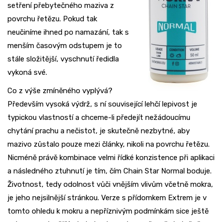
setření přebytečného maziva z
povrchu řetězu. Pokud tak
neučiníme ihned po namazání, tak s
menším časovým odstupem je to
stále složitější, vyschnutí ředidla
vykoná své.
Co z výše zmíněného vyplývá?
Především vysoká výdrž, s ní související lehčí lepivost je
typickou vlastností a chceme-li předejít nežádoucímu
chytání prachu a nečistot, je skutečně nezbytné, aby
mazivo zůstalo pouze mezi články, nikoli na povrchu řetězu.
Nicméně právě kombinace velmi řídké konzistence při aplikaci
a následného ztuhnutí je tím, čím Chain Star Normal boduje.
Životnost, tedy odolnost vůči vnějším vlivům včetně mokra,
je jeho nejsilnější stránkou. Verze s přídomkem Extrem je v
tomto ohledu k mokru a nepříznivým podmínkám sice ještě