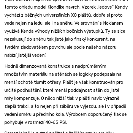
tomto ohledu model Klondike navrch. Vzorek „ledové“ Kendy
vychází z běžných univerzálních XC plášťů, dobře si proto
vede nejen na ledu, ale i na sněhu. Ve srovnání s Nokianem
využívá Kenda výhody nižších bočních výstupků. Ty se sice
nezakusují do sněhu tak jistě jako finský konkurent, na
tvrdém zledovatělém povrchu ale podle našeho názoru
nabízí jistější vedení.
Hodně dimenzovaná konstrukce s nadprůměrným
množstvím materiálu na stěnách se logicky podepsala na
menší ochotě tlumit otřesy. Plášť je však konstruován pro
určité podhuštění, které menší poddajnost stěn do jisté
míry kompenzuje. O něco nižší tlak v plášti navíc výrazně
zlepší trakci, a to nejen při záběru ve výjezdu, ale i v případě
vedení směru u předního kola. Výrobcem doporučený tlak se
pohybuje v rozmezí 40-65 PSI.