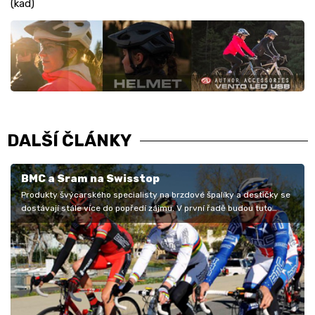
(kad)
DALŠÍ ČLÁNKY
BMC a Sram na Swisstop
Produkty švýcarského specialisty na brzdové špalíky a destičky se
dostávají stále více do popředí zájmu. V první řadě budou tuto
sezónu…