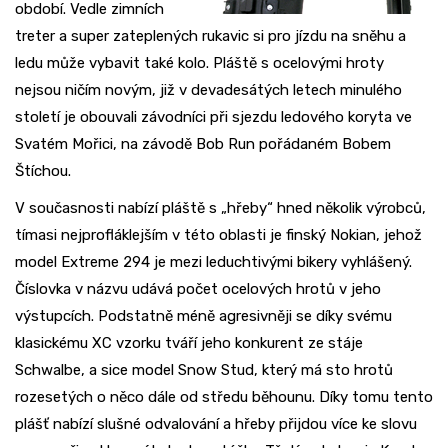
období. Vedle zimních
treter a super zateplených rukavic si pro jízdu na sněhu a
ledu může vybavit také kolo. Pláště s ocelovými hroty
nejsou ničím novým, již v devadesátých letech minulého
století je obouvali závodníci při sjezdu ledového koryta ve
Svatém Mořici, na závodě Bob Run pořádaném Bobem
Štíchou.
V současnosti nabízí pláště s „hřeby“ hned několik výrobců,
tímasi nejprofláklejším v této oblasti je finský Nokian, jehož
model Extreme 294 je mezi leduchtivými bikery vyhlášený.
Číslovka v názvu udává počet ocelových hrotů v jeho
výstupcích. Podstatně méně agresivněji se díky svému
klasickému XC vzorku tváří jeho konkurent ze stáje
Schwalbe, a sice model Snow Stud, který má sto hrotů
rozesetých o něco dále od středu běhounu. Díky tomu tento
plášť nabízí slušné odvalování a hřeby přijdou více ke slovu