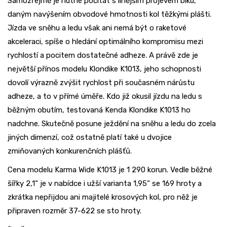
Samozřejmě je nutné počítat s línějším projevem biku,
daným navýšením obvodové hmotnosti kol těžkými plášti.
Jízda ve sněhu a ledu však ani nemá být o raketové
akceleraci, spíše o hledání optimálního kompromisu mezi
rychlostí a pocitem dostatečné adheze. A právě zde je
největší přínos modelu Klondike K1013, jeho schopnosti
dovolí výrazně zvýšit rychlost při současném nárůstu
adheze, a to v přímé úměře. Kdo již okusil jízdu na ledu s
běžným obutím, testovaná Kenda Klondike K1013 ho
nadchne. Skutečně posune ježdění na sněhu a ledu do zcela
jiných dimenzí, což ostatně platí také u dvojice
zmiňovaných konkurenčních plášťů.
Cena modelu Karma Wide K1013 je 1 290 korun. Vedle běžné
šířky 2,1“ je v nabídce i užší varianta 1,95“ se 169 hroty a
zkrátka nepřijdou ani majitelé krosových kol, pro něž je
připraven rozměr 37-622 se sto hroty.