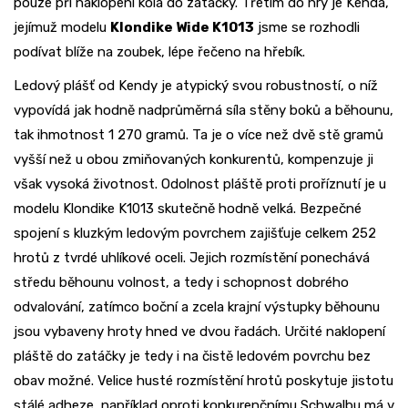
pouze při naklopení kola do zatáčky. Třetím do hry je Kenda,
jejímuž modelu
Klondike Wide K1013
jsme se rozhodli
podívat blíže na zoubek, lépe řečeno na hřebík.
Ledový plášť od Kendy je atypický svou robustností, o níž
vypovídá jak hodně nadprůměrná síla stěny boků a běhounu,
tak ihmotnost 1 270 gramů. Ta je o více než dvě stě gramů
vyšší než u obou zmiňovaných konkurentů, kompenzuje ji
však vysoká životnost. Odolnost pláště proti proříznutí je u
modelu Klondike K1013 skutečně hodně velká. Bezpečné
spojení s kluzkým ledovým povrchem zajišťuje celkem 252
hrotů z tvrdé uhlíkové oceli. Jejich rozmístění ponechává
středu běhounu volnost, a tedy i schopnost dobrého
odvalování, zatímco boční a zcela krajní výstupky běhounu
jsou vybaveny hroty hned ve dvou řadách. Určité naklopení
pláště do zatáčky je tedy i na čistě ledovém povrchu bez
obav možné. Velice husté rozmístění hrotů poskytuje jistotu
stálé adheze, například oproti konkurenčnímu Schwalbu má v