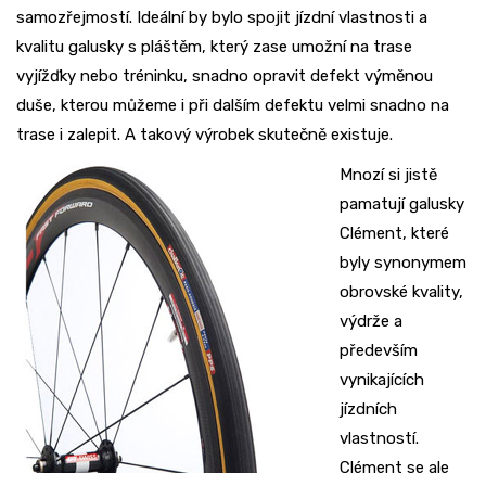
samozřejmostí. Ideální by bylo spojit jízdní vlastnosti a
kvalitu galusky s pláštěm, který zase umožní na trase
vyjížďky nebo tréninku, snadno opravit defekt výměnou
duše, kterou můžeme i při dalším defektu velmi snadno na
trase i zalepit. A takový výrobek skutečně existuje.
Mnozí si jistě
pamatují galusky
Clément, které
byly synonymem
obrovské kvality,
výdrže a
především
vynikajících
jízdních
vlastností.
Clément se ale