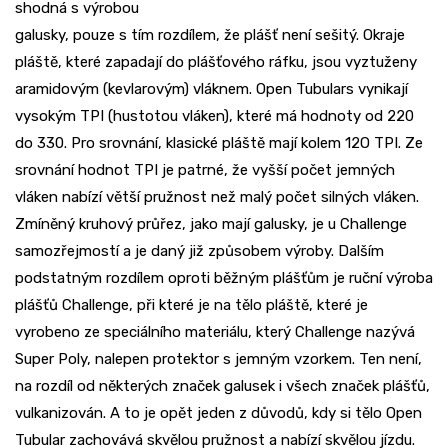
shodná s výrobou
galusky, pouze s tím rozdílem, že plášť není sešitý. Okraje
pláště, které zapadají do plášťového ráfku, jsou vyztuženy
aramidovým (kevlarovým) vláknem. Open Tubulars vynikají
vysokým TPI (hustotou vláken), které má hodnoty od 220
do 330. Pro srovnání, klasické pláště mají kolem 12O TPI. Ze
srovnání hodnot TPI je patrné, že vyšší počet jemných
vláken nabízí větší pružnost než malý počet silných vláken.
Zmíněný kruhový průřez, jako mají galusky, je u Challenge
samozřejmostí a je daný již způsobem výroby. Dalším
podstatným rozdílem oproti běžným plášťům je ruční výroba
plášťů Challenge, při které je na tělo pláště, které je
vyrobeno ze speciálního materiálu, který Challenge nazývá
Super Poly, nalepen protektor s jemným vzorkem. Ten není,
na rozdíl od některých značek galusek i všech značek plášťů,
vulkanizován. A to je opět jeden z důvodů, kdy si tělo Open
Tubular zachovává skvělou pružnost a nabízí skvělou jízdu.