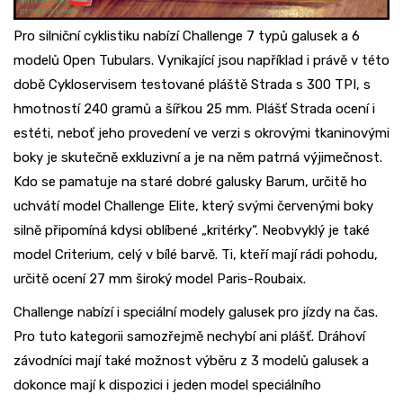
Pro silniční cyklistiku nabízí Challenge 7 typů galusek a 6
modelů Open Tubulars. Vynikající jsou například i právě v této
době Cykloservisem testované pláště Strada s 300 TPI, s
hmotností 240 gramů a šířkou 25 mm. Plášť Strada ocení i
estéti, neboť jeho provedení ve verzi s okrovými tkaninovými
boky je skutečně exkluzivní a je na něm patrná výjimečnost.
Kdo se pamatuje na staré dobré galusky Barum, určitě ho
uchvátí model Challenge Elite, který svými červenými boky
silně připomíná kdysi oblíbené „kritérky“. Neobvyklý je také
model Criterium, celý v bílé barvě. Ti, kteří mají rádi pohodu,
určitě ocení 27 mm široký model Paris-Roubaix.
Challenge nabízí i speciální modely galusek pro jízdy na čas.
Pro tuto kategorii samozřejmě nechybí ani plášť. Dráhoví
závodníci mají také možnost výběru z 3 modelů galusek a
dokonce mají k dispozici i jeden model speciálního