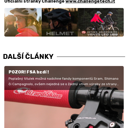
Oficiální stránky Challenge
www.challengetech.it
DALŠÍ ČLÁNKY
POZOR! FSA bzdí !
Poplašný titulek možná nadchne fandy komponentů Sram, Shimano
či Campagnolo, ovšem nejedná se o žádný útlum výroby ze strany
tohoto…