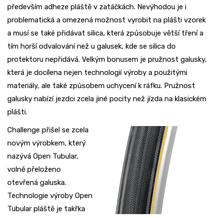
především adheze pláště v zatáčkách. Nevýhodou je i
problematická a omezená možnost vyrobit na plášti vzorek
a musí se také přidávat silica, která způsobuje větší tření a
tím horší odvalování než u galusek, kde se silica do
protektoru nepřidává. Velkým bonusem je pružnost galusky,
která je docílena nejen technologií výroby a použitými
materiály, ale také způsobem uchycení k ráfku. Pružnost
galusky nabízí jezdci zcela jiné pocity než jízda na klasickém
plášti.
Challenge přišel se zcela
novým výrobkem, který
nazývá Open Tubular,
volně přeloženo
otevřená galuska.
Technologie výroby Open
Tubular pláště je takřka