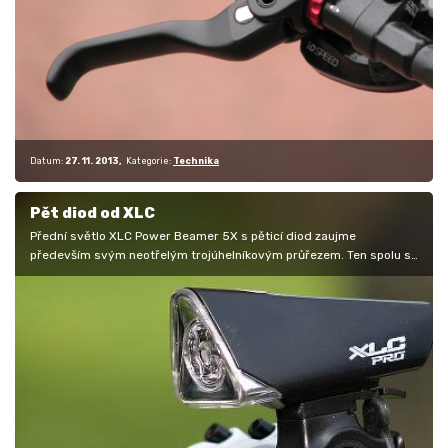
Datum:
27. 11. 2013
Kategorie:
Technika
Pět diod od XLC
Přední světlo XLC Power Beamer 5X s pěticí diod zaujme
především svým neotřelým trojúhelníkovým průřezem. Ten spolu s
vyšším provedením…