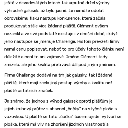
ještě v devadesátých letech tak urputně držel výroby
výhradně galusek, až bylo jasné, že nemůže odolat
obrovskému tlaku nástupu konkurence, která začala
produkovat stále více žádané plášťě. Clément ovšem
nezanikl a ve své podstatě existuje i v dnešní době, i když
jeho nástupce se jmenuje Challenge. Historii převzetí firmy
nemá cenu popisovat, neboť to pro účely tohoto článku není
důležité a není to ani zajímavé. Jméno Clément tedy
zmizelo, ale jeho kvalita přetrvává dál pod jiným jménem.
Firma Challenge dodává na trh jak galusky, tak i žádané
pláště, které mají zcela jiný postup výroby a kvalitu než
pláště ostatních značek.
Je známo, že jednou z výhod galusek oproti plášťům je
jejich kruhový průřez s absencí „čočky“ na styčné ploše s
vozovkou. U pláště se tato „čočka“ časem ojede, vytvoří se
ploška, která má vliv na zhoršení jízdních vlastností a