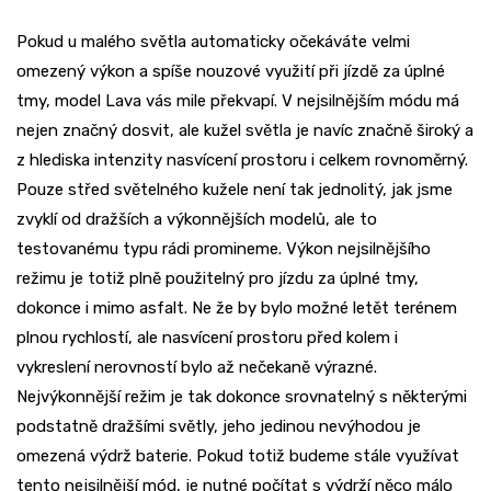
Pokud u malého světla automaticky očekáváte velmi
omezený výkon a spíše nouzové využití při jízdě za úplné
tmy, model Lava vás mile překvapí. V nejsilnějším módu má
nejen značný dosvit, ale kužel světla je navíc značně široký a
z hlediska intenzity nasvícení prostoru i celkem rovnoměrný.
Pouze střed světelného kužele není tak jednolitý, jak jsme
zvyklí od dražších a výkonnějších modelů, ale to
testovanému typu rádi promineme. Výkon nejsilnějšího
režimu je totiž plně použitelný pro jízdu za úplné tmy,
dokonce i mimo asfalt. Ne že by bylo možné letět terénem
plnou rychlostí, ale nasvícení prostoru před kolem i
vykreslení nerovností bylo až nečekaně výrazné.
Nejvýkonnější režim je tak dokonce srovnatelný s některými
podstatně dražšími světly, jeho jedinou nevýhodou je
omezená výdrž baterie. Pokud totiž budeme stále využívat
tento nejsilnější mód, je nutné počítat s výdrží něco málo