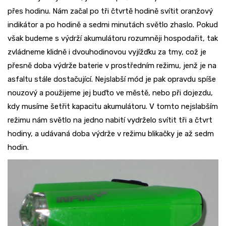
přes hodinu. Nám začal po tři čtvrtě hodině svítit oranžový
indikátor a po hodině a sedmi minutách světlo zhaslo. Pokud
však budeme s výdrží akumulátoru rozumněji hospodařit, tak
zvládneme klidně i dvouhodinovou vyjížďku za tmy, což je
přesně doba výdrže baterie v prostředním režimu, jenž je na
asfaltu stále dostačující. Nejslabší mód je pak opravdu spíše
nouzový a použijeme jej buďto ve městě, nebo při dojezdu,
kdy musíme šetřit kapacitu akumulátoru. V tomto nejslabším
režimu nám světlo na jedno nabití vydrželo svítit tři a čtvrt
hodiny, a udávaná doba výdrže v režimu blikačky je až sedm
hodin.