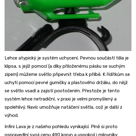
Lehce atypický je systém uchycení. Pevnou součástí těla je
klipsa, s jejíž pomocí (a díky přiloženému pásku se suchým
zipem) můžeme světlo připevnit třeba k přilbě. K řídítkům se
uchytí pomocí pevné gumičky a plastového držáku, do nějž
se světlo vsadí a zajistí pootočením. Přestože je tento
systém lehce netradiční, v praxi je velmi promyšlený a
spolehlivý. Navíc umožňuje natáčení světla, což je další z
výhod.
Infini Lava je z našeho pohledu vynikající. Plně si proto
ospravedlní svoji cenu 490 korun a uspokojí i milovníky