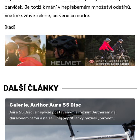
barviček. Je totiž k mání v nepřeberném množství odstínů,
včetně svítivě zelené, červené či modré.
(kad)
DALŠÍ ČLÁNKY
Galerie, Author Aura 55 Disc
Aura 55 Disc je nejvýše postaveným silničním Authorem na
duralovém rámu a nelze u něj popřít lehký náznak „bikové“
konstrukční školy. Ten…