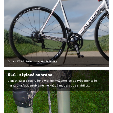
Datum:
07. 09. 2016
Kategorie:
Technika
XLC - stylová ochrana
U blatníků pro odpružené vidlice můžeme, co se týče montáže,
narazit na řadu problémů, ne každý model bude s vidlicí
kompatibilní. Pro…