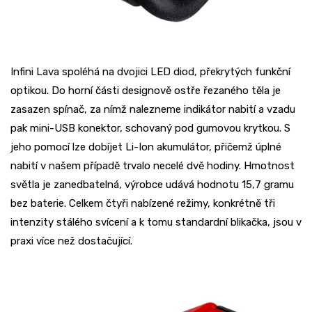
Infini Lava spoléhá na dvojici LED diod, překrytých funkční
optikou. Do horní části designově ostře řezaného těla je
zasazen spínač, za nímž nalezneme indikátor nabití a vzadu
pak mini-USB konektor, schovaný pod gumovou krytkou. S
jeho pomocí lze dobíjet Li-Ion akumulátor, přičemž úplné
nabití v našem případě trvalo necelé dvě hodiny. Hmotnost
světla je zanedbatelná, výrobce udává hodnotu 15,7 gramu
bez baterie. Celkem čtyři nabízené režimy, konkrétně tři
intenzity stálého svícení a k tomu standardní blikačka, jsou v
praxi více než dostačující.