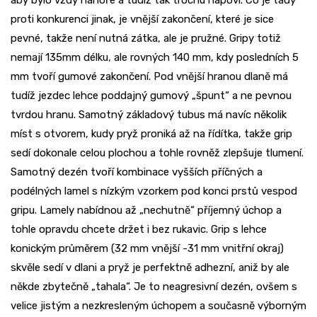
aby bylo vždy nahoře a tudíž tak trochu napoví. Co je tady
proti konkurenci jinak, je vnější zakončení, které je sice
pevné, takže není nutná zátka, ale je pružné. Gripy totiž
nemají 135mm délku, ale rovných 140 mm, kdy posledních 5
mm tvoří gumové zakončení. Pod vnější hranou dlaně má
tudíž jezdec lehce poddajný gumový „špunt“ a ne pevnou
tvrdou hranu. Samotný základový tubus má navíc několik
míst s otvorem, kudy pryž proniká až na řídítka, takže grip
sedí dokonale celou plochou a tohle rovněž zlepšuje tlumení.
Samotný dezén tvoří kombinace vyšších příčných a
podélných lamel s nízkým vzorkem pod konci prstů vespod
gripu. Lamely nabídnou až „nechutně“ příjemný úchop a
tohle opravdu chcete držet i bez rukavic. Grip s lehce
konickým průměrem (32 mm vnější -31 mm vnitřní okraj)
skvěle sedí v dlani a pryž je perfektně adhezní, aniž by ale
někde zbytečně „tahala“. Je to neagresivní dezén, ovšem s
velice jistým a nezkresleným úchopem a současně výborným