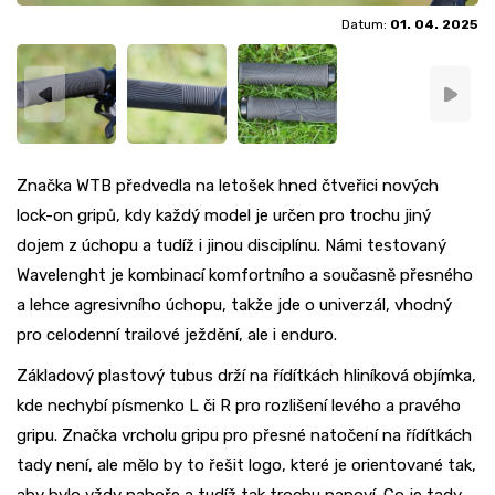
Datum:
01. 04. 2025
Značka WTB předvedla na letošek hned čtveřici nových
lock-on gripů, kdy každý model je určen pro trochu jiný
dojem z úchopu a tudíž i jinou disciplínu. Námi testovaný
Wavelenght je kombinací komfortního a současně přesného
a lehce agresivního úchopu, takže jde o univerzál, vhodný
pro celodenní trailové ježdění, ale i enduro.
Základový plastový tubus drží na řídítkách hliníková objímka,
kde nechybí písmenko L či R pro rozlišení levého a pravého
gripu. Značka vrcholu gripu pro přesné natočení na řídítkách
tady není, ale mělo by to řešit logo, které je orientované tak,