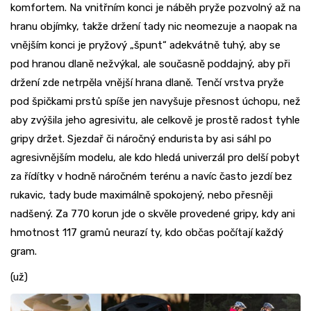
komfortem. Na vnitřním konci je náběh pryže pozvolný až na
hranu objímky, takže držení tady nic neomezuje a naopak na
vnějším konci je pryžový „špunt“ adekvátně tuhý, aby se
pod hranou dlaně nežvýkal, ale současně poddajný, aby při
držení zde netrpěla vnější hrana dlaně. Tenčí vrstva pryže
pod špičkami prstů spíše jen navyšuje přesnost úchopu, než
aby zvýšila jeho agresivitu, ale celkově je prostě radost tyhle
gripy držet. Sjezdař či náročný endurista by asi sáhl po
agresivnějším modelu, ale kdo hledá univerzál pro delší pobyt
za řídítky v hodně náročném terénu a navíc často jezdí bez
rukavic, tady bude maximálně spokojený, nebo přesněji
nadšený. Za 770 korun jde o skvěle provedené gripy, kdy ani
hmotnost 117 gramů neurazí ty, kdo občas počítají každý
gram.
(už)