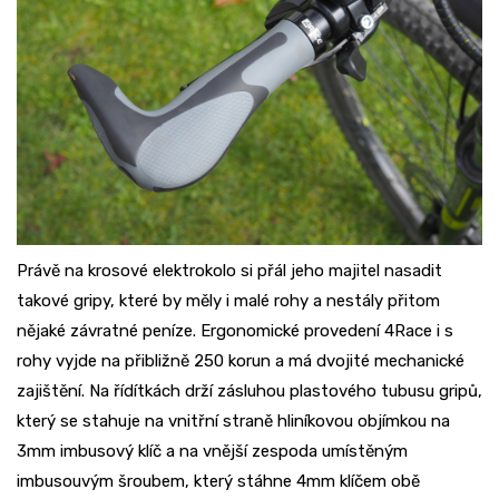
Právě na krosové elektrokolo si přál jeho majitel nasadit
takové gripy, které by měly i malé rohy a nestály přitom
nějaké závratné peníze. Ergonomické provedení 4Race i s
rohy vyjde na přibližně 250 korun a má dvojité mechanické
zajištění. Na řídítkách drží zásluhou plastového tubusu gripů,
který se stahuje na vnitřní straně hliníkovou objímkou na
3mm imbusový klíč a na vnější zespoda umístěným
imbusouvým šroubem, který stáhne 4mm klíčem obě