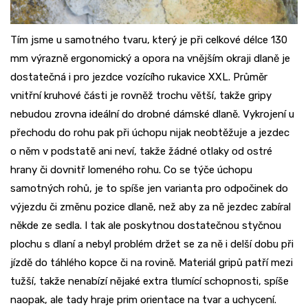
Tím jsme u samotného tvaru, který je při celkové délce 130
mm výrazně ergonomický a opora na vnějším okraji dlaně je
dostatečná i pro jezdce vozícího rukavice XXL. Průměr
vnitřní kruhové části je rovněž trochu větší, takže gripy
nebudou zrovna ideální do drobné dámské dlaně. Vykrojení u
přechodu do rohu pak při úchopu nijak neobtěžuje a jezdec
o něm v podstatě ani neví, takže žádné otlaky od ostré
hrany či dovnitř lomeného rohu. Co se týče úchopu
samotných rohů, je to spíše jen varianta pro odpočinek do
výjezdu či změnu pozice dlaně, než aby za ně jezdec zabíral
někde ze sedla. I tak ale poskytnou dostatečnou styčnou
plochu s dlaní a nebyl problém držet se za ně i delší dobu při
jízdě do táhlého kopce či na rovině. Materiál gripů patří mezi
tužší, takže nenabízí nějaké extra tlumící schopnosti, spíše
naopak, ale tady hraje prim orientace na tvar a uchycení.