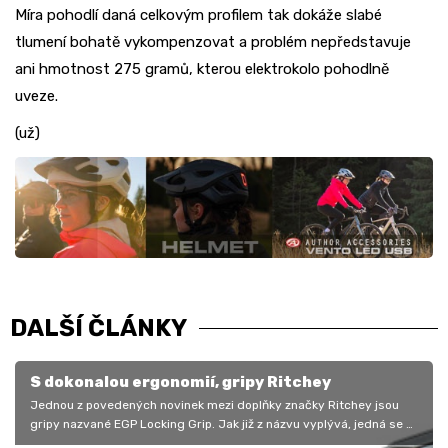
Míra pohodlí daná celkovým profilem tak dokáže slabé
tlumení bohatě vykompenzovat a problém nepředstavuje
ani hmotnost 275 gramů, kterou elektrokolo pohodlně
uveze.
(už)
DALŠÍ ČLÁNKY
S dokonalou ergonomií, gripy Ritchey
Jednou z povedených novinek mezi doplňky značky Ritchey jsou
gripy nazvané EGP Locking Grip. Jak již z názvu vyplývá, jedná se o
model se…