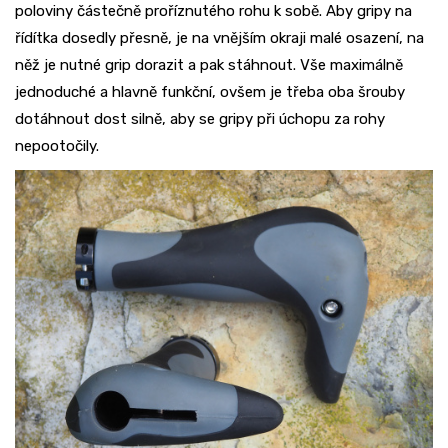
poloviny částečně proříznutého rohu k sobě. Aby gripy na
řídítka dosedly přesně, je na vnějším okraji malé osazení, na
něž je nutné grip dorazit a pak stáhnout. Vše maximálně
jednoduché a hlavně funkční, ovšem je třeba oba šrouby
dotáhnout dost silně, aby se gripy při úchopu za rohy
nepootočily.