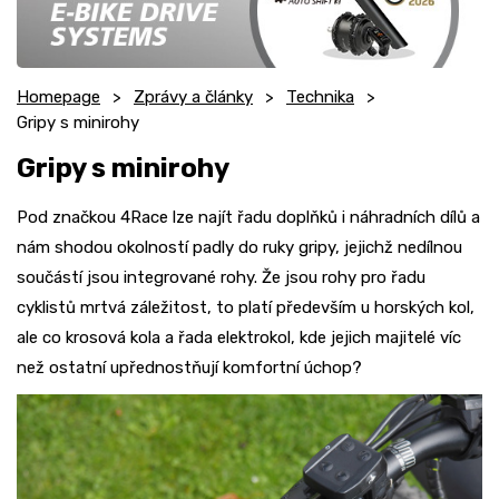
Homepage
Zprávy a články
Technika
Gripy s minirohy
Gripy s minirohy
Pod značkou 4Race lze najít řadu doplňků i náhradních dílů a
nám shodou okolností padly do ruky gripy, jejichž nedílnou
součástí jsou integrované rohy. Že jsou rohy pro řadu
cyklistů mrtvá záležitost, to platí především u horských kol,
ale co krosová kola a řada elektrokol, kde jejich majitelé víc
než ostatní upřednostňují komfortní úchop?