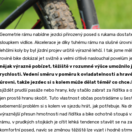
Geometrie rámu nabídne jezdci přirozený posed s rukama dostate
sloupkem vidlice. Akcelerace je díky tuhému rámu na slušné úrovni,
lehčími koly by byl jízdní projev určitě výrazně lehčí. I tak jsme mě
rovině bike dokázal jet svižně a velmi citlivě naslouchal povelům 
nějak výrazně pobízet, těžiště v rozumné výšce umožnilo je
rychlosti. Vedení směru v poměru k ovladatelnosti a hravé
úrovni, takže jezdec si s kolem může dělat téměř co chce.
sjíždět prudší pasáže nebo hrany, kdy stačilo zabrat za řídítka a
jen prostě hranu skočit. Tuto vlastnost občas postrádáme u še
sebemenší problém si s kolem ve sjezdu hrát, jak potřebuje. Na d
výraznější přesun hmotnosti nad řídítka a bike ochotně stoupá v
rámu, v prudkých stojkách je cítit lehká tendence stavět se na z
komfortní posed, navíc se změnou těžiště lze vyjet i hodně strm