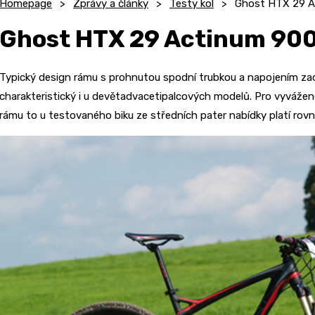
Homepage
Zprávy a články
Testy kol
Ghost HTX 29 Ac
Ghost HTX 29 Actinum 9000
Typický design rámu s prohnutou spodní trubkou a napojením za
charakteristický i u devětadvacetipalcových modelů. Pro vyvážen
rámu to u testovaného biku ze středních pater nabídky platí rovn