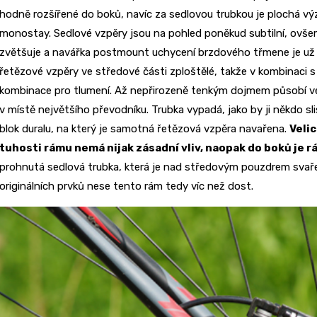
hodně rozšířené do boků, navíc za sedlovou trubkou je plochá vý
monostay. Sedlové vzpěry jsou na pohled poněkud subtilní, ovšem
zvětšuje a navářka postmount uchycení brzdového třmene je už c
řetězové vzpěry ve středové části zploštělé, takže v kombinaci s
kombinace pro tlumení. Až nepřirozeně tenkým dojmem působí ver
v místě největšího převodníku. Trubka vypadá, jako by ji někdo s
blok duralu, na který je samotná řetězová vzpěra navařena.
Velic
tuhosti rámu nemá nijak zásadní vliv, naopak do boků je 
prohnutá sedlová trubka, která je nad středovým pouzdrem svařen
originálních prvků nese tento rám tedy víc než dost.