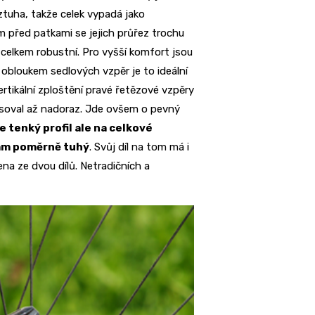
ztuha, takže celek vypadá jako
 před patkami se jejich průřez trochu
elkem robustní. Pro vyšší komfort jsou
 obloukem sedlových vzpěr je to ideální
tikální zploštění pravé řetězové vzpěry
lisoval až nadoraz. Jde ovšem o pevný
e tenký profil ale na celkové
rám poměrně tuhý
. Svůj díl na tom má i
a ze dvou dílů. Netradičních a