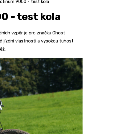
tinum 9000 - test kola
 - test kola
dních vzpěr je pro značku Ghost
é jízdní vlastnosti a vysokou tuhost
ěž.