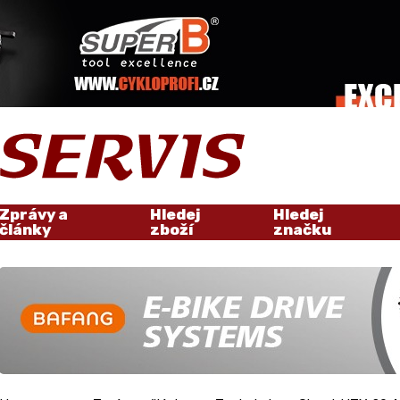
Zprávy a
Hledej
Hledej
články
zboží
značku