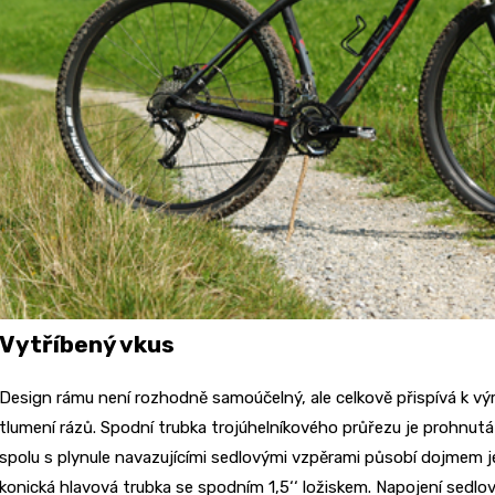
Vytříbený vkus
Design rámu není rozhodně samoúčelný, ale celkově přispívá k v
tlumení rázů. Spodní trubka trojúhelníkového průřezu je prohnut
spolu s plynule navazujícími sedlovými vzpěrami působí dojmem j
konická hlavová trubka se spodním 1,5‘‘ ložiskem. Napojení sedlo