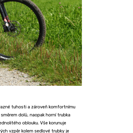
ýrazné tuhosti a zároveň komfortnímu
á směrem dolů, naopak horní trubka
ednolitého oblouku. Vše korunuje
vých vzpěr kolem sedlové trubky je