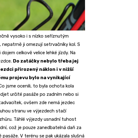
čně vysoko i s nízko seříznutým
 nepatrně ji omezují setrvačníky kol. S
li dojem celkově velice lehké jízdy. Na
jezdce.
Do zatáčky nebylo třeba jej
zdci přirozený náklon i v nižší
mu projevu bylo na vynikající
Co jsme ocenili, to byla ochota kola
 odjet určité pasáže po zadním nebo si
stadvacítek, ovšem zde nemá jezdec
ruhou stranu ve výjezdech stačí
zhůru. Táhlé výjezdy usnadní tuhost
adní, což je pouze zanedbatelná daň za
é pasáže. V terénu se pak ukázala slušná