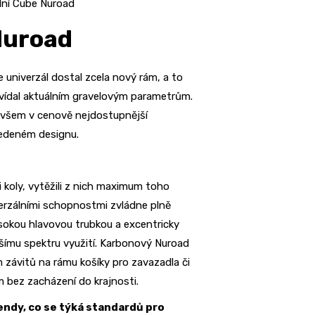
ální Cube Nuroad
Nuroad
univerzál dostal zcela nový rám, a to
ovídal aktuálním gravelovým parametrům.
ovšem v cenově nejdostupnější
ovedeném designu.
 koly, vytěžili z nich maximum toho
iverzálními schopnostmi zvládne plně
sokou hlavovou trubkou a excentricky
ršímu spektru využití. Karbonový Nuroad
 závitů na rámu košíky pro zavazadla či
 bez zacházení do krajnosti.
rendy, co se týká standardů pro