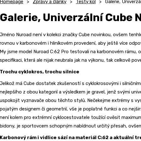
Homepage
Zprávy a články
Testy kol
Galerie, Univerz
Galerie, Univerzální Cube 
Jméno Nuroad není v kolekci značky Cube novinkou, ovšem tenhle 
rovnou v karbonovém i hliníkovém provedení, aby ještě více odp
My jsme model Nuroad C:62 Pro testovali na karbonovém rámu, 
specifikaci, která ale nijak neubrala jak na výkonu, tak celkově p
Trochu cyklokros, trochu silnice
Jelikož má Cube dostatek zkušeností s cyklokrosovými i silničními
nejlepšího z obou kategorií a výsledkem je gravel, jenž svými un
uspokojit vyznavače obou těchto stylů. Nečekejme extrémy s vy
pojatým designem či geometrií, vše je poplatné funkci a co nejši
není kolem pro extrémní cyklocestovatele toužící ověsit maximum
bidony, je sportovcem schopným nabídnout určitý přesah, ovšem
Karbonový rám i vidlice sází na materiál C:62 a aktuální t