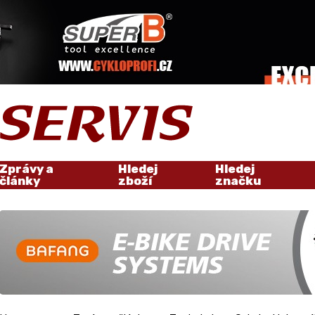
Zprávy a
Hledej
Hledej
články
zboží
značku