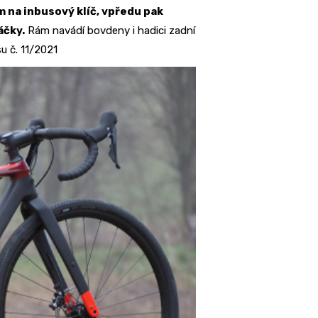
 na inbusový klíč, vpředu pak
áčky.
Rám navádí bovdeny i hadici zadní
su č. 11/2021