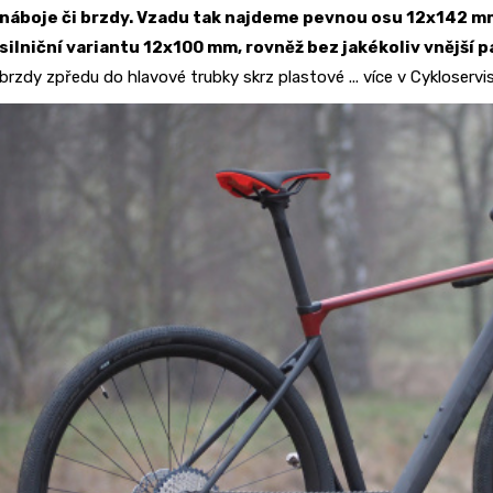
náboje či brzdy. Vzadu tak najdeme pevnou osu 12x142 mm
silniční variantu 12x100 mm, rovněž bez jakékoliv vnější p
brzdy zpředu do hlavové trubky skrz plastové ... více v Cykloservi