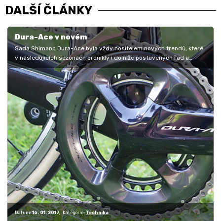
DALŠÍ ČLÁNKY
Dura-Ace v novém
Sada Shimano Dura-Ace byla vždy nositelem nových trendů, které
v následujících sezónách pronikly i do níže postavených řad a
mnohdy se v…
Datum:
16. 01. 2017
Kategorie:
Technika