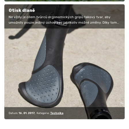
Otisk dlaně
Ne vždy je cílem tvůrců ergonomických gripů takový tvar, aby
umožnily pouze jediný úchop bez jakékoliv možné změny. Díky tomu
si můžeme…
Datum:
16. 01. 2017
Kategorie:
Technika