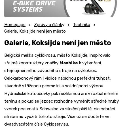
Homepage
Zprávy a články
Technika
Galerie, Koksijde není jen město
Galerie, Koksijde není jen město
Belgická mekka cyklokrosu, město Koksijde, inspirovalo
zřejmě konstruktéry značky
Maxbike
k vytvoření
stejnojmenného závodního stroje na cyklokros.
Celokarbonový rám i vidlice nabídnou perfektní tuhost,
závodně střiženou geometrii a solidní porci výkonu.
Hydraulické kotoučovky pak nezklamou ani v rozbahněném
terénu a pokud se jezdec rozhodne vyměnit středně hrubý
vzorek pneumatik Schwalbe za silniční pláště, nic nebrání
silničnímu využití tohoto stroje. Více už se dočtete ve
dvaadvacátém čísle Cykloservisu.