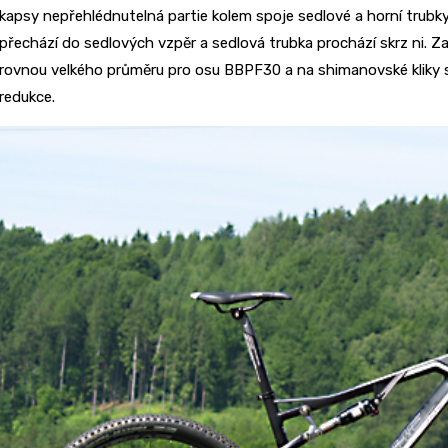
kapsy nepřehlédnutelná partie kolem spoje sedlové a horní trubk
přechází do sedlových vzpěr a sedlová trubka prochází skrz ni. Z
rovnou velkého průměru pro osu BBPF30 a na shimanovské kliky 
redukce.