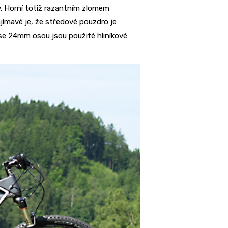
y. Horní totiž razantním zlomem
ajímavé je, že středové pouzdro je
se 24mm osou jsou použité hliníkové