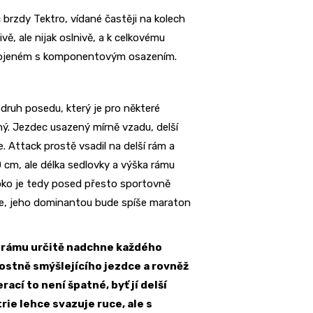
brzdy Tektro, vídané častěji na kolech
ivě, ale nijak oslnivě, a k celkovému
spojeném s komponentovým osazením.
 druh posedu, který je pro některé
ý. Jezdec usazený mírně vzadu, delší
 Attack prostě vsadil na delší rám a
0 cm, ale délka sedlovky a výška rámu
oko je tedy posed přesto sportovně
bike, jeho dominantou bude spíše maraton
 rámu určitě nadchne každého
stně smýšlejícího jezdce a rovněž
rací to není špatné, byť jí delší
ie lehce svazuje ruce, ale s