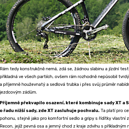
Rám tedy konstrukčně nemá, zdá se, žádnou slabinu a jízdní test 
příkladná ve všech partiích, ovšem rám rozhodně nepůsobil tvr
a příjemně houževnatý a sedlová trubka i přes svůj průměr nabí
jezdcovým zádům.
Příjemně překvapilo osazení, které kombinuje sady XT a SL
o řadu nižší sady, zde XT zasluhuje pochvalu.
Ta platí pro c
pohonu, stejně jako pro komfortní sedlo a gripy s řídítky vlastní 
Recon, jejíž pevná osa a jemný chod z kraje zdvihu s příkladným