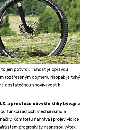
to jen potvrdil. Tuhost je opravdu
dým roztřeseným dojmem. Naopak je tuhý
dne dostatečnou shovívavost k
X, a přestože obvykle kliky bývají z
elou funkci řadicích mechanismů a
značky. Komfortu nahrává i projev vidlice
 nárůstem progresivity nesnesou výtek.