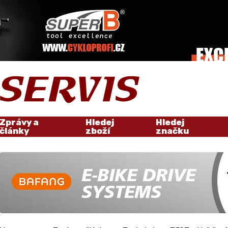
Zprávy a
Hledej
Hledej
články
zboží
značku