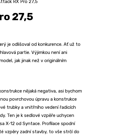
Attack RX Pro 27,5
ro 27,5
rý je odlišoval od konkurence. Ať už to
lavová partie. Výjimkou není ani
del, jak jinak než v originálním
 konstrukce nějaká negativa, asi bychom
denou povrchovou úpravu a konstrukce
vé trubky a vnitřního vedení řadicích
dy. Ten je k sedlové vzpěře uchycen
osa X-12 od Syntace. Profilace spodní
té vzpěry zadní stavby, to vše strčí do