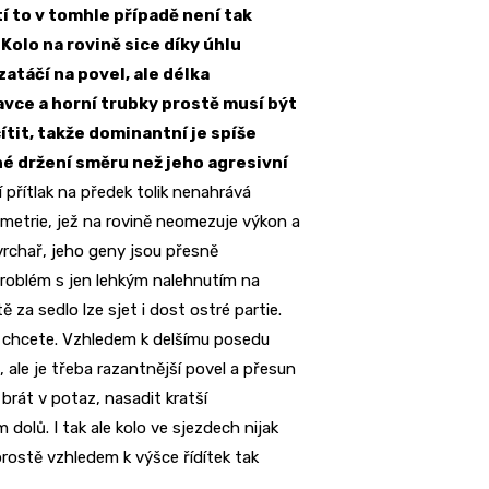
í to v tomhle případě není tak
 Kolo na rovině sice díky úhlu
 zatáčí na povel, ale délka
vce a horní trubky prostě musí být
ítit, takže dominantní je spíše
é držení směru než jeho agresivní
 přítlak na předek tolik nenahrává
metrie, jež na rovině neomezuje výkon a
vrchař, jeho geny jsou přesně
problém s jen lehkým nalehnutím na
za sedlo lze sjet i dost ostré partie.
co chcete. Vzhledem k delšímu posedu
, ale je třeba razantnější povel a přesun
brát v potaz, nasadit kratší
olů. I tak ale kolo ve sjezdech nijak
prostě vzhledem k výšce řídítek tak