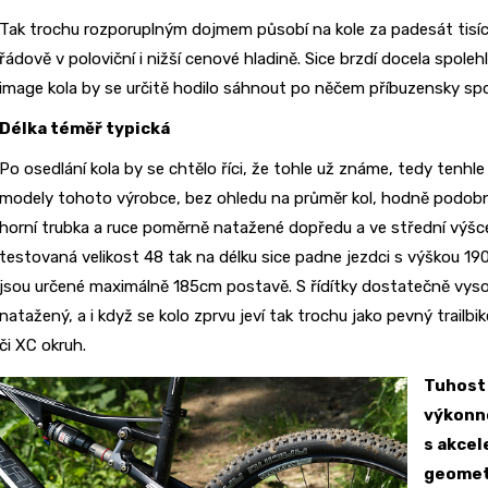
Tak trochu rozporuplným dojmem působí na kole za padesát tisíc 
řádově v poloviční i nižší cenové hladině. Sice brzdí docela spolehl
image kola by se určitě hodilo sáhnout po něčem příbuzensky 
Délka téměř typická
Po osedlání kola by se chtělo říci, že tohle už známe, tedy tenhle
modely tohoto výrobce, bez ohledu na průměr kol, hodně podobn
horní trubka a ruce poměrně natažené dopředu a ve střední výšce.
testovaná velikost 48 tak na délku sice padne jezdci s výškou 19
jsou určené maximálně 185cm postavě. S řídítky dostatečně vys
natažený, a i když se kolo zprvu jeví tak trochu jako pevný trail
či XC okruh.
Tuhost
výkonno
s akcele
geometr