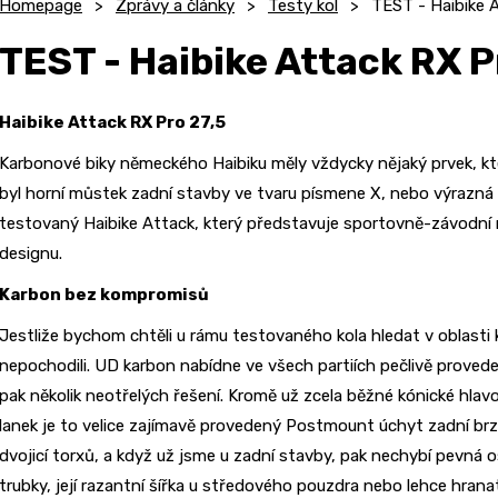
Homepage
Zprávy a články
Testy kol
TEST - Haibike 
TEST - Haibike Attack RX P
Haibike Attack RX Pro 27,5
Karbonové biky německého Haibiku měly vždycky nějaký prvek, kte
byl horní můstek zadní stavby ve tvaru písmene X, nebo výrazná h
testovaný Haibike Attack, který představuje sportovně-závodní mo
designu.
Karbon bez kompromisů
Jestliže bychom chtěli u rámu testovaného kola hledat v oblasti
nepochodili. UD karbon nabídne ve všech partiích pečlivě prove
pak několik neotřelých řešení. Kromě už zcela běžné kónické hlavo
lanek je to velice zajímavě provedený Postmount úchyt zadní brz
dvojicí torxů, a když už jsme u zadní stavby, pak nechybí pevná 
trubky, její razantní šířka u středového pouzdra nebo lehce hrana