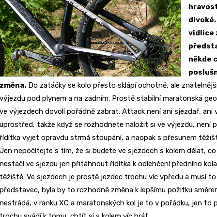
hravost
divoké.
vidlice
předsta
někde c
poslušn
změna.
Do zatáčky se kolo přesto sklápí ochotně, ale znatelnější
výjezdu pod plynem a na zadním. Prostě stabilní maratonská geo
ve výjezdech dovolí pořádně zabrat. Attack není ani sjezdař, ani 
uprostřed, takže když se rozhodnete naložit si ve výjezdu, není 
řídítka vyjet opravdu strmá stoupání, a naopak s přesunem těžiště 
Jen nepočítejte s tím, že si budete ve sjezdech s kolem dělat, 
nestačí ve sjezdu jen přitáhnout řídítka k odlehčení předního kola
těžiště. Ve sjezdech je prostě jezdec trochu víc vpředu a musí to 
představec, byla by to rozhodně změna k lepšímu požitku směrem d
nestrádá, v ranku XC a maratonských kol je to v pořádku, jen to 
trochu svádí k tomu, chtít si s kolem víc hrát.