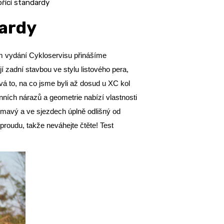
ořící standardy
dardy
ém vydání Cykloservisu přinášíme
í zadní stavbou ve stylu listového pera,
á to, na co jsme byli až dosud u XC kol
nních nárazů a geometrie nabízí vlastnosti
ímavý a ve sjezdech úplně odlišný od
roudu, takže neváhejte čtěte! Test