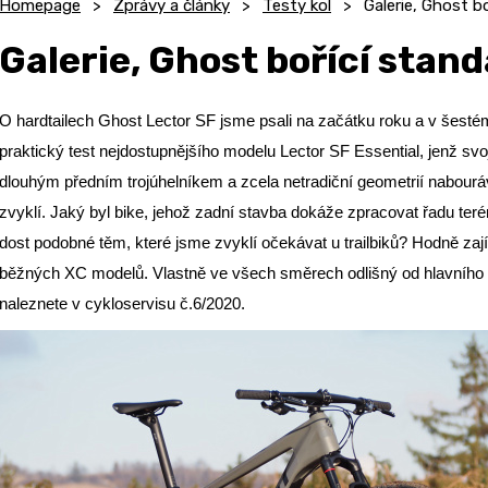
Homepage
Zprávy a články
Testy kol
Galerie, Ghost b
Galerie, Ghost bořící stan
O hardtailech Ghost Lector SF jsme psali na začátku roku a v šest
praktický test nejdostupnějšího modelu Lector SF Essential, jenž svoj
dlouhým předním trojúhelníkem a zcela netradiční geometrií nabouráv
zvyklí. Jaký byl bike, jehož zadní stavba dokáže zpracovat řadu teré
dost podobné těm, které jsme zvyklí očekávat u trailbiků? Hodně zaj
běžných XC modelů. Vlastně ve všech směrech odlišný od hlavního p
naleznete v cykloservisu č.6/2020.