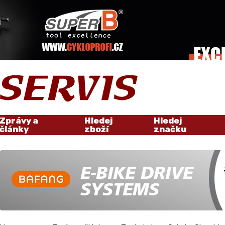
Zprávy a
Hledej
Hledej
články
zboží
značku