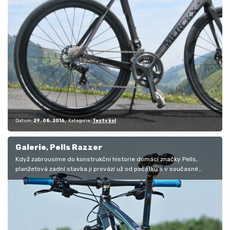
Datum:
29. 08. 2016
Kategorie:
Testy kol
Galerie, Pells Razzer
Když zabrousíme do konstrukční historie domácí značky Pells,
planžetová zadní stavba ji provází už od počátků a v současné
přemíře karbonu…