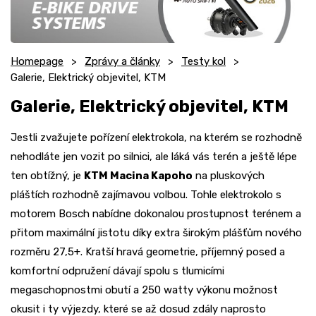
Homepage
Zprávy a články
Testy kol
Galerie, Elektrický objevitel, KTM
Galerie, Elektrický objevitel, KTM
Jestli zvažujete pořízení elektrokola, na kterém se rozhodně
nehodláte jen vozit po silnici, ale láká vás terén a ještě lépe
ten obtížný, je
KTM Macina Kapoho
na pluskových
pláštích rozhodně zajímavou volbou. Tohle elektrokolo s
motorem Bosch nabídne dokonalou prostupnost terénem a
přitom maximální jistotu díky extra širokým plášťům nového
rozměru 27,5+. Kratší hravá geometrie, příjemný posed a
komfortní odpružení dávají spolu s tlumicími
megaschopnostmi obutí a 250 watty výkonu možnost
okusit i ty výjezdy, které se až dosud zdály naprosto