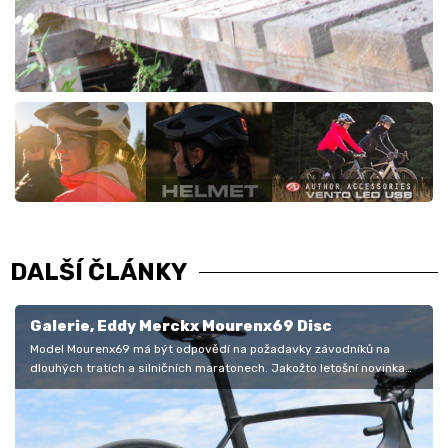
DALŠÍ ČLÁNKY
Galerie, Eddy Merckx Mourenx69 Disc
Model Mourenx69 má být odpovědí na požadavky závodníků na
dlouhých tratích a silničních maratonech. Jakožto letošní novinka
značky Eddy…