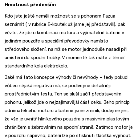
Hmotnost především
Kdo jste ještě neměli možnost se s pohonem Fazua
seznámit ( v rubrice E-koutek už jsme jej představili), pak
vězte, že jde o kombinaci motoru a vyjímatelné baterie v
jediném pouzdře a speciální převodovky namísto
středového složení, na níž se motor jednoduše nasadí při
umístění do spodní trubky. V momentě tak máte z téměř
standardního kola elektrokolo.
Jaké má tato koncepce výhody či nevýhody – tedy pokud
vůbec nějaká negativa má, se podívejme detailněji
prostřednictvím testu. Ten se sluší začít představením
pohonu, jelikož jde o nejzajímavější část celku. Jeho princip
odnímatelného motoru a baterie jsme zmínili, dodejme jen,
že vše je uvnitř hliníkového pouzdra s masivním plastovým
chráničem s žebrováním na spodní straně. Zatímco motor je
v pouzdru napevno, baterii lze po stisknutí tlačítka vyjmout.