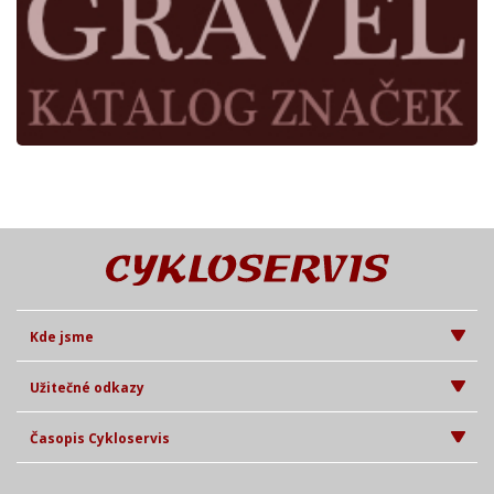
Kde jsme
Užitečné odkazy
Časopis Cykloservis