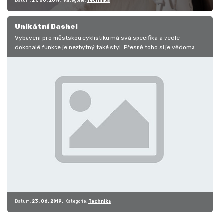
Datum:
21. 06. 2019
Kategorie:
Technika
Unikátní Dashel
Vybavení pro městskou cyklistiku má svá specifika a vedle
dokonalé funkce je nezbytný také styl. Přesně toho si je vědoma
anglická značka…
Datum:
23. 06. 2019
Kategorie:
Technika