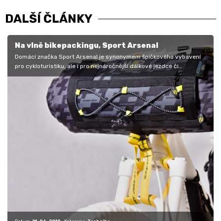
DALŠÍ ČLÁNKY
Na vlně bikepackingu, Sport Arsenal
Domácí značka Sport Arsenal je synonymem špičkového vybavení
pro cykloturistiku, ale i pro nejnáročnější dálkové jezdce či
vyložené…