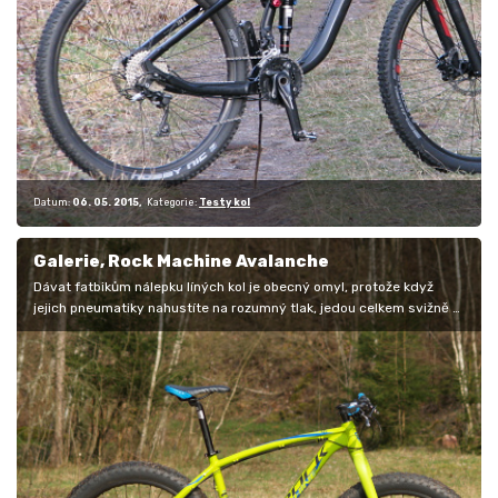
Datum:
06. 05. 2015
Kategorie:
Testy kol
Galerie, Rock Machine Avalanche
Dávat fatbikům nálepku líných kol je obecný omyl, protože když
jejich pneumatiky nahustíte na rozumný tlak, jedou celkem svižně -
tedy v…