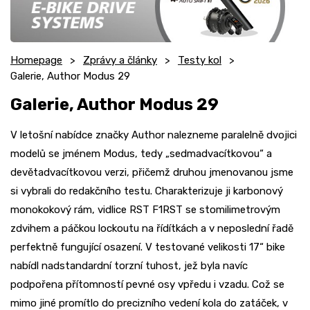
Homepage
Zprávy a články
Testy kol
Galerie, Author Modus 29
Galerie, Author Modus 29
V letošní nabídce značky Author nalezneme paralelně dvojici
modelů se jménem Modus, tedy „sedmadvacítkovou“ a
devětadvacítkovou verzi, přičemž druhou jmenovanou jsme
si vybrali do redakčního testu. Charakterizuje ji karbonový
monokokový rám, vidlice RST F1RST se stomilimetrovým
zdvihem a páčkou lockoutu na řídítkách a v neposlední řadě
perfektně fungující osazení. V testované velikosti 17“ bike
nabídl nadstandardní torzní tuhost, jež byla navíc
podpořena přítomností pevné osy vpředu i vzadu. Což se
mimo jiné promítlo do precizního vedení kola do zatáček, v