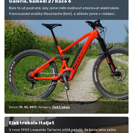
Galerie, Samedi 27 Race 6
Bylo to už podruhé, kdy jsme měli možnost otestovat elektrokolo
francouzské značky Moustache (knír), a ačkoliv jsme v redakci
všichni…
Datum:
19. 05. 2017
Kategorie:
Elektrokola
Elektrokolo Italjet
V roce 1959 Leopoldo Tartarini ještě netušil, že bude jeho zatím