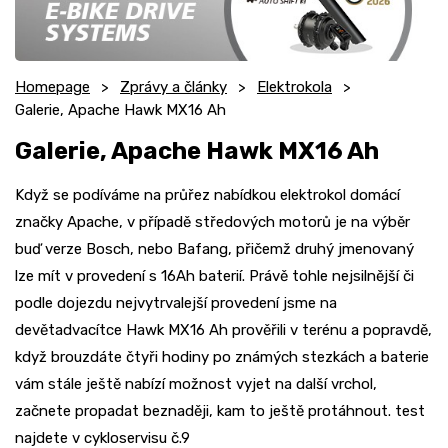
Homepage
Zprávy a články
Elektrokola
Galerie, Apache Hawk MX16 Ah
Galerie, Apache Hawk MX16 Ah
Když se podíváme na průřez nabídkou elektrokol domácí
značky Apache, v případě středových motorů je na výběr
buď verze Bosch, nebo Bafang, přičemž druhý jmenovaný
lze mít v provedení s 16Ah baterií. Právě tohle nejsilnější či
podle dojezdu nejvytrvalejší provedení jsme na
devětadvacítce Hawk MX16 Ah prověřili v terénu a popravdě,
když brouzdáte čtyři hodiny po známých stezkách a baterie
vám stále ještě nabízí možnost vyjet na další vrchol,
začnete propadat beznaději, kam to ještě protáhnout. test
najdete v cykloservisu č.9