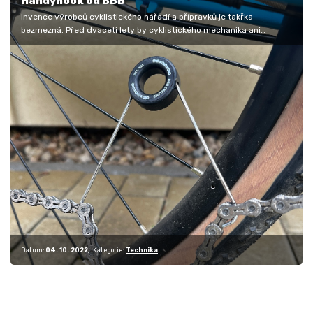
Handyhook od BBB
Invence výrobců cyklistického nářadí a přípravků je takřka
bezmezná. Před dvaceti lety by cyklistického mechanika ani
nenapadlo Handyhook…
Datum:
04. 10. 2022
Kategorie:
Technika