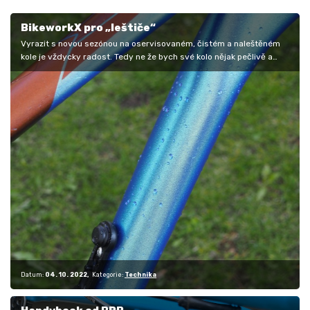
BikeworkX pro „leštiče“
Vyrazit s novou sezónou na oservisovaném, čistém a naleštěném
kole je vždycky radost. Tedy ne že bych své kolo nějak pečlivě a
často myl a…
Datum:
04. 10. 2022
Kategorie:
Technika