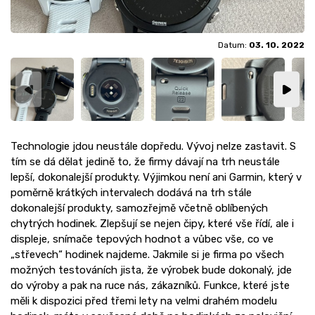
Datum:
03. 10. 2022
Technologie jdou neustále dopředu. Vývoj nelze zastavit. S
tím se dá dělat jedině to, že firmy dávají na trh neustále
lepší, dokonalejší produkty. Výjimkou není ani Garmin, který v
poměrně krátkých intervalech dodává na trh stále
dokonalejší produkty, samozřejmě včetně oblíbených
chytrých hodinek. Zlepšují se nejen čipy, které vše řídí, ale i
displeje, snímače tepových hodnot a vůbec vše, co ve
„střevech“ hodinek najdeme. Jakmile si je firma po všech
možných testováních jista, že výrobek bude dokonalý, jde
do výroby a pak na ruce nás, zákazníků. Funkce, které jste
měli k dispozici před třemi lety na velmi drahém modelu