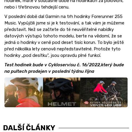
hodinek, máte v současné době na hodinkách za poloviční,
nebo i třetinovou tehdejší cenu.
V poslední době dal Garmin na trh hodinky Forerunner 255
Music. Vypůjčili jsme si je k testování, a tak vám je můžeme
představit. Než se začtete do té neuvěřitelné nabídky
datových výstupů tohoto modelu, berte na vědomí, že se
jedná o hodinky v ceně pod deset tisíc korun. To bylo ještě
před několika lety cenově nepředstavitelné. Protože tyto
hodinky „pod desítku“, jsou opravdu plné funkcí.
Test hodinek bude v Cykloservisu č. 16/2022,který bude
na pultech prodejen v poslední týdnu října
DALŠÍ ČLÁNKY