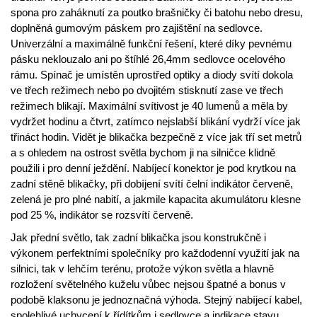
spona pro zaháknutí za poutko brašničky či batohu nebo dresu,
doplněná gumovým páskem pro zajištění na sedlovce.
Univerzální a maximálně funkční řešení, které díky pevnému
pásku neklouzalo ani po štíhlé 26,4mm sedlovce ocelového
rámu. Spínač je umístěn uprostřed optiky a diody svítí dokola
ve třech režimech nebo po dvojitém stisknutí zase ve třech
režimech blikají. Maximální svítivost je 40 lumenů a měla by
vydržet hodinu a čtvrt, zatímco nejslabší blikání vydrží více jak
třináct hodin. Vidět je blikačka bezpečně z více jak tří set metrů
a s ohledem na ostrost světla bychom ji na silničce klidně
použili i pro denní ježdění. Nabíjecí konektor je pod krytkou na
zadní stěně blikačky, při dobíjení svítí čelní indikátor červeně,
zelená je pro plné nabití, a jakmile kapacita akumulátoru klesne
pod 25 %, indikátor se rozsvítí červeně.
Jak přední světlo, tak zadní blikačka jsou konstrukčně i
výkonem perfektními společníky pro každodenní využití jak na
silnici, tak v lehčím terénu, protože výkon světla a hlavně
rozložení světelného kuželu vůbec nejsou špatné a bonus v
podobě klaksonu je jednoznačná výhoda. Stejný nabíjecí kabel,
spolehlivé uchycení k řídítkům i sedlovce a indikace stavu