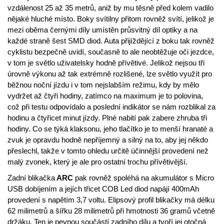
vzdálenost 25 až 35 metrů, aniž by mu těsně před kolem vadilo
nějaké hluché místo. Boky svítilny přitom rovněž svítí, jelikož je
mezi oběma černými díly umístěn průsvitný díl optiky a na
každé straně šest SMD diod. Auta přijíždějící z boku tak rovněž
cyklistu bezpečně uvidí, současně to ale neobtěžuje oči jezdce,
v tom je světlo uživatelsky hodně přívětivé. Jelikož nejsou tři
úrovně výkonu až tak extrémně rozlišené, lze světlo využít pro
běžnou noční jízdu i v tom nejslabším režimu, kdy by mělo
vydržet až čtyři hodiny, zatímco na maximum je to polovina,
což při testu odpovídalo a poslední indikátor se nám rozblikal za
hodinu a čtyřicet minut jízdy. Plné nabití pak zabere zhruba tři
hodiny. Co se týká klaksonu, jeho tlačítko je to menší hranaté a
zvuk je opravdu hodně nepříjemný a silný na to, aby jej někdo
přeslechl, takže v tomto ohledu určitě účinnější provedení než
malý zvonek, který je ale pro ostatní trochu přívětivější.
Zadní blikačka
ARC
pak rovněž spoléhá na akumulátor s Micro
USB dobíjením a jejích třicet COB Led diod napájí 400mAh
provedení s napětím 3,7 voltu. Elipsový profil blikačky má délku
62 milimetrů a šířku 28 milimetrů při hmotnosti 36 gramů včetně
držáku. Ten je pevnou součástí zadního dílu a tvoří jej otočná