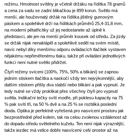
režimu. Hmotnost svítilny je včetně držáku na řídítka 78 gramů
a cena za sadu se zadní blikačkou je 899 korun. Světlo má
menší, ale houževnatý držák na řídítka jištěný gumovým
páskem a spolehlivě drží na řídítkách průměrů 25,4-31,8 mm,
na moderní pětatřicítky už jej nedostanete až úplně k
představci, ale jen na menší průměr kousek od středu. Za jízdy
se držák nijak nenaklápěl a spolehlivě seděl na svém místě,
navíc nebyl díky menšímu odporu ovládacích tlačítek vystaven
nějakému nepřiměřenému tlaku, takže při ovládání jednotlivých
funkcí není nutné světlo přidržet.
Čtyři režimy svícení (100%, 75%, 50% a blikání) se zapnou
jedním stiskem tlačítka a naskočí vždy ten nejvýkonnější, aby
dalším stiskem přišly dva slabší nebo blikání a pak vypnutí. Je
tedy nutné se vždy proklikat přes všechny čtyři pro vypnutí
světla. Indikační tečky svítí modře, při poklesu kapacity na 75
% pak svítí tři, na 50 % dvě a na 25 % se rozbliká poslední
dioda. Optika je perfektně vyřešená pro nasvícení prostoru jak
bezprostředně před kolem, tak na celou zvolenou vzdálenost až
do dopadu středu světelného kuželu. Ten není nijak výraznější,
takže jezdec má velice dobře nasvícený celý prostor až na