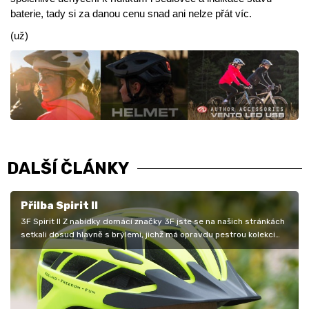
baterie, tady si za danou cenu snad ani nelze přát víc.
(už)
DALŠÍ ČLÁNKY
Přilba Spirit II
3F Spirit II Z nabídky domácí značky 3F jste se na našich stránkách
setkali dosud hlavně s brýlemi, jichž má opravdu pestrou kolekci
pro…