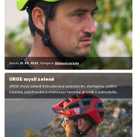
Datum:
21. 03. 2023
Kategorie:
Oblečení na kolo
URGE myslí zeleně
URGE myslí zeleně Extrudovaný polystyren, skořepina, vnitřní
čelenka, polstrování a stahovací řemínky, prostě a jednoduše
cyklistická…