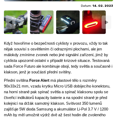
Datum:
14. 02. 2023
Když hovoříme o bezpečnosti cyklisty v provozu, vždy to tak
nějak souvisí s osvětlením či odraznými plochami, ale jen
málokdy zmíníme zvonek nebo jiné signální zařízení, jímž by
cyklista upozornil ostatní v případě krizové situace. Testovaná
sada Force Futuro ale kombinuje obojí, tedy světla a současně i
klakson, jenž je součástí přední svítilny.
Přední svítilna
Force Alert
má plastové tělo s rozměry
90x33x21 mm
, vzadu krytku Micro USB dobíjecího konektoru,
na horní straně pak spínač světla a spínač klaksonu spolu se
čtveřicí indikátorů kapacity baterie a na spodní straně je před
kolejnicí na držák samotný klakson. Svítivost 350 lumenů
zajišťuje 5W dioda Samsung a akumulátor
Li-Pol 3.7 V / 1200
mAh
by měl umožnit výdrž dvě až šest hodin dle zvoleného