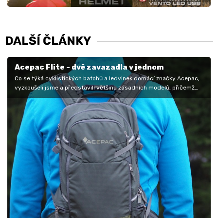
DALŠÍ ČLÁNKY
Acepac Flite - dvě zavazadla v jednom
Co se týká cyklistických batohů a ledvinek domácí značky Acepac,
vyzkoušeli jsme a představili většinu zásadních modelů, přičemž
jen…