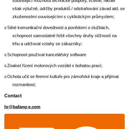
související možnosti technické podpory, včetně, nikoliv
však výlučně, údržby produktů / odstraňování závad atd. se
zkušenostmi souvisejícími s cyklistickým průmyslem;
Silné komunikační dovednosti a povědomí o službách,
ü
schopnost samostatně řešit všechny druhy stížností na
trhu a udržovat vztahy se zákazníky;
Schopnost používat kancelářský software
ü
Znalost řízení motorových vozidel s bohatou praxí;
ü
Ochota učit se firemní kultuře pro zámořské kraje a přijímat
ü
rozmanitost;
Contact
hr@bafang-e.com