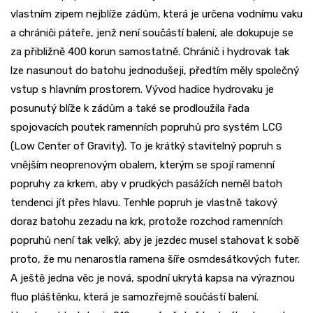
vlastním zipem nejblíže zádům, která je určena vodnímu vaku
a chrániči páteře, jenž není součástí balení, ale dokupuje se
za přibližně 400 korun samostatně. Chránič i hydrovak tak
lze nasunout do batohu jednodušeji, předtím měly společný
vstup s hlavním prostorem. Vývod hadice hydrovaku je
posunutý blíže k zádům a také se prodloužila řada
spojovacích poutek ramenních popruhů pro systém LCG
(Low Center of Gravity). To je krátký stavitelný popruh s
vnějším neoprenovým obalem, kterým se spojí ramenní
popruhy za krkem, aby v prudkých pasážích neměl batoh
tendenci jít přes hlavu. Tenhle popruh je vlastně takový
doraz batohu zezadu na krk, protože rozchod ramenních
popruhů není tak velký, aby je jezdec musel stahovat k sobě
proto, že mu nenarostla ramena šíře osmdesátkových futer.
A ještě jedna věc je nová, spodní ukrytá kapsa na výraznou
fluo pláštěnku, která je samozřejmě součástí balení.