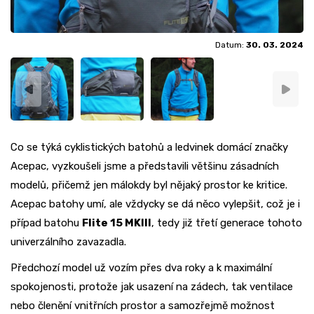
Datum:
30. 03. 2024
Co se týká cyklistických batohů a ledvinek domácí značky
Acepac, vyzkoušeli jsme a představili většinu zásadních
modelů, přičemž jen málokdy byl nějaký prostor ke kritice.
Acepac batohy umí, ale vždycky se dá něco vylepšit, což je i
případ batohu
Flite 15 MKIII
, tedy již třetí generace tohoto
univerzálního zavazadla.
Předchozí model už vozím přes dva roky a k maximální
spokojenosti, protože jak usazení na zádech, tak ventilace
nebo členění vnitřních prostor a samozřejmě možnost