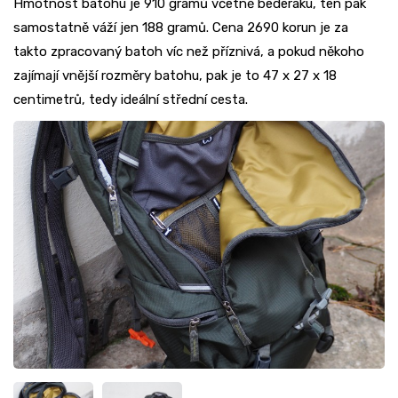
Hmotnost batohu je 910 gramů včetně bederáku, ten pak
samostatně váží jen 188 gramů. Cena 2690 korun je za
takto zpracovaný batoh víc než příznivá, a pokud někoho
zajímají vnější rozměry batohu, pak je to 47 x 27 x 18
centimetrů, tedy ideální střední cesta.