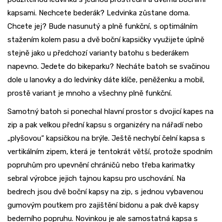
kapsami. Nechcete bederák? Ledvinka zůstane doma.
Chcete jej? Bude nasunutý a plně funkční, s optimálním
stažením kolem pasu a dvě boční kapsičky využijete úplně
stejně jako u předchozí varianty batohu s bederákem
napevno. Jedete do bikeparku? Necháte batoh se svačinou
dole u lanovky a do ledvinky dáte klíče, peněženku a mobil,
prostě variant je mnoho a všechny plně funkční.
Samotný batoh si ponechal hlavní prostor s dvojicí kapes na
zip a pak velkou přední kapsu s organizéry na nářadí nebo
„plyšovou“ kapsičkou na brýle. Ještě nechybí čelní kapsa s
vertikálním zipem, která je tentokrát větší, protože spodním
popruhům pro upevnění chráničů nebo třeba karimatky
sebral výrobce jejich tajnou kapsu pro uschování. Na
bedrech jsou dvě boční kapsy na zip, s jednou vybavenou
gumovým poutkem pro zajištění bidonu a pak dvě kapsy
bederního popruhu. Novinkou je ale samostatná kapsa s