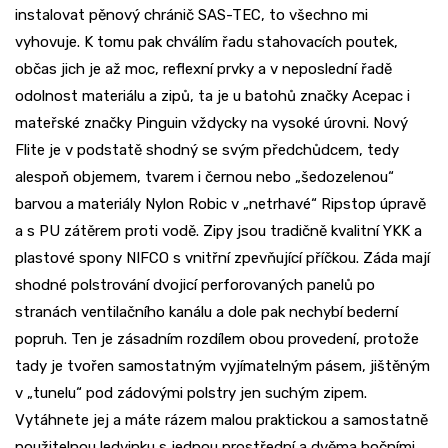
instalovat pěnový chránič SAS-TEC, to všechno mi
vyhovuje. K tomu pak chválím řadu stahovacích poutek,
občas jich je až moc, reflexní prvky a v neposlední řadě
odolnost materiálu a zipů, ta je u batohů značky Acepac i
mateřské značky Pinguin vždycky na vysoké úrovni. Nový
Flite je v podstatě shodný se svým předchůdcem, tedy
alespoň objemem, tvarem i černou nebo „šedozelenou“
barvou a materiály Nylon Robic v „netrhavé“ Ripstop úpravě
a s PU zátěrem proti vodě. Zipy jsou tradičně kvalitní YKK a
plastové spony NIFCO s vnitřní zpevňující příčkou. Záda mají
shodné polstrování dvojicí perforovaných panelů po
stranách ventilačního kanálu a dole pak nechybí bederní
popruh. Ten je zásadním rozdílem obou provedení, protože
tady je tvořen samostatným vyjímatelným pásem, jištěným
v „tunelu“ pod zádovými polstry jen suchým zipem.
Vytáhnete jej a máte rázem malou praktickou a samostatně
použitelnou ledvinku s jednou prostřední a dvěma bočními