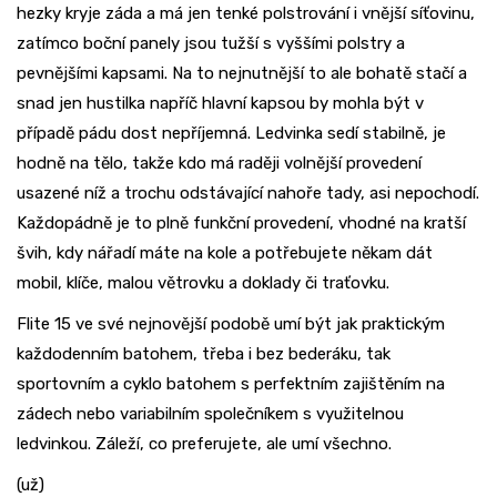
hezky kryje záda a má jen tenké polstrování i vnější síťovinu,
zatímco boční panely jsou tužší s vyššími polstry a
pevnějšími kapsami. Na to nejnutnější to ale bohatě stačí a
snad jen hustilka napříč hlavní kapsou by mohla být v
případě pádu dost nepříjemná. Ledvinka sedí stabilně, je
hodně na tělo, takže kdo má raději volnější provedení
usazené níž a trochu odstávající nahoře tady, asi nepochodí.
Každopádně je to plně funkční provedení, vhodné na kratší
švih, kdy nářadí máte na kole a potřebujete někam dát
mobil, klíče, malou větrovku a doklady či traťovku.
Flite 15 ve své nejnovější podobě umí být jak praktickým
každodenním batohem, třeba i bez bederáku, tak
sportovním a cyklo batohem s perfektním zajištěním na
zádech nebo variabilním společníkem s využitelnou
ledvinkou. Záleží, co preferujete, ale umí všechno.
(už)