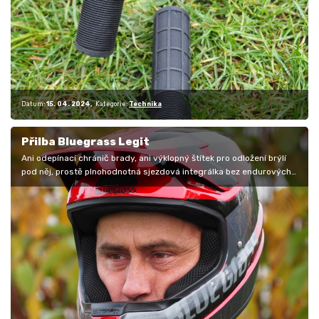
Datum:
15. 04. 2024
Kategorie:
Technika
Přilba Bluegrass Legit
Ani odepínací chránič brady, ani výklopný štítek pro odložení brýlí
pod něj, prostě plnohodnotná sjezdová integrálka bez endurových…