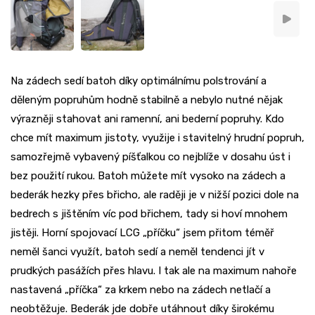
Na zádech sedí batoh díky optimálnímu polstrování a
děleným popruhům hodně stabilně a nebylo nutné nějak
výrazněji stahovat ani ramenní, ani bederní popruhy. Kdo
chce mít maximum jistoty, využije i stavitelný hrudní popruh,
samozřejmě vybavený píšťalkou co nejblíže v dosahu úst i
bez použití rukou. Batoh můžete mít vysoko na zádech a
bederák hezky přes břicho, ale raději je v nižší pozici dole na
bedrech s jištěním víc pod břichem, tady si hoví mnohem
jistěji. Horní spojovací LCG „příčku“ jsem přitom téměř
neměl šanci využít, batoh sedí a neměl tendenci jít v
prudkých pasážích přes hlavu. I tak ale na maximum nahoře
nastavená „příčka“ za krkem nebo na zádech netlačí a
neobtěžuje. Bederák jde dobře utáhnout díky širokému