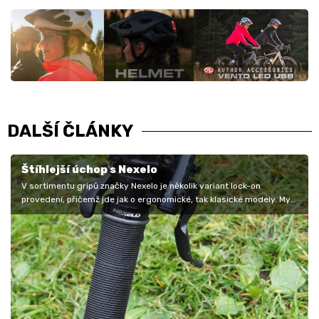
DALŠÍ ČLÁNKY
Štíhlejší úchop s Nexelo
V sortimentu gripů značky Nexelo je několik variant lock-on
provedení, přičemž jde jak o ergonomické, tak klasické modely. My
jsme…