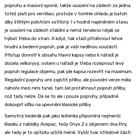
popruhu a masivní sponě, takže usazení na zádech za jedna,
totéž platí pro ventilaci, protože v tomhle ohledu je batoh
díky štíhlým polstrům vstřícný. I v hodně naplněném stavu
je usazení na zádech stabilní a nemá tendenci nějak se
hýbat třeba do stran. A když, tak stačí přitáhnout lehce
hrudní a bederní popruh, pak je vaší nedílnou součástí.
Přístup dovnitř k obsahu hlavní kapsy nebo k nářadí je
docela velkorysý, ovšem u nářadí je třeba rozepnout levý
popruh regulace objemu, pak jde kapsa rozevřít na maximum.
Regulační popruhy umí zajistit přilbu, ale původní verze měla
nahoře mezi nimi tunel, tam šel protáhnout popruh přilby,
což tady nelze. Dá se to ale i pouze popruhy, případně
dokoupit síťku na upevnění klasické přilby.
Samotný bederák pak jako ledvinka připomíná nejmenší
klasiku z nabídky Acepac, tedy Onyx 2 s objemem dva litry,
ale tady je to opticky určitě méně. Vyšší tvar středové části