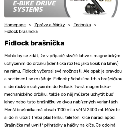
Homepage
Zprávy a články
Technika
Fidlock brašnička
Fidlock brašnička
Mohlo by se zdát, že v případě skvělé lahve s magnetickým
uchycením do držáku (identická rozteč jako košík na lahev)
na rámu, Fidlock vyčerpal své možnosti. Ale opak je pravdou
a sortiment se rozšiřuje. Fidlock přichází na trh s brašničkou
s identickým uchycením do Fidlock Twist magneticko-
mechanického držáku, takže do něj můžete uchytit buď
lahev nebo tuto brašničku ve dvou nabízených variantách.
Menší brašnička má obsah 1100 ml a větší 2400 ml. Můžete
si do ní uložit třeba pláštěnku, telefon, klíče nářadí apod.
Brašnička má uvnitř přihrádky a háčky na klíče. Je odolná