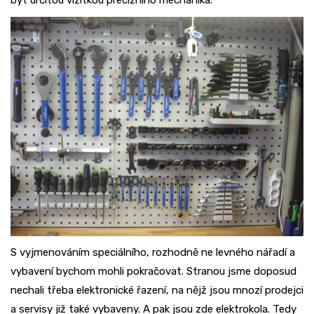
S vyjmenováním speciálního, rozhodně ne levného nářadí a
vybavení bychom mohli pokračovat. Stranou jsme doposud
nechali třeba elektronické řazení, na nějž jsou mnozí prodejci
a servisy již také vybaveny. A pak jsou zde elektrokola. Tedy