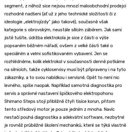
segment, z něhož sice nejsou mnozí maloobchodní prodejci
rozhodně nadšeni (ať už z jeho technické složitosti či z
ideologie „elektrojízdy“ jako takové), současně však
kategorie s obrovským, neustále sílícím záběrem. Jak sami
jistě tušíte, údržba elektrokola je sice z části o výše
popsaném běžném nářadí, ovšem z velké části také o
speciálním a velmi sofistikovaném vybavení. Jen se
rozhlédněme, kolik elektrokol v současnosti denně potkáme
na silnicích, takže cykloservisy musí být připraveny i na tyto
zákazníky, a to svou nabídkou i servisně. Opět to není nic
levného, spíše naopak. Například samotná diagnostika pro
servis a správné nastavení špičkového elektropohonu
Shimano Steps stojí přibližně čtyři tisíce korun, přitom
tento středový motor je pouze jedním z mnoha. Navíc
nestačí pouhá diagnostika a adekvátní software, nezbytné
je rovněž průběžné školení mechaniků, které se týká vlastně