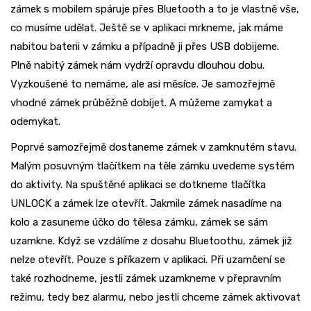
zámek s mobilem spáruje přes Bluetooth a to je vlastně vše,
co musíme udělat. Ještě se v aplikaci mrkneme, jak máme
nabitou baterii v zámku a případně ji přes USB dobijeme.
Plně nabitý zámek nám vydrží opravdu dlouhou dobu.
Vyzkoušené to nemáme, ale asi měsíce. Je samozřejmě
vhodné zámek průběžně dobíjet. A můžeme zamykat a
odemykat.
Poprvé samozřejmě dostaneme zámek v zamknutém stavu.
Malým posuvným tlačítkem na těle zámku uvedeme systém
do aktivity. Na spuštěné aplikaci se dotkneme tlačítka
UNLOCK a zámek lze otevřít. Jakmile zámek nasadíme na
kolo a zasuneme účko do tělesa zámku, zámek se sám
uzamkne. Když se vzdálíme z dosahu Bluetoothu, zámek již
nelze otevřít. Pouze s příkazem v aplikaci. Při uzamčení se
také rozhodneme, jestli zámek uzamkneme v přepravním
režimu, tedy bez alarmu, nebo jestli chceme zámek aktivovat