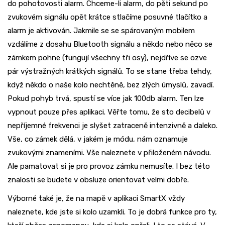
do pohotovosti alarm. Chceme-li alarm, do pěti sekund po
zvukovém signálu opět krátce stlačíme posuvné tlačítko a
alarm je aktivován. Jakmile se se spárovaným mobilem
vzdálíme z dosahu Bluetooth signálu a někdo nebo něco se
zámkem pohne (fungují všechny tři osy), nejdříve se ozve
pár výstražných krátkých signálů. To se stane třeba tehdy,
když někdo o naše kolo nechtěně, bez zlých úmyslů, zavadí.
Pokud pohyb trvá, spustí se více jak 100db alarm. Ten lze
vypnout pouze přes aplikaci. Věřte tomu, že sto decibelů v
nepříjemné frekvenci je slyšet zatraceně intenzivně a daleko.
Vše, co zámek dělá, v jakém je módu, nám oznamuje
zvukovými znameními. Vše naleznete v přiloženém návodu.
Ale pamatovat si je pro provoz zámku nemusíte. I bez této
znalosti se budete v obsluze orientovat velmi dobře.
Výborné také je, že na mapě v aplikaci SmartX vždy
naleznete, kde jste si kolo uzamkli. To je dobrá funkce pro ty,