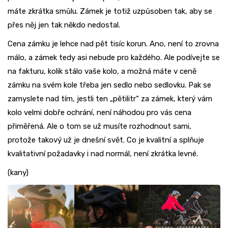
máte zkrátka smůlu. Zámek je totiž uzpůsoben tak, aby se
přes něj jen tak někdo nedostal.
Cena zámku je lehce nad pět tisíc korun. Ano, není to zrovna
málo, a zámek tedy asi nebude pro každého. Ale podívejte se
na fakturu, kolik stálo vaše kolo, a možná máte v ceně
zámku na svém kole třeba jen sedlo nebo sedlovku. Pak se
zamyslete nad tím, jestli ten „pětilitr“ za zámek, který vám
kolo velmi dobře ochrání, není náhodou pro vás cena
přiměřená. Ale o tom se už musíte rozhodnout sami,
protože takový už je dnešní svět. Co je kvalitní a splňuje
kvalitativní požadavky i nad normál, není zkrátka levné.
(kany)