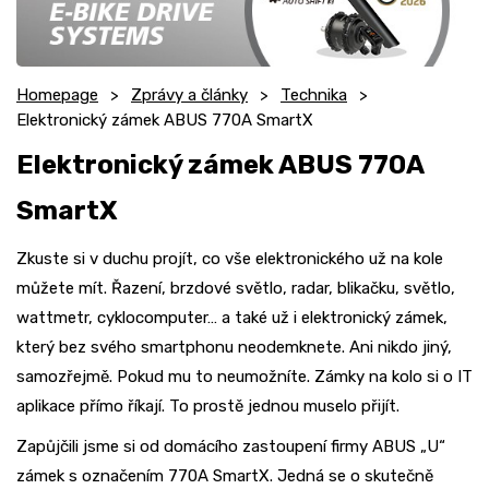
Homepage
Zprávy a články
Technika
Elektronický zámek ABUS 770A SmartX
Elektronický zámek ABUS 770A
SmartX
Zkuste si v duchu projít, co vše elektronického už na kole
můžete mít. Řazení, brzdové světlo, radar, blikačku, světlo,
wattmetr, cyklocomputer… a také už i elektronický zámek,
který bez svého smartphonu neodemknete. Ani nikdo jiný,
samozřejmě. Pokud mu to neumožníte. Zámky na kolo si o IT
aplikace přímo říkají. To prostě jednou muselo přijít.
Zapůjčili jsme si od domácího zastoupení firmy ABUS „U“
zámek s označením 770A SmartX. Jedná se o skutečně