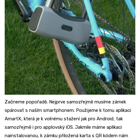
Začneme popořadě. Nejprve samozřejmě musíme zámek
spárovat s naším smartphonem. Použijeme k tomu aplikaci
AmartX, která je k volnému stažení jak pro Android, tak
samozřejmě i pro applovský iOS. Jakmile máme aplikaci
nainstalovanou, k zámku přiložená karta s QR kódem nám