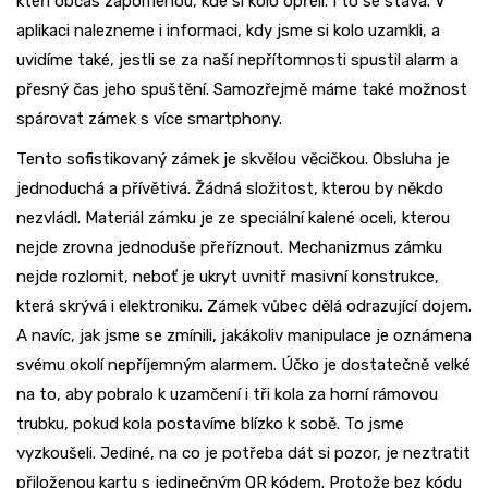
kteří občas zapomenou, kde si kolo opřeli. I to se stává. V
aplikaci nalezneme i informaci, kdy jsme si kolo uzamkli, a
uvidíme také, jestli se za naší nepřítomnosti spustil alarm a
přesný čas jeho spuštění. Samozřejmě máme také možnost
spárovat zámek s více smartphony.
Tento sofistikovaný zámek je skvělou věcičkou. Obsluha je
jednoduchá a přívětivá. Žádná složitost, kterou by někdo
nezvládl. Materiál zámku je ze speciální kalené oceli, kterou
nejde zrovna jednoduše přeříznout. Mechanizmus zámku
nejde rozlomit, neboť je ukryt uvnitř masivní konstrukce,
která skrývá i elektroniku. Zámek vůbec dělá odrazující dojem.
A navíc, jak jsme se zmínili, jakákoliv manipulace je oznámena
svému okolí nepříjemným alarmem. Účko je dostatečně velké
na to, aby pobralo k uzamčení i tři kola za horní rámovou
trubku, pokud kola postavíme blízko k sobě. To jsme
vyzkoušeli. Jediné, na co je potřeba dát si pozor, je neztratit
přiloženou kartu s jedinečným QR kódem. Protože bez kódu