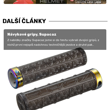
DALŠÍ ČLÁNKY
Návykové gripy, Supacaz
Z nabídky značky Supacaz jsme si do testu vybrali dvojici gripů, z
nichž první nejspíš nadchnou techničtější jezdce a druhé pak
závodníky…