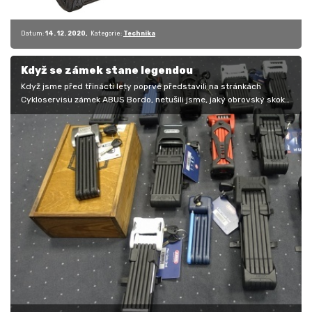
Datum:
14. 12. 2020
Kategorie:
Technika
Když se zámek stane legendou
Když jsme před třinácti lety poprvé představili na stránkách
Cykloservisu zámek ABUS Bordo, netušili jsme, jaký obrovský skok
tento výrobek…