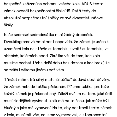
bezpečné zařízení na ochranu vašeho kola. ABUS tento
zámek označil bezpečnostní číslicí 15. Patří tedy do
absolutní bezpečnostní špičky ze své dvacetistupňové
škály.
Naše sedmsetsedmdesátka není žádný drobeček.
Dvoukilogramová hmotnost napovídá, že zámek je určen k
uzamčení kola na střeše automobilu, uvnitř automobilu, ve
sklepích, kolárnách apod. Zkrátka všude tam, kde kolo
musíme nechat třeba delší dobu bez dozoru a kde hrozí, že
se zalíbí i někomu jinému než vám.
Třináct milimetrů silný materiál „účka“ dodává dost důvěry,
že zámek nebude takřka překonán. Píšeme takřka, protože
každý zámek je překonatelný. Záleží ovšem na tom, jaké úsilí
musí zlodějíček vyvinout, kolik má na to času, jak může být
hlučný a jaké má vybavení. Na to, aby odstranil tento zámek
z kola, musí mít vše, co jsme vyjmenovali, a stoprocentní