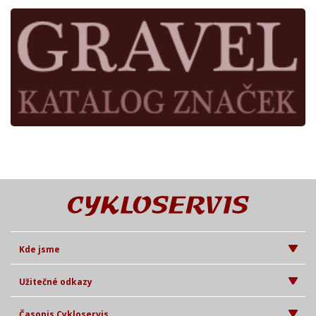
Kde jsme
Užitečné odkazy
Časopis Cykloservis