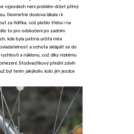
ve výjezdech není problém držet přímý
ou. Geometrie doslova lákala i k
t za řídítka, což platilo třeba i na
htělo to pro odskočení po zadním
ch, kde byla patrná určitá míra
ovladatelnost a ochota sklápět se do
 rychlosti a náklonu, což díky nízkému
omezení. Stodvacítkový přední zdvih
byl terén jakýkoliv, kolo jím jezdce