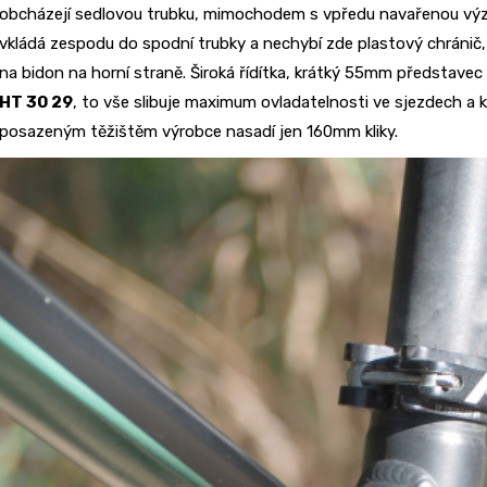
obcházejí sedlovou trubku, mimochodem s vpředu navařenou vý
vkládá zespodu do spodní trubky a nechybí zde plastový chránič,
na bidon na horní straně. Široká řídítka, krátký 55mm představec 
HT 30 29
, to vše slibuje maximum ovladatelnosti ve sjezdech a 
posazeným těžištěm výrobce nasadí jen 160mm kliky.