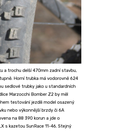
ku a trochu delší 470mm zadní stavbu,
stupně. Horní trubka má vodorovně 624
u sedlové trubky jako u standardních
idlice Marzocchi Bomber Z2 by měl
ěhem testování jezdili model osazený
lovku nebo výkonnější brzdy či 6A
ovena na 88 390 korun a jde o
SLX s kazetou SunRace 11-46. Stejný