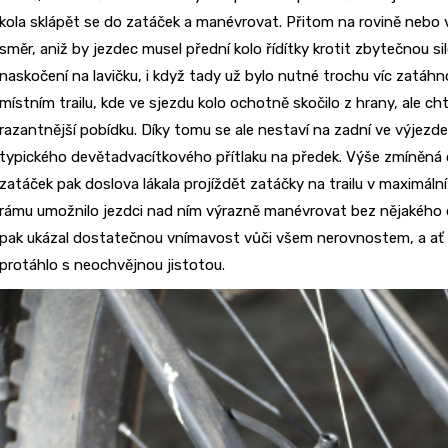
kola sklápět se do zatáček a manévrovat. Přitom na rovině nebo 
směr, aniž by jezdec musel přední kolo řídítky krotit zbytečnou sil
naskočení na lavičku, i když tady už bylo nutné trochu víc zatáhnou
místním trailu, kde ve sjezdu kolo ochotně skočilo z hrany, ale c
razantnější pobídku. Díky tomu se ale nestaví na zadní ve výjezde
typického devětadvacítkového přítlaku na předek. Výše zmíněná 
zatáček pak doslova lákala projíždět zatáčky na trailu v maximální
rámu umožnilo jezdci nad ním výrazně manévrovat bez nějakého 
pak ukázal dostatečnou vnímavost vůči všem nerovnostem, a ať už 
protáhlo s neochvějnou jistotou.