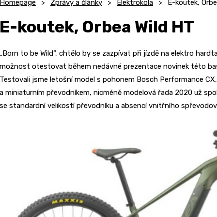
Homepage
Zprávy a články
Elektrokola
E-koutek, Orbe
E-koutek, Orbea Wild HT
„Born to be Wild“, chtělo by se zazpívat při jízdě na elektro hardt
možnost otestovat během nedávné prezentace novinek této bas
Testovali jsme letošní model s pohonem Bosch Performance CX,
a miniaturním převodníkem, nicméně modelová řada 2020 už spo
se standardní velikostí převodníku a absencí vnitřního spřevodov