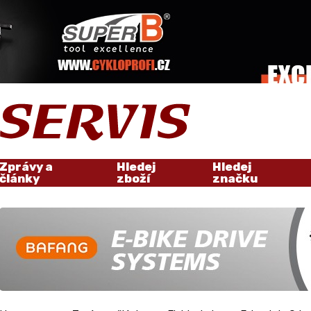
Zprávy a
Hledej
Hledej
články
zboží
značku