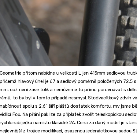
Geometrie přitom nabídne u velikosti L jen 415mm sedlovou trub
přičemž hlavový úhel je 67 a sedlový poměrně položených 72,5 
mm, což není zase tolik a nemůžeme to přímo porovnávat s délko
rámů, to by byl v tomto případě nesmysl. Stodvacítkový zdvih v
nabídnout spolu s 2,6“ šíří plášťů dostatek komfortu, my jsme b
vidlicí Fox. Na přání pak lze za příplatek zvolit teleskopickou sed
rychlonabíječku namísto klasické 2A. Cena za daný model je stan
nejlevnější z trojice modifikací, osazenou jedenáctkovou sadou 