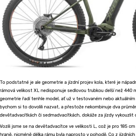
To podstatné je ale geometrie a jízdní projev kola, které je nápa
rámová velikost XL nedisponuje sedlovou trubkou delší než 440
geometrie řadí tenhle model, ať už v testovaném nebo aktuálním p
bychom si to dovolili nazvat, a přestože nekombinuje dva průmě
devětadvacítkách či sedmadvacítkách, dokáže za jízdy vykouzlit on
Vozili jsme se na devětadvacítce ve velikosti L, což je pro 185 c
hraně, nicméně délka rámu byla naprosto v pohodě. Co z jízdních