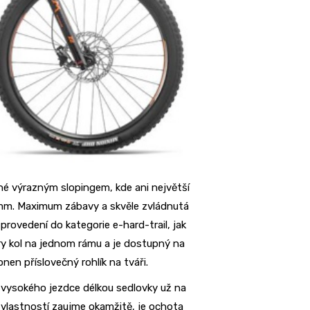
dné výrazným slopingem, kde ani největší
 mm. Maximum zábavy a skvěle zvládnutá
rovedení do kategorie e-hard-trail, jak
ry kol na jednom rámu a je dostupný na
en příslovečný rohlík na tváři.
m vysokého jezdce délkou sedlovky už na
 vlastností zaujme okamžitě, je ochota