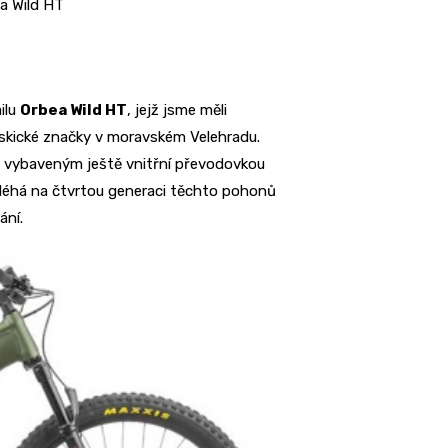
a Wild HT
ailu
Orbea Wild HT
, jejž jsme měli
kické značky v moravském Velehradu.
 vybaveným ještě vnitřní převodovkou
léhá na čtvrtou generaci těchto pohonů
ání.