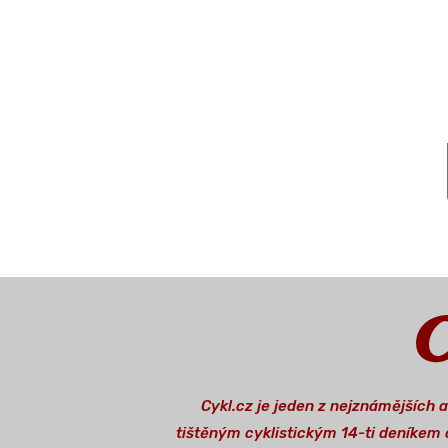
Cykl.cz je jeden z nejznámějších 
tištěným cyklistickým 14-ti deníkem o