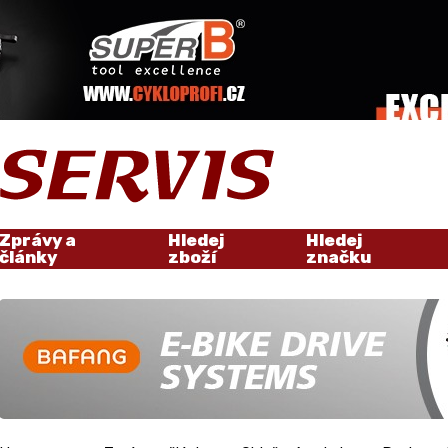
Zprávy a
Hledej
Hledej
články
zboží
značku