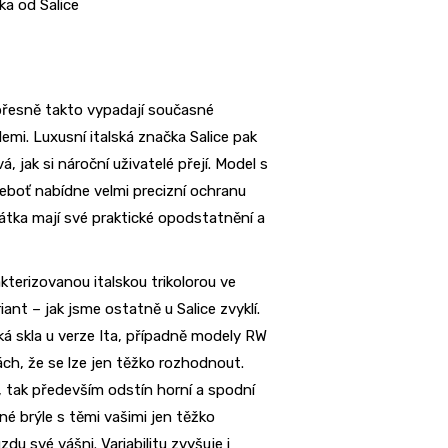
a od Salice
přesně takto vypadají současné
emi. Luxusní italská značka Salice pak
 jak si nároční uživatelé přejí. Model s
eboť nabídne velmi precizní ochranu
rátka mají své praktické opodstatnění a
kterizovanou italskou trikolorou ve
ant – jak jsme ostatně u Salice zvyklí.
ká skla u verze Ita, případně modely RW
tách, že se lze jen těžko rozhodnout.
 tak především odstín horní a spodní
é brýle s těmi vašimi jen těžko
du své vášni. Variabilitu zvyšuje i