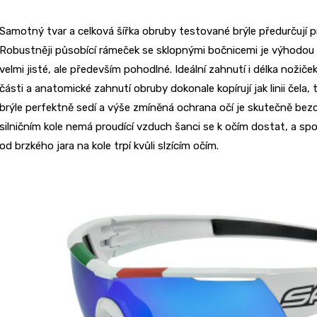
Samotný tvar a celková šířka obruby testované brýle předurčují pro
Robustněji působící rámeček se sklopnými bočnicemi je výhodou p
velmi jisté, ale především pohodlné. Ideální zahnutí i délka nožiče
části a anatomické zahnutí obruby dokonale kopírují jak linii čela, 
brýle perfektně sedí a výše zmíněná ochrana očí je skutečně bez
silničním kole nemá proudící vzduch šanci se k očím dostat, a spok
od brzkého jara na kole trpí kvůli slzícím očím.