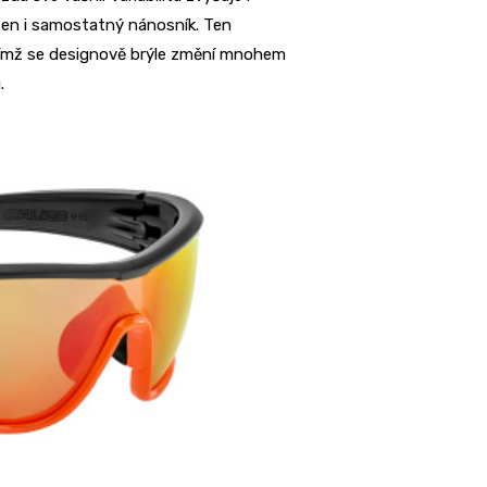
ožen i samostatný nánosník. Ten
 čímž se designově brýle změní mnohem
.