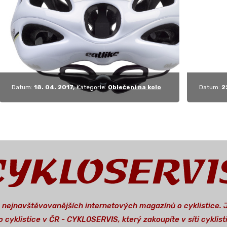
neposlední řadě…
brýlemi
Datum:
18. 04. 2017
Kategorie:
Oblečení na kolo
Datum:
2
a nejnavštěvovanějších internetových magazínů o cyklistice.
 cyklistice v ČR - CYKLOSERVIS, který zakoupíte v síti cykli