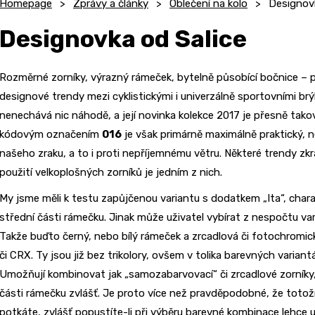
Homepage
Zprávy a články
Oblečení na kolo
Designovk
Designovka od Salice
Rozměrné zorníky, výrazný rámeček, bytelně působící bočnice – 
designové trendy mezi cyklistickými i univerzálně sportovními brýl
nenechává nic náhodě, a její novinka kolekce 2017 je přesně taková,
kódovým označením
016
je však primárně maximálně praktický, n
našeho zraku, a to i proti nepříjemnému větru. Některé trendy zk
použití velkoplošných zorníků je jedním z nich.
My jsme měli k testu zapůjčenou variantu s dodatkem „Ita“, chara
střední části rámečku. Jinak může uživatel vybírat z nespočtu vari
Takže buďto černý, nebo bílý rámeček a zrcadlová či fotochromic
či CRX. Ty jsou již bez trikolory, ovšem v tolika barevných varian
Umožňují kombinovat jak „samozabarvovací“ či zrcadlové zorníky,
části rámečku zvlášť. Je proto více než pravděpodobné, že totožn
potkáte, zvlášť popustíte-li při výběru barevné kombinace lehce uz