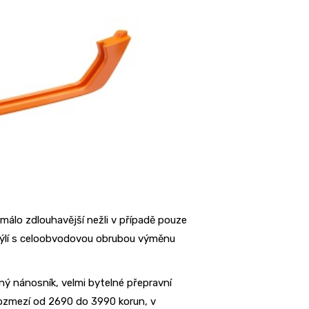
álo zdlouhavější nežli v případě pouze
brýlí s celoobvodovou obrubou výměnu
tný nánosník, velmi bytelné přepravní
v rozmezí od 2690 do 3990 korun, v