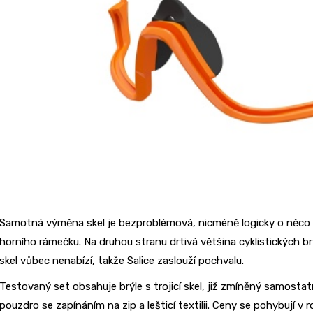
Samotná výměna skel je bezproblémová, nicméně logicky o něco m
horního rámečku. Na druhou stranu drtivá většina cyklistických 
skel vůbec nenabízí, takže Salice zaslouží pochvalu.
Testovaný set obsahuje brýle s trojicí skel, již zmíněný samosta
pouzdro se zapínáním na zip a lešticí textilii. Ceny se pohybují 