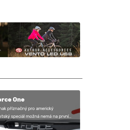
orce One
znak příznačný pro americký
ntský speciál možná nemá na první
nic moc společného s testovanými