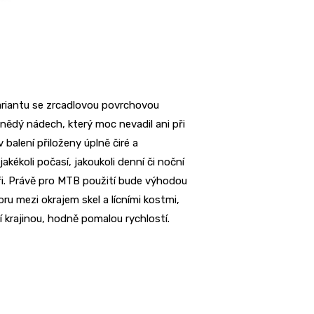
variantu se zrcadlovou povrchovou
hnědý nádech, který moc nevadil ani při
balení přiloženy úplně čiré a
kékoli počasí, jakoukoli denní či noční
bikeři. Právě pro MTB použití bude výhodou
u mezi okrajem skel a lícními kostmi,
í krajinou, hodně pomalou rychlostí.