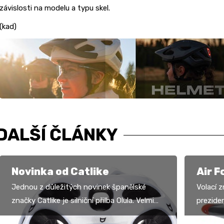
závislosti na modelu a typu skel.
(kad)
DALŠÍ ČLÁNKY
Novinka od Catlike
Air F
Jednou z důležitých novinek španělské
Volací 
značky Catlike je silniční přilba Olula. Velmi
prezide
kompaktní design, nízká hmotnost a v
pohled 