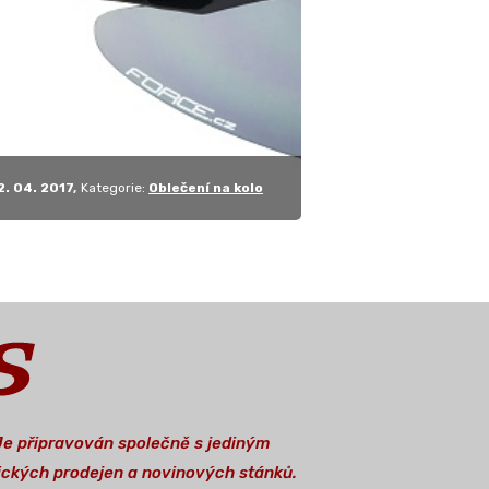
, nicméně značka…
2. 04. 2017
Kategorie:
Oblečení na kolo
 Je připravován společně s jediným
stických prodejen a novinových stánků.