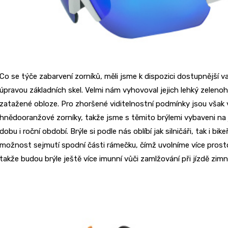
Co se týče zabarvení zorníků, měli jsme k dispozici dostupnější 
úpravou základních skel. Velmi nám vyhovoval jejich lehký zeleno
zatažené obloze. Pro zhoršené viditelnostní podmínky jsou však v 
hnědooranžové zorníky, takže jsme s těmito brýlemi vybaveni na ja
dobu i roční období. Brýle si podle nás oblíbí jak silničáři, tak i 
možnost sejmutí spodní části rámečku, čímž uvolníme více prostor
takže budou brýle ještě více imunní vůči zamlžování při jízdě zimn