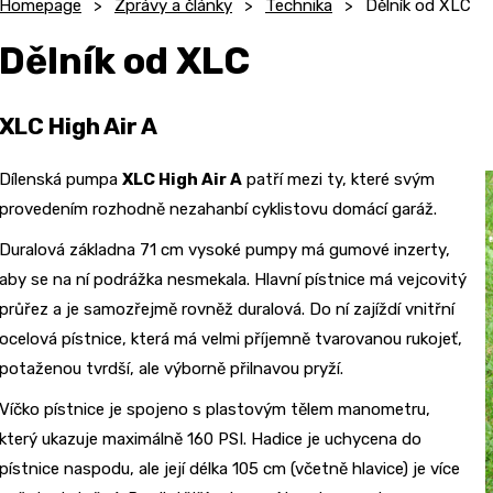
Homepage
Zprávy a články
Technika
Dělník od XLC
Dělník od XLC
XLC High Air A
Dílenská pumpa
XLC High Air A
patří mezi ty, které svým
provedením rozhodně nezahanbí cyklistovu domácí garáž.
Duralová základna 71 cm vysoké pumpy má gumové inzerty,
aby se na ní podrážka nesmekala. Hlavní pístnice má vejcovitý
průřez a je samozřejmě rovněž duralová. Do ní zajíždí vnitřní
ocelová pístnice, která má velmi příjemně tvarovanou rukojeť,
potaženou tvrdší, ale výborně přilnavou pryží.
Víčko pístnice je spojeno s plastovým tělem manometru,
který ukazuje maximálně 160 PSI. Hadice je uchycena do
pístnice naspodu, ale její délka 105 cm (včetně hlavice) je více