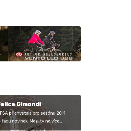
elice Gimondi
FSA přichystala pro sezónu 2011
 řadu novinek. Mezi ty nejvíce
patří silniční kliky Felice Gimondi,