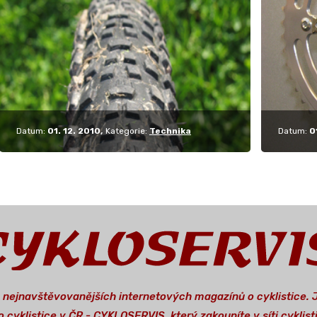
domácí značky…
pojmen
Datum:
01. 12. 2010
Kategorie:
Technika
Datum:
0
a nejnavštěvovanějších internetových magazínů o cyklistice.
 cyklistice v ČR - CYKLOSERVIS, který zakoupíte v síti cykli