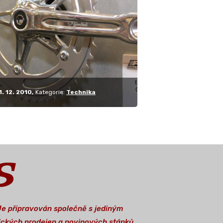
ované po…
1. 12. 2010
Kategorie:
Technika
 Je připravován společně s jediným
stických prodejen a novinových stánků.