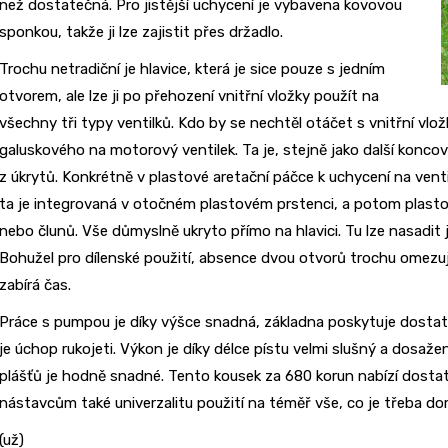
než dostatečná. Pro jistější uchycení je vybavena kovovou
sponkou, takže ji lze zajistit přes držadlo.
Trochu netradiční je hlavice, která je sice pouze s jedním
otvorem, ale lze ji po přehození vnitřní vložky použít na
všechny tři typy ventilků. Kdo by se nechtěl otáčet s vnitřní vlo
galuskového na motorový ventilek. Ta je, stejně jako další konco
z úkrytů. Konkrétně v plastové aretační páčce k uchycení na ventil
ta je integrovaná v otočném plastovém prstenci, a potom plastov
nebo člunů. Vše důmyslně ukryto přímo na hlavici. Tu lze nasadit
Bohužel pro dílenské použití, absence dvou otvorů trochu omezu
zabírá čas.
Práce s pumpou je díky výšce snadná, základna poskytuje dost
je úchop rukojeti. Výkon je díky délce pístu velmi slušný a dosaže
plášťů je hodně snadné. Tento kousek za 680 korun nabízí dosta
nástavcům také univerzalitu použití na téměř vše, co je třeba d
(už)