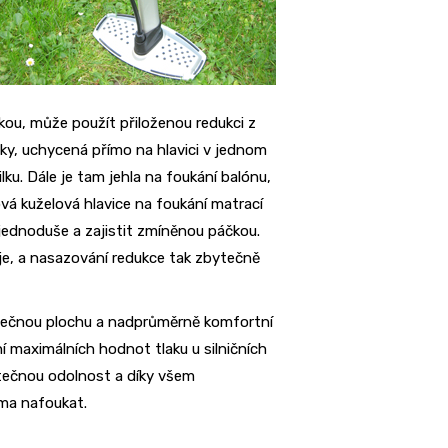
žkou, může použít přiloženou redukci z
vky, uchycená přímo na hlavici v jednom
ku. Dále je tam jehla na foukání balónu,
á kuželová hlavice na foukání matrací
 jednoduše a zajistit zmíněnou páčkou.
je, a nasazování redukce tak zbytečně
atečnou plochu a nadprůměrně komfortní
ní maximálních hodnot tlaku u silničních
tečnou odolnost a díky všem
oma nafoukat.