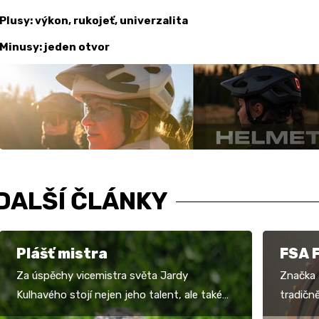
Plusy: výkon, rukojeť, univerzalita
Minusy: jeden otvor
DALŠÍ ČLÁNKY
Plášť mistra
FSA F
Za úspěchy vicemistra světa Jardy
Značka 
Kulhavého stojí nejen jeho talent, ale také
tradičně
materiální vybavení. Jarda jezdí na pláštích
„retro“ 