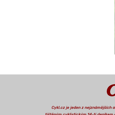
Cykl.cz je jeden z nejznámějších 
tištěným cyklistickým 14-ti deníkem o