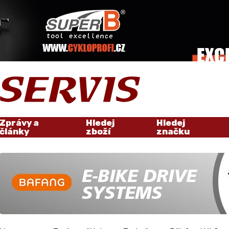
Zprávy a
Hledej
Hledej
články
zboží
značku