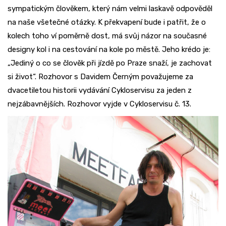
sympatickým člověkem, který nám velmi laskavě odpověděl
na naše všetečné otázky. K překvapení bude i patřit, že o
kolech toho ví poměrně dost, má svůj názor na současné
designy kol i na cestování na kole po městě. Jeho krédo je:
„Jediný o co se člověk při jízdě po Praze snaží, je zachovat
si život“. Rozhovor s Davidem Černým považujeme za
dvacetiletou historii vydávání Cykloservisu za jeden z
nejzábavnějších. Rozhovor vyjde v Cykloservisu č. 13.