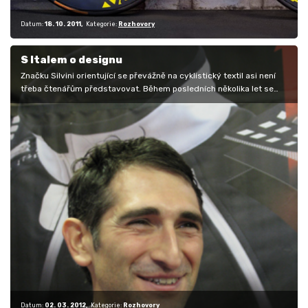
Datum:
18. 10. 2011
Kategorie:
Rozhovory
S Italem o designu
Značku Silvini orientující se převážně na cyklistický textil asi není
třeba čtenářům představovat. Během posledních několika let se
vryla…
Datum:
02. 03. 2012
Kategorie:
Rozhovory