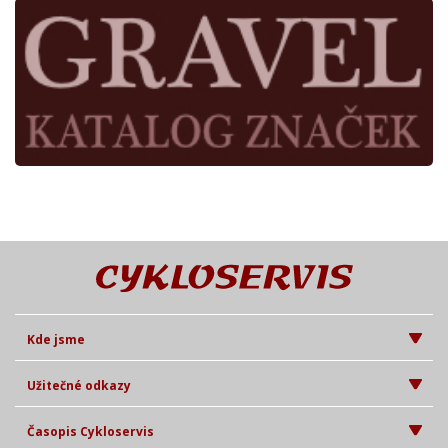
Kde jsme
Užitečné odkazy
Časopis Cykloservis