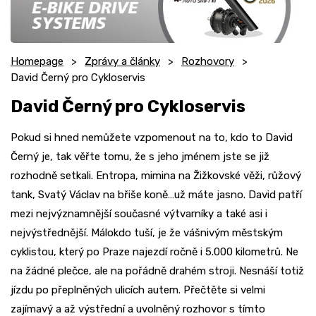
Homepage
Zprávy a články
Rozhovory
David Černý pro Cykloservis
David Černý pro Cykloservis
Pokud si hned nemůžete vzpomenout na to, kdo to David
Černý je, tak věřte tomu, že s jeho jménem jste se již
rozhodně setkali. Entropa, mimina na Žižkovské věži, růžový
tank, Svatý Václav na břiše koně…už máte jasno. David patří
mezi nejvýznamnější současné výtvarníky a také asi i
nejvýstřednější. Málokdo tuší, je že vášnivým městským
cyklistou, který po Praze najezdí ročně i 5.000 kilometrů. Ne
na žádné plečce, ale na pořádně drahém stroji. Nesnáší totiž
jízdu po přeplněných ulicích autem. Přečtěte si velmi
zajímavý a až výstřední a uvolněný rozhovor s tímto