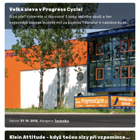
Velká sleva v Progress Cycle!
O co jde? Vyberete si libovolné 3 kusy akčního zboží a ten
nejlevnější kousek budete mít za pouhou 1 korunu! V nabídce bude
zboží…
Datum:
31. 10. 2012
Kategorie:
Technika
Klein Attitude - když tečou slzy při vzpomínce...