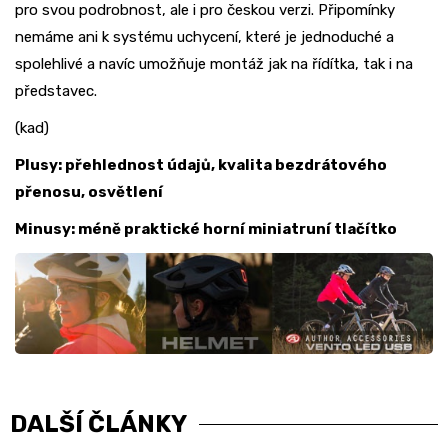
pro svou podrobnost, ale i pro českou verzi. Připomínky
nemáme ani k systému uchycení, které je jednoduché a
spolehlivé a navíc umožňuje montáž jak na řídítka, tak i na
představec.
(kad)
Plusy: přehlednost údajů, kvalita bezdrátového
přenosu, osvětlení
Minusy: méně praktické horní miniatruní tlačítko
DALŠÍ ČLÁNKY