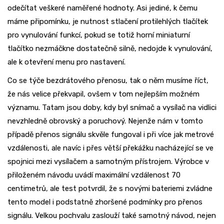
odečítat veškeré naměřené hodnoty. Asi jediné, k čemu
máme připomínku, je nutnost stlačení protilehlých tlačítek
pro vynulování funkcí, pokud se totiž horní miniaturní
tlačítko nezmáčkne dostatečně silně, nedojde k vynulování,
ale k otevření menu pro nastavení.
Co se týče bezdrátového přenosu, tak o něm musíme říct,
že nás velice překvapil, ovšem v tom nejlepším možném
významu. Tatam jsou doby, kdy byl snímač a vysílač na vidlici
nevzhledně obrovský a poruchový. Nejenže nám v tomto
případě přenos signálu skvěle fungoval i při více jak metrové
vzdálenosti, ale navíc i přes větší překážku nacházející se ve
spojnici mezi vysílačem a samotným přístrojem. Výrobce v
přiloženém návodu uvádí maximální vzdálenost 70
centimetrů, ale test potvrdil, že s novými bateriemi zvládne
tento model i podstatně zhoršené podmínky pro přenos
signálu. Velkou pochvalu zaslouží také samotný návod, nejen