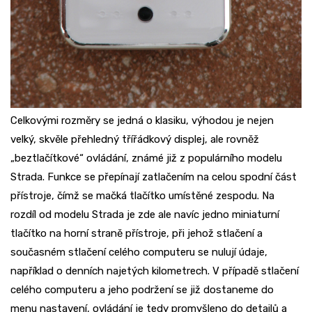
Celkovými rozměry se jedná o klasiku, výhodou je nejen
velký, skvěle přehledný třířádkový displej, ale rovněž
„beztlačítkové“ ovládání, známé již z populárního modelu
Strada. Funkce se přepínají zatlačením na celou spodní část
přístroje, čímž se mačká tlačítko umístěné zespodu. Na
rozdíl od modelu Strada je zde ale navíc jedno miniaturní
tlačítko na horní straně přístroje, při jehož stlačení a
současném stlačení celého computeru se nulují údaje,
například o denních najetých kilometrech. V případě stlačení
celého computeru a jeho podržení se již dostaneme do
menu nastavení, ovládání je tedy promyšleno do detailů a