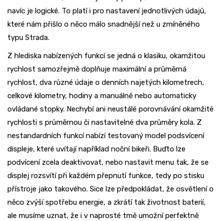
navíc je logické. To platí i pro nastavení jednotlivých údajů,
které nám přišlo o něco málo snadnější než u zmíněného
typu Strada.
Z hlediska nabízených funkcí se jedná o klasiku, okamžitou
rychlost samozřejmě doplňuje maximální a průměrná
rychlost, dva různé údaje o denních najetých kilometrech,
celkové kilometry, hodiny a manuálně nebo automaticky
ovládané stopky. Nechybí ani neustálé porovnávání okamžité
rychlosti s průměrnou či nastavitelné dva průměry kola. Z
nestandardních funkcí nabízí testovaný model podsvícení
displeje, které uvítají například noční bikeři. Buďto lze
podvícení zcela deaktivovat, nebo nastavit menu tak, že se
displej rozsvítí při každém přepnutí funkce, tedy po stisku
přístroje jako takového. Sice lze předpokládat, že osvětlení o
něco zvýší spotřebu energie, a zkrátí tak životnost baterií,
ale musíme uznat, že i v naprosté tmě umožní perfektně