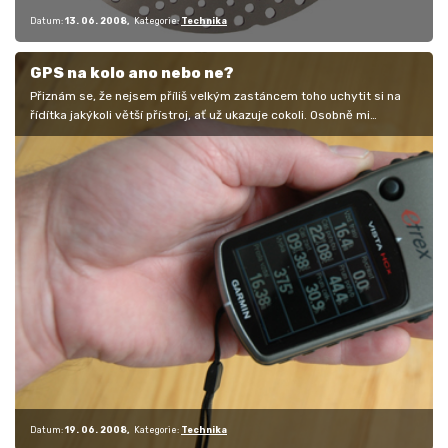
Datum:
13. 06. 2008
Kategorie:
Technika
GPS na kolo ano nebo ne?
Přiznám se, že nejsem příliš velkým zastáncem toho uchytit si na
řídítka jakýkoli větší přístroj, ať už ukazuje cokoli. Osobně mi
postačí…
Datum:
19. 06. 2008
Kategorie:
Technika