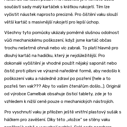
součástí sady malý kartáček s krátkou rukojetí. Tím lze
vyčistit náustek naprosto precizně. Pro čištění vaku slouží
větší kartáč s masivnější rukojetí pro lepší úchop.
Všechny tyto pomůcky ukázaly poměrně slušnou odolnost
vůči mechanickému poškození, když jsme kartáč občas
trochu nešetrně ohnuli nebo víc zabrali. To platí hlavně pro
dlouhý kartáč na hadičku, který je nejdůležitější. Pro
dokonalé vyčištění je vhodné použít nějaký saponát nebo
čistič proti plísni ve výrazně naředěné formě, aby nedošlo k
poškození vaku a následně zdraví po pozření (hele a to
pozřeš ten vak??? Aby to vašim čtenářům došlo...). Originál
od výrobce Camelbak obsahuje čisticí tablety, zde je to
vzhledem k nižší ceně pouze o mechanických nástrojích.
Pro vyschnutí vaku je přiložen ještě vnitřní plastový sušák s
háčkem pro zavěšení. Díky této „vložce“ se stěny vaku