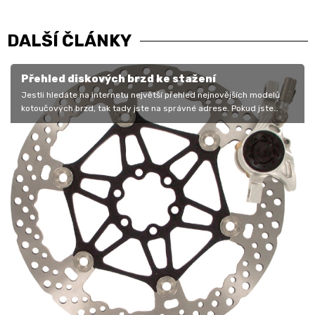
DALŠÍ ČLÁNKY
Přehled diskových brzd ke stažení
Jestli hledáte na internetu největší přehled nejnovějších modelů
kotoučových brzd, tak tady jste na správné adrese. Pokud jste
nesehnali 9.…