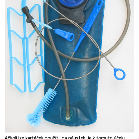
Ačkoli lze kartáček použít i na náustek, je k tomuto účelu