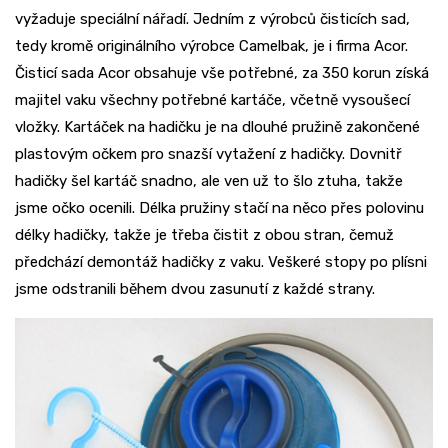
vyžaduje speciální nářadí. Jedním z výrobců čisticích sad,
tedy kromě originálního výrobce Camelbak, je i firma Acor.
Čisticí sada Acor obsahuje vše potřebné, za 350 korun získá
majitel vaku všechny potřebné kartáče, včetně vysoušecí
vložky. Kartáček na hadičku je na dlouhé pružině zakončené
plastovým očkem pro snazší vytažení z hadičky. Dovnitř
hadičky šel kartáč snadno, ale ven už to šlo ztuha, takže
jsme očko ocenili. Délka pružiny stačí na něco přes polovinu
délky hadičky, takže je třeba čistit z obou stran, čemuž
předchází demontáž hadičky z vaku. Veškeré stopy po plísni
jsme odstranili během dvou zasunutí z každé strany.