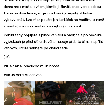
nepřilepí k sobě a vysychají rychleji. Celá sada nezabere
doma moc místa, ovšem jakmile ji člověk chce vzít s sebou
třeba na dovolenou, už je více kousků nepříliš skladné
výbavy znát. Lze však použít jen kartáček na hadičku, s nímž
si vystačíme i na náustek a v nejhorším i na vak.
Pokud tedy bojujete s plísní ve vaku a hadičce a po několika
vyjížďkách je příchuť iontového nápoje přebita čímsi nepříliš
vábným, určitě sáhněte po čisticí sadě.
(už)
Plus cena
, praktičnost, účinnost
Minus
horší skladování