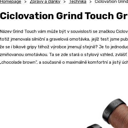
Homepage
Zprávy a články
Technika
Ciclovation Grin
Ciclovation Grind Touch Gr
Název Grind Touch vám může být v souvislosti se značkou Ciclo
totiž jmenovala silniční a gravelová omotávka, jejíž test jsme pub
že se i bikové gripy téhož výrobce jmenují stejně? Je to jednoduc
zmiňovanou omotávkou. Ta se zde stará o stylový vzhled, zvlášť
„chocolade brown“, a současně o maximálně komfortní a jistý úc