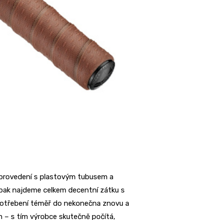
“ provedení s plastovým tubusem a
 pak najdeme celkem decentní zátku s
opotřebení téměř do nekonečna znovu a
 – s tím výrobce skutečně počítá,