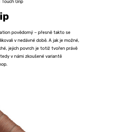
d Touch Grip
ip
vation povědomý – přesně takto se
likovali v nedávné době. A jak je možné,
hé, jejich povrch je totiž tvořen právě
 tedy v námi zkoušené variantě
hop.