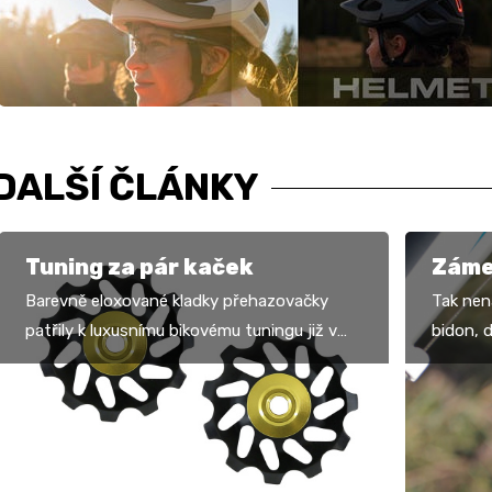
DALŠÍ ČLÁNKY
Tuning za pár kaček
Záme
Barevně eloxované kladky přehazovačky
Tak nen
patřily k luxusnímu bikovému tuningu již v
bidon, 
devadesátých letech. Zdaleka ovšem nejde
různými
pouze o vzhled,…
další n