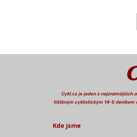
Cykl.cz je jeden z nejznámějších 
tištěným cyklistickým 14-ti deníkem o
Kde jsme