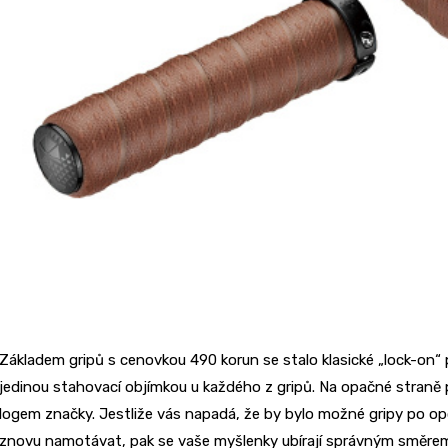
Základem gripů s cenovkou 490 korun se stalo klasické „lock-on
jedinou stahovací objímkou u každého z gripů. Na opačné straně
logem značky. Jestliže vás napadá, že by bylo možné gripy po 
znovu namotávat, pak se vaše myšlenky ubírají správným směrem