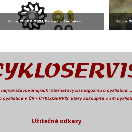
Datum:
20. 09. 2021
Kategorie:
Technika
Datum:
2
a nejnavštěvovanějších internetových magazínů o cyklistice.
 cyklistice v ČR - CYKLOSERVIS, který zakoupíte v síti cykli
Užitečné odkazy