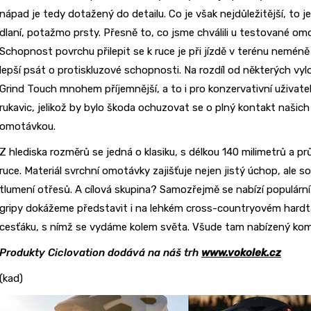
nápad je tedy dotažený do detailu. Co je však nejdůležitější, to j
dlaní, potažmo prsty. Přesně to, co jsme chválili u testované omo
Schopnost povrchu přilepit se k ruce je při jízdě v terénu neméně
lepší psát o protiskluzové schopnosti. Na rozdíl od některých vylo
Grind Touch mnohem příjemnější, a to i pro konzervativní uživate
rukavic, jelikož by bylo škoda ochuzovat se o plný kontakt našich
omotávkou.
Z hlediska rozměrů se jedná o klasiku, s délkou 140 milimetrů a
ruce. Materiál svrchní omotávky zajišťuje nejen jistý úchop, ale
tlumení otřesů. A cílová skupina? Samozřejmě se nabízí populární t
gripy dokážeme představit i na lehkém cross-countryovém hardta
cesťáku, s nímž se vydáme kolem světa. Všude tam nabízený ko
Produkty Ciclovation dodává na náš trh
www.vokolek.cz
(kad)