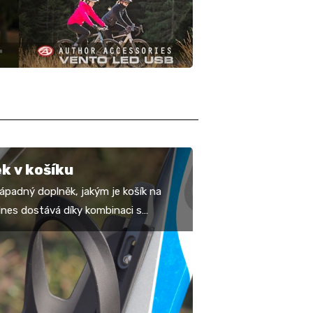
k v košíku
ápadný doplněk, jakým je košík na
dnes dostává díky kombinaci s
 držáky nářadí či úložných prostor
adstavbové…