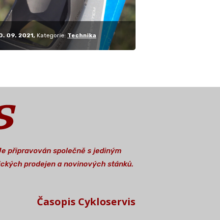
0. 09. 2021
Kategorie:
Technika
 Je připravován společně s jediným
stických prodejen a novinových stánků.
Časopis Cykloservis