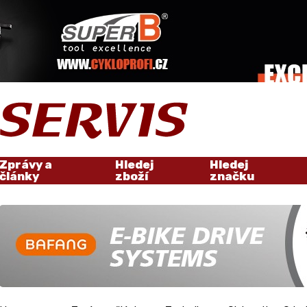
Zprávy a
Hledej
Hledej
články
zboží
značku