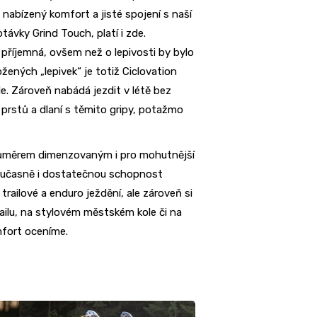
e nabízený komfort a jisté spojení s naší
távky Grind Touch, platí i zde.
 příjemná, ovšem než o lepivosti by bylo
žených „lepivek“ je totiž Ciclovation
le. Zároveň nabádá jezdit v létě bez
 prstů a dlaní s těmito gripy, potažmo
 průměrem dimenzovaným i pro mohutnější
 současně i dostatečnou schopnost
railové a enduro ježdění, ale zároveň si
ilu, na stylovém městském kole či na
mfort oceníme.