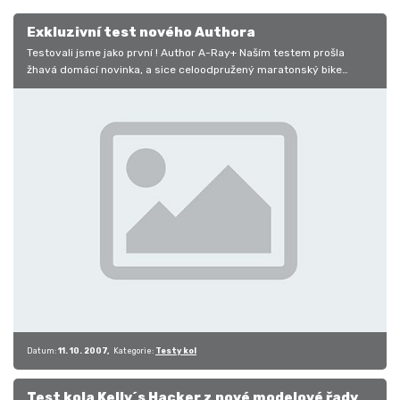
Exkluzivní test nového Authora
Testovali jsme jako první ! Author A-Ray+ Naším testem prošla
žhavá domácí novinka, a sice celoodpružený maratonský bike
Author A-Ray+…
Datum:
11. 10. 2007
Kategorie:
Testy kol
Test kola Kelly´s Hacker z nové modelové řady