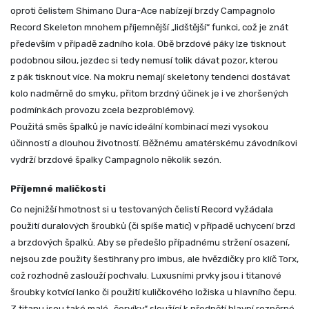
oproti čelistem Shimano Dura-Ace nabízejí brzdy Campagnolo
Record Skeleton mnohem příjemnější „lidštější“ funkci, což je znát
především v případě zadního kola. Obě brzdové páky lze tisknout
podobnou silou, jezdec si tedy nemusí tolik dávat pozor, kterou
z pák tisknout více. Na mokru nemají skeletony tendenci dostávat
kolo nadměrně do smyku, přitom brzdný účinek je i ve zhoršených
podmínkách provozu zcela bezproblémový.
Použitá směs špalků je navíc ideální kombinací mezi vysokou
účinností a dlouhou životností. Běžnému amatérskému závodníkovi
vydrží brzdové špalky Campagnolo několik sezón.
Příjemné maličkosti
Co nejnižší hmotnost si u testovaných čelistí Record vyžádala
použití duralových šroubků (či spíše matic) v případě uchycení brzd
a brzdových špalků. Aby se předešlo případnému stržení osazení,
nejsou zde použity šestihrany pro imbus, ale hvězdičky pro klíč Torx,
což rozhodně zaslouží pochvalu. Luxusními prvky jsou i titanové
šroubky kotvící lanko či použití kuličkového ložiska u hlavního čepu.
Z titanu jsou také malé „červíky“ sloužící k předpětí hlavní rozpěrné