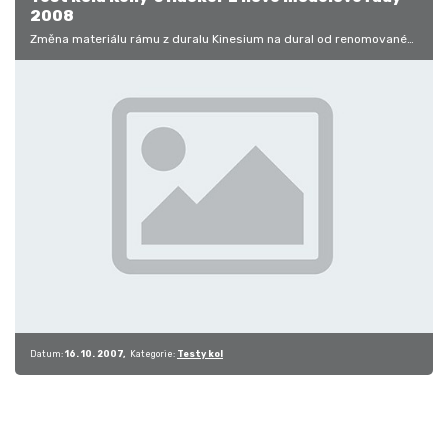
2008
Změna materiálu rámu z duralu Kinesium na dural od renomované
značky Easton je pouze jednou z mnoha novinek, které přichystala
na modelech…
Datum:
16. 10. 2007
Kategorie:
Testy kol