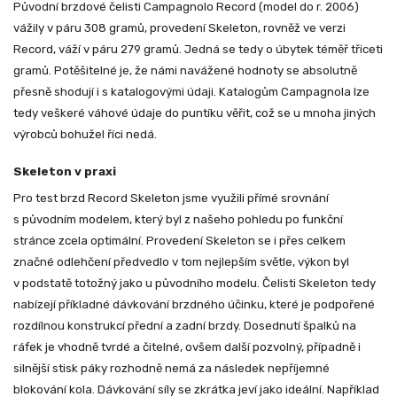
Původní brzdové čelisti Campagnolo Record (model do r. 2006)
vážily v páru 308 gramů, provedení Skeleton, rovněž ve verzi
Record, váží v páru 279 gramů. Jedná se tedy o úbytek téměř třiceti
gramů. Potěšitelné je, že námi navážené hodnoty se absolutně
přesně shodují i s katalogovými údaji. Katalogům Campagnola lze
tedy veškeré váhové údaje do puntíku věřit, což se u mnoha jiných
výrobců bohužel říci nedá.
Skeleton v praxi
Pro test brzd Record Skeleton jsme využili přímé srovnání
s původním modelem, který byl z našeho pohledu po funkční
stránce zcela optimální. Provedení Skeleton se i přes celkem
značné odlehčení předvedlo v tom nejlepším světle, výkon byl
v podstatě totožný jako u původního modelu. Čelisti Skeleton tedy
nabízejí příkladné dávkování brzdného účinku, které je podpořené
rozdílnou konstrukcí přední a zadní brzdy. Dosednutí špalků na
ráfek je vhodně tvrdé a čitelné, ovšem další pozvolný, případně i
silnější stisk páky rozhodně nemá za následek nepříjemné
blokování kola. Dávkování síly se zkrátka jeví jako ideální. Například