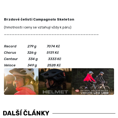
Brzdové čelisti Campagnolo Skeleton
(hmotnosti i ceny se vztahují vždy k páru)
____________________________________
Record 279 g 7074 Kč
Chorus 326 g 5131 Kč
Centaur 334 g 3333 Kč
Veloce 349 g 2528 Kč
DALŠÍ ČLÁNKY