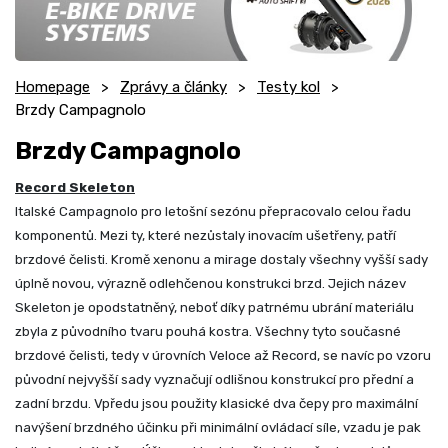
Homepage
Zprávy a články
Testy kol
Brzdy Campagnolo
Brzdy Campagnolo
R
ecord Skeleton
Italské Campagnolo pro letošní sezónu přepracovalo celou řadu
komponentů. Mezi ty, které nezůstaly inovacím ušetřeny, patří
brzdové čelisti. Kromě xenonu a mirage dostaly všechny vyšší sady
úplně novou, výrazně odlehčenou konstrukci brzd. Jejich název
Skeleton je opodstatněný, neboť díky patrnému ubrání materiálu
zbyla z původního tvaru pouhá kostra. Všechny tyto současné
brzdové čelisti, tedy v úrovních Veloce až Record, se navíc po vzoru
původní nejvyšší sady vyznačují odlišnou konstrukcí pro přední a
zadní brzdu. Vpředu jsou použity klasické dva čepy pro maximální
navýšení brzdného účinku při minimální ovládací síle, vzadu je pak