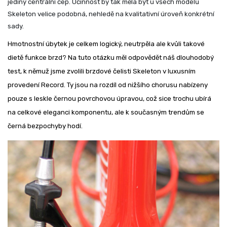
jediný centrální čep. Účinnost by tak měla být u všech modelů
Skeleton velice podobná, nehledě na kvalitativní úroveň konkrétní
sady.
Hmotnostní úbytek je celkem logický, neutrpěla ale kvůli takové
dietě funkce brzd? Na tuto otázku měl odpovědět náš dlouhodobý
test, k němuž jsme zvolili brzdové čelisti Skeleton v luxusním
provedení Record. Ty jsou na rozdíl od nižšího chorusu nabízeny
pouze s leskle černou povrchovou úpravou, což sice trochu ubírá
na celkové eleganci komponentu, ale k současným trendům se
černá bezpochyby hodí.