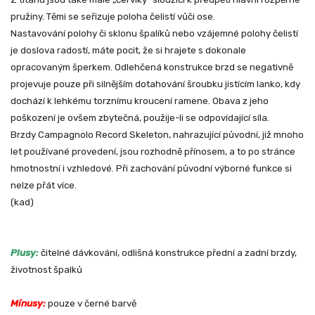
pružiny. Těmi se seřizuje poloha čelistí vůči ose.
Nastavování polohy či sklonu špalíků nebo vzájemné polohy čelistí
je doslova radostí, máte pocit, že si hrajete s dokonale
opracovaným šperkem. Odlehčená konstrukce brzd se negativně
projevuje pouze při silnějším dotahování šroubku jistícím lanko, kdy
dochází k lehkému torznímu kroucení ramene. Obava z jeho
poškození je ovšem zbytečná, použije-li se odpovídající síla.
Brzdy Campagnolo Record Skeleton, nahrazující původní, již mnoho
let používané provedení, jsou rozhodně přínosem, a to po stránce
hmotnostní i vzhledové. Při zachování původní výborné funkce si
nelze přát více.
(kad)
Plusy:
čitelné dávkování, odlišná konstrukce přední a zadní brzdy,
životnost špalků
Mínusy:
pouze v černé barvě