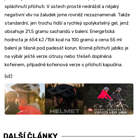
spláchnutí příchuti. V ústech prostě nedráždí a nějaký
negativní vliv na žaludek jsme rovněž nezaznamenali. Takže
standardní, jen trochu řidší a rychleji spolykatelný gel, jenž
obsahuje 21,5 gramu sacharidů v balení. Energetická
hodnota je 654 kJ /156 kcal na 100 gramů a cena 55 ml
balení je těsně pod padesát korun. Kromě příchuti jablko je
na výběr ještě verze citrusy nebo třešeň doplněná
kofeinem, případně kofeinová verze s příchutí kapučína.
(už)
DALŠÍ ČLÁNKY