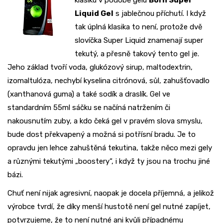
klasiku v podobě gelu
Born Super
Liquid Gel
s jablečnou příchutí. I když
tak úplná klasika to není, protože dvě
slovíčka Super Liquid znamenají super
tekutý, a přesně takový tento gel je.
Jeho základ tvoří voda, glukózový sirup, maltodextrin,
izomaltulóza, nechybí kyselina citrónová, sůl, zahušťovadlo
(xanthanová guma) a také sodík a draslík. Gel ve
standardním 55ml sáčku se načíná natržením či
nakousnutím zuby, a kdo čeká gel v pravém slova smyslu,
bude dost překvapený a možná si potřísní bradu. Je to
opravdu jen lehce zahuštěná tekutina, takže něco mezi gely
a různými tekutými „boostery“, i když ty jsou na trochu jiné
bázi.
Chuť není nijak agresivní, naopak je docela příjemná, a jelikož
výrobce tvrdí, že díky menší hustotě není gel nutné zapíjet,
potvrzujeme, že to není nutné ani kvůli případnému