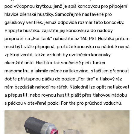
pod výklopnou krytkou, jenž je spíš koncovkou pro připojení
hlavice dílenské hustilky. Samozřejmě nastavené pro
galuskový ventilek, jemuž odpovídá rozměr této koncovky.
Připojíte hustilku, zajistíte její koncovku a do nádoby
přepnuté na „For tank“ nahustíte až 160 PSI. Hustilka přitom
musí být stále připojená, protože koncovka na nádobě nemá
zpětný ventil, takže vzduch by uvolněním koncovky
okamžitě unikl. Hustilka tak současně plní i funkci
manometru, a jakmile máme natlakováno, stačí jen přepnout
dobře přístupnou páčku do pozice „For tire“ a tlakový ráz
nám bezdušák nahodí na ráfek. Následně lze opět natlakovat
a přepustit, nebo rovnou hustit plášť přes tlakovou nádobu
s páčkou v otevřené pozici For tire pro průchod vzduchu.