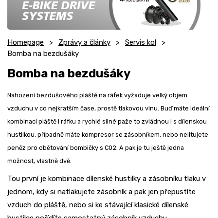
Homepage
Zprávy a články
Servis kol
Bomba na bezdušáky
Bomba na bezdušáky
Nahození bezdušového pláště na ráfek vyžaduje velký objem
vzduchu v co nejkratším čase, prostě tlakovou vlnu. Buď máte ideální
kombinaci pláště i ráfku a rychlé silné paže to zvládnou i s dílenskou
hustilkou, případně máte kompresor se zásobníkem, nebo nelitujete
peněz pro obětování bombičky s C02. A pak je tu ještě jedna
možnost, vlastně dvě.
Tou první je kombinace dílenské hustilky a zásobníku tlaku v
jednom, kdy si natlakujete zásobník a pak jen přepustíte
vzduch do pláště, nebo si ke stávající klasické dílenské