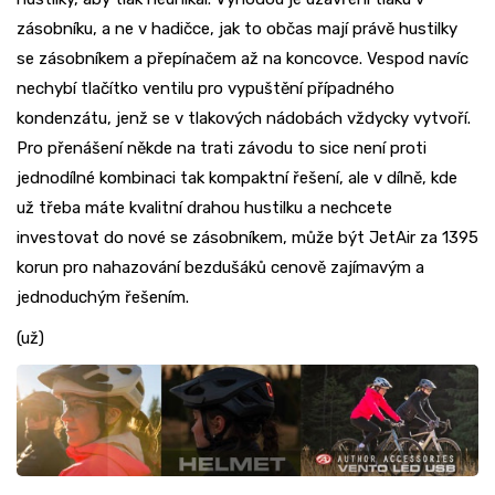
zásobníku, a ne v hadičce, jak to občas mají právě hustilky
se zásobníkem a přepínačem až na koncovce. Vespod navíc
nechybí tlačítko ventilu pro vypuštění případného
kondenzátu, jenž se v tlakových nádobách vždycky vytvoří.
Pro přenášení někde na trati závodu to sice není proti
jednodílné kombinaci tak kompaktní řešení, ale v dílně, kde
už třeba máte kvalitní drahou hustilku a nechcete
investovat do nové se zásobníkem, může být JetAir za 1395
korun pro nahazování bezdušáků cenově zajímavým a
jednoduchým řešením.
(už)