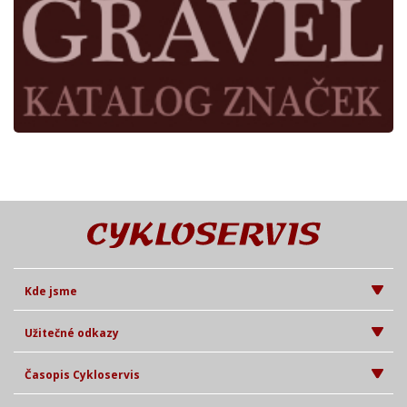
Kde jsme
Užitečné odkazy
Časopis Cykloservis