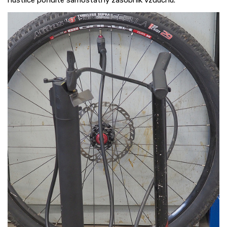
hustilce pořídíte samostatný zásobník vzduchu.