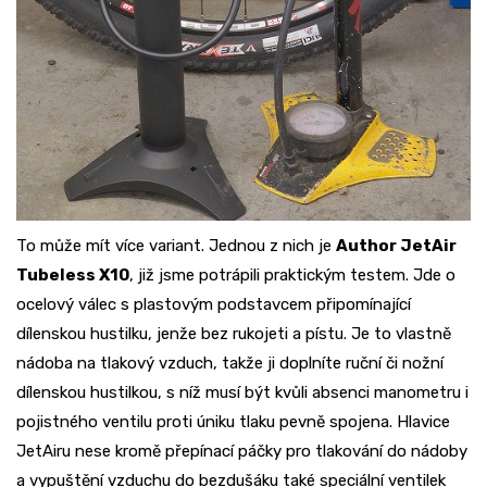
To může mít více variant. Jednou z nich je
Author JetAir
Tubeless X10
, již jsme potrápili praktickým testem. Jde o
ocelový válec s plastovým podstavcem připomínající
dílenskou hustilku, jenže bez rukojeti a pístu. Je to vlastně
nádoba na tlakový vzduch, takže ji doplníte ruční či nožní
dílenskou hustilkou, s níž musí být kvůli absenci manometru i
pojistného ventilu proti úniku tlaku pevně spojena. Hlavice
JetAiru nese kromě přepínací páčky pro tlakování do nádoby
a vypuštění vzduchu do bezdušáku také speciální ventilek