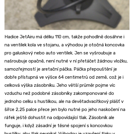
Hadice JetAiru má délku 110 cm, takže pohodlně dosáhne i
na ventilek kola ve stojanu, a výhodou je otočná koncovka
pro galuskový nebo auto ventilek. Jen se vyšroubuje a
našroubuje opačně, není nutné v ní přetáčet žádnou vložku,
samozřejmostí je aretační páčka. Páčka přepouštění je
dobře přístupná ve výšce 64 centimetrů od země, což je i
celková výška zásobníku. Jeho větší průměr pojme víc
vzduchu než podobné zásobníky zakomponované do
jednoho celku s hustilkou, ale na devětadvacítkový plášť v
šířce 2,25 palce přece jen bylo nutné po jeho naskočení na
ráfek ještě dohustit na odpovídající tlak. Zásobník ale
funguje, i když zásadní je těsné spojení s koncovkou
hustilky, aby tlak neunikal. Výhodou je uzavření tlaku v