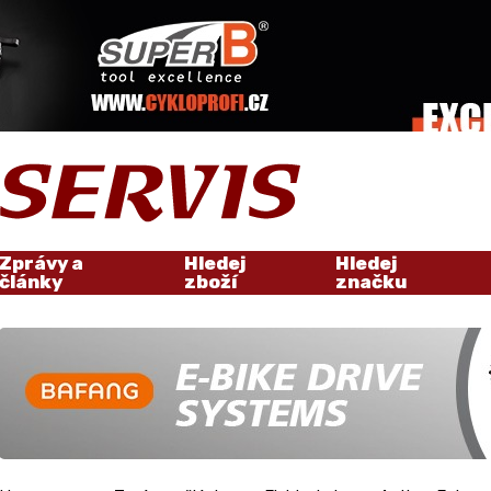
Zprávy a
Hledej
Hledej
články
zboží
značku