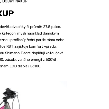
a, DOBRÝ NÁKUP
KUP
 devětadvacítky či průměr 27,5 palce,
 kategorii myslí například dámským
aznou profilací přední partie rámu nebo
ice RST zajišťuje komfort vpředu,
sadu Shimano Deore doplňují kotoučové
100, zásobovaného energií z 500Wh
dném LCD displeji E6100.