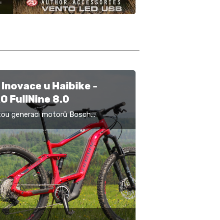
 Inovace u Haibike -
 FullNine 8.0
tou generaci motorů Bosch
vala značka Haibike nejnovějším
m svých rámů, jenž od roku 2010
opravdu velký skok a…