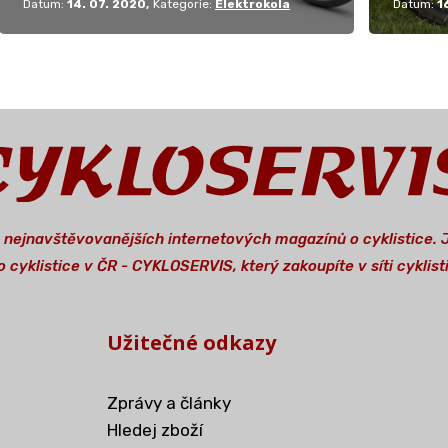
Datum:
14. 07. 2020
Kategorie:
Elektrokola
Datum:
1
a nejnavštěvovanějších internetových magazínů o cyklistice.
 cyklistice v ČR - CYKLOSERVIS, který zakoupíte v síti cykli
Užitečné odkazy
Zprávy a články
Hledej zboží