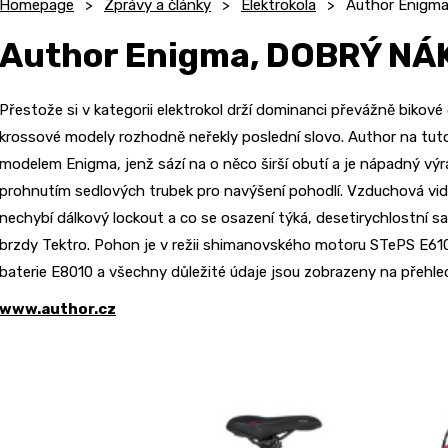
Homepage
Zprávy a články
Elektrokola
Author Enigm
Author Enigma, DOBRÝ NÁ
Přestože si v kategorii elektrokol drží dominanci převážně bikové
krossové modely rozhodně neřekly poslední slovo. Author na tuto
modelem Enigma, jenž sází na o něco širší obutí a je nápadný výr
prohnutím sedlových trubek pro navýšení pohodlí. Vzduchová vidl
nechybí dálkový lockout a co se osazení týká, desetirychlostní 
brzdy Tektro. Pohon je v režii shimanovského motoru STePS E6
baterie E8010 a všechny důležité údaje jsou zobrazeny na přehle
www.author.cz