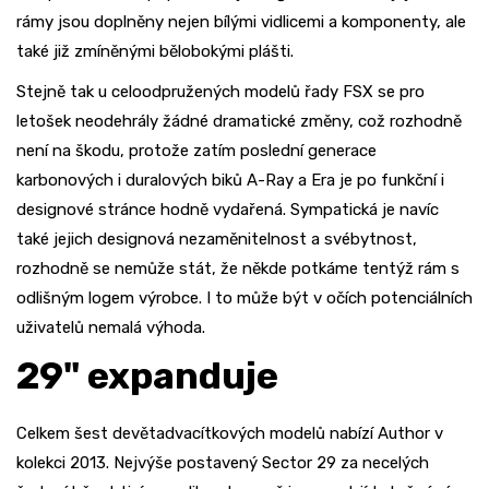
rámy jsou doplněny nejen bílými vidlicemi a komponenty, ale
také již zmíněnými bělobokými plášti.
Stejně tak u celoodpružených modelů řady FSX se pro
letošek neodehrály žádné dramatické změny, což rozhodně
není na škodu, protože zatím poslední generace
karbonových i duralových biků A-Ray a Era je po funkční i
designové stránce hodně vydařená. Sympatická je navíc
také jejich designová nezaměnitelnost a svébytnost,
rozhodně se nemůže stát, že někde potkáme tentýž rám s
odlišným logem výrobce. I to může být v očích potenciálních
uživatelů nemalá výhoda.
29" expanduje
Celkem šest devětadvacítkových modelů nabízí Author v
kolekci 2013. Nejvýše postavený Sector 29 za necelých