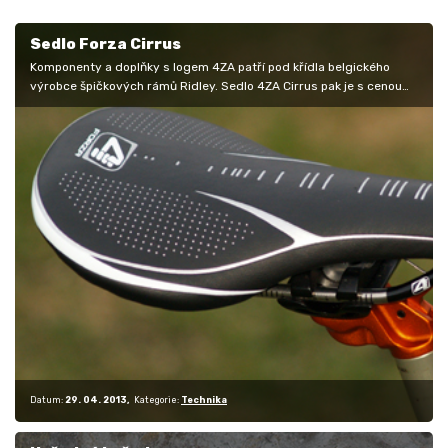
Sedlo Forza Cirrus
Komponenty a doplňky s logem 4ZA patří pod křídla belgického
výrobce špičkových rámů Ridley. Sedlo 4ZA Cirrus pak je s cenou
1390 korun ve…
Datum:
29. 04. 2013
Kategorie:
Technika