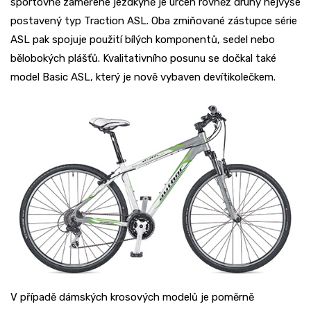
sportovně zaměřené jezdkyně je určen rovněž druhý nejvýše
postavený typ Traction ASL. Oba zmiňované zástupce série
ASL pak spojuje použití bílých komponentů, sedel nebo
bělobokých plášťů. Kvalitativního posunu se dočkal také
model Basic ASL, který je nově vybaven devítikolečkem.
V případě dámských krosových modelů je poměrně