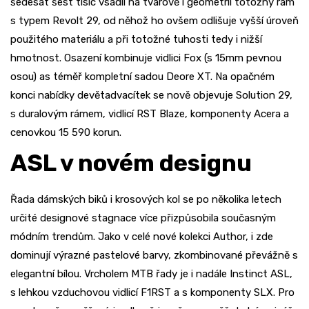
šedesát šest tisíc vsadil na tvarově i geometrií totožný rám
s typem Revolt 29, od něhož ho ovšem odlišuje vyšší úroveň
použitého materiálu a při totožné tuhosti tedy i nižší
hmotnost. Osazení kombinuje vidlici Fox (s 15mm pevnou
osou) as téměř kompletní sadou Deore XT. Na opačném
konci nabídky devětadvacítek se nově objevuje Solution 29,
s duralovým rámem, vidlicí RST Blaze, komponenty Acera a
cenovkou 15 590 korun.
ASL v novém designu
Řada dámských biků i krosových kol se po několika letech
určité designové stagnace více přizpůsobila současným
módním trendům. Jako v celé nové kolekci Author, i zde
dominují výrazné pastelové barvy, zkombinované převážně s
elegantní bílou. Vrcholem MTB řady je i nadále Instinct ASL,
s lehkou vzduchovou vidlicí F1RST a s komponenty SLX. Pro