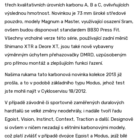
třech kvalitativních úrovních karbonu A, B a C, ovlivňujících
výslednou hmotnost. Novinkou je 73 mm široké středové
pouzdro, modely Magnum a Master, využívající osazení Sram,
ovšem budou disponovat standardem BB30 Press Fit.
Všechny vrcholné verze této série, používající zadní měnič
Shimano XTR a Deore XT, jsou také nově vybaveny
výměnným úchytem přehazovačky DMRD, uzpůsobeným
pro přímou montáž a zlepšujícím funkci řazení.
Našima rukama tato karbonová novinka kolekce 2013 již
prošla, a to v podobě základního typu Modus, jehož test
jste mohli najít v Cykloservisu 18/2012.
V případě závodně či sportovně zaměřených duralových
hardtailů se velké změny neodehrály, i nadále tvoří řadu
Egoist, Vision, Instinct, Context, Traction a další. Designově
si ovšem v ničem nezadají s elitními karbonovými modely,
což platí zvlášť v případě dvojice Egoist a Modus, jejíž bílé