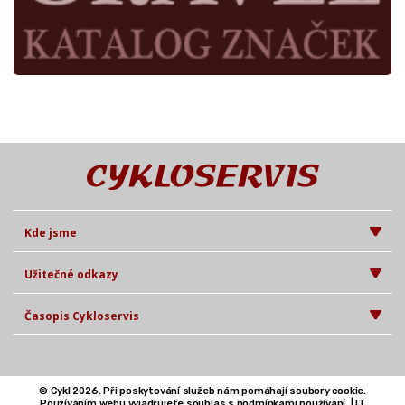
Kde jsme
Užitečné odkazy
Časopis Cykloservis
© Cykl 2026. Při poskytování služeb nám pomáhají soubory cookie.
Používáním webu vyjadřujete souhlas s podmínkami používání. |
IT