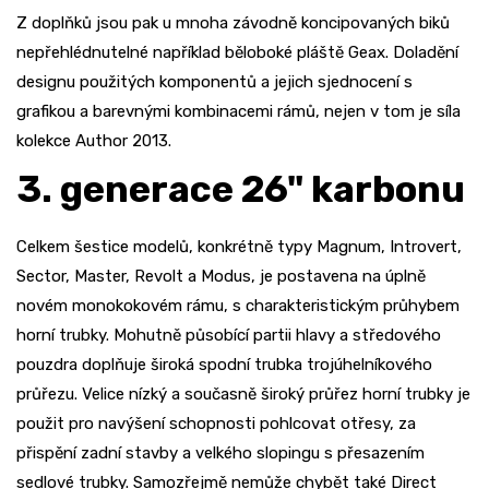
Z doplňků jsou pak u mnoha závodně koncipovaných biků
nepřehlédnutelné například běloboké pláště Geax. Doladění
designu použitých komponentů a jejich sjednocení s
grafikou a barevnými kombinacemi rámů, nejen v tom je síla
kolekce Author 2013.
3. generace 26" karbonu
Celkem šestice modelů, konkrétně typy Magnum, Introvert,
Sector, Master, Revolt a Modus, je postavena na úplně
novém monokokovém rámu, s charakteristickým průhybem
horní trubky. Mohutně působící partii hlavy a středového
pouzdra doplňuje široká spodní trubka trojúhelníkového
průřezu. Velice nízký a současně široký průřez horní trubky je
použit pro navýšení schopnosti pohlcovat otřesy, za
přispění zadní stavby a velkého slopingu s přesazením
sedlové trubky. Samozřejmě nemůže chybět také Direct