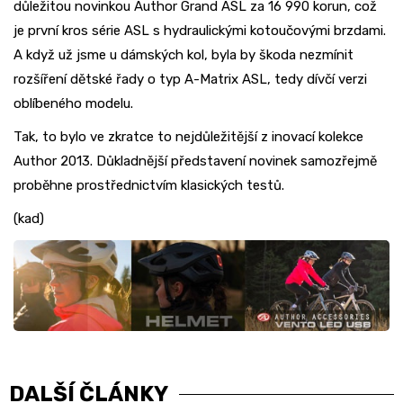
důležitou novinkou Author Grand ASL za 16 990 korun, což
je první kros série ASL s hydraulickými kotoučovými brzdami.
A když už jsme u dámských kol, byla by škoda nezmínit
rozšíření dětské řady o typ A-Matrix ASL, tedy dívčí verzi
oblíbeného modelu.
Tak, to bylo ve zkratce to nejdůležitější z inovací kolekce
Author 2013. Důkladnější představení novinek samozřejmě
proběhne prostřednictvím klasických testů.
(kad)
DALŠÍ ČLÁNKY