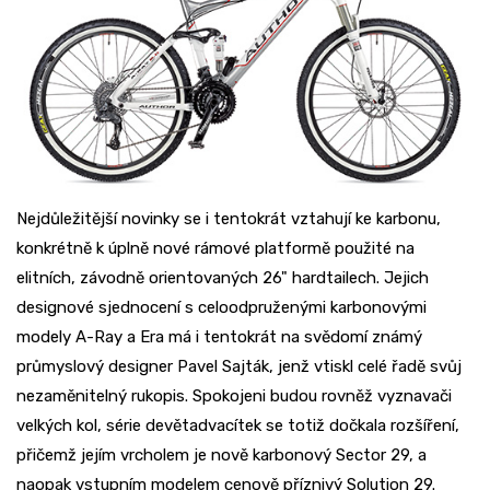
Nejdůležitější novinky se i tentokrát vztahují ke karbonu,
konkrétně k úplně nové rámové platformě použité na
elitních, závodně orientovaných 26" hardtailech. Jejich
designové sjednocení s celoodpruženými karbonovými
modely A-Ray a Era má i tentokrát na svědomí známý
průmyslový designer Pavel Sajták, jenž vtiskl celé řadě svůj
nezaměnitelný rukopis. Spokojeni budou rovněž vyznavači
velkých kol, série devětadvacítek se totiž dočkala rozšíření,
přičemž jejím vrcholem je nově karbonový Sector 29, a
naopak vstupním modelem cenově příznivý Solution 29.