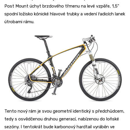
Post Mount úchyt brzdového třmenu na levé vzpěře, 1,5"
spodní ložisko kónické hlavové trubky a vedení řadicích lanek
útrobami rámu.
Tento nový rám je svou geometrií identický s předchůdcem,
tedy s osvědčenou druhou generací, nabízenou do loňské
sezóny. I tentokrát bude karbonový hardtail vyráběn ve