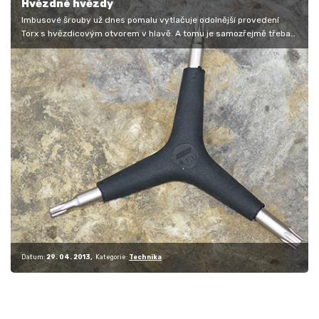
Hvězdné hvězdy
Imbusové šrouby už dnes pomalu vytlačuje odolnější provedení
Torx s hvězdicovým otvorem v hlavě. A tomu je samozřejmě třeba
přizpůsobit…
Datum:
29. 04. 2013
Kategorie:
Technika