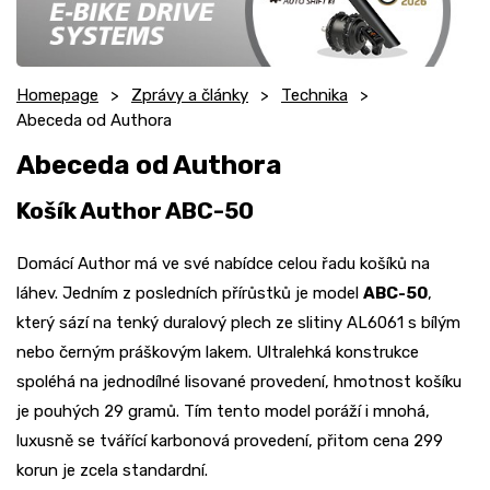
Homepage
Zprávy a články
Technika
Abeceda od Authora
Abeceda od Authora
Košík Author ABC-50
Domácí Author má ve své nabídce celou řadu košíků na
láhev. Jedním z posledních přírůstků je model
ABC-50
,
který sází na tenký duralový plech ze slitiny AL6061 s bílým
nebo černým práškovým lakem. Ultralehká konstrukce
spoléhá na jednodílné lisované provedení, hmotnost košíku
je pouhých 29 gramů. Tím tento model poráží i mnohá,
luxusně se tvářící karbonová provedení, přitom cena 299
korun je zcela standardní.