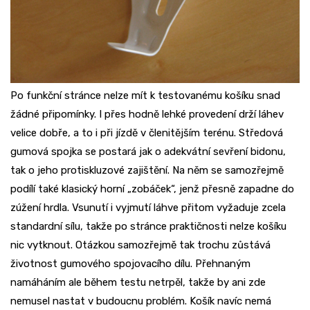
Po funkční stránce nelze mít k testovanému košíku snad
žádné připomínky. I přes hodně lehké provedení drží láhev
velice dobře, a to i při jízdě v členitějším terénu. Středová
gumová spojka se postará jak o adekvátní sevření bidonu,
tak o jeho protiskluzové zajištění. Na něm se samozřejmě
podílí také klasický horní „zobáček“, jenž přesně zapadne do
zúžení hrdla. Vsunutí i vyjmutí láhve přitom vyžaduje zcela
standardní sílu, takže po stránce praktičnosti nelze košíku
nic vytknout. Otázkou samozřejmě tak trochu zůstává
životnost gumového spojovacího dílu. Přehnaným
namáháním ale během testu netrpěl, takže by ani zde
nemusel nastat v budoucnu problém. Košík navíc nemá