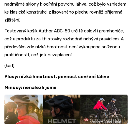
nadměrné sklony k odírání povrchu láhve, což bylo vzhledem
ke klasické konstrukci z lisovaného plechu rovněž příjemné
zjištění.
Testovaný košík Author ABC-50 určitě osloví i gramhoniče,
což u produktu za tři stovky rozhodně nebývá pravidlem. A
především zde nízká hmotnost není vykoupena sníženou
praktičností, což je k nezaplacení.
(kad)
Plusy: nízká hmotnost, pevnost sevření láhve
Minusy: nenalezli jsme