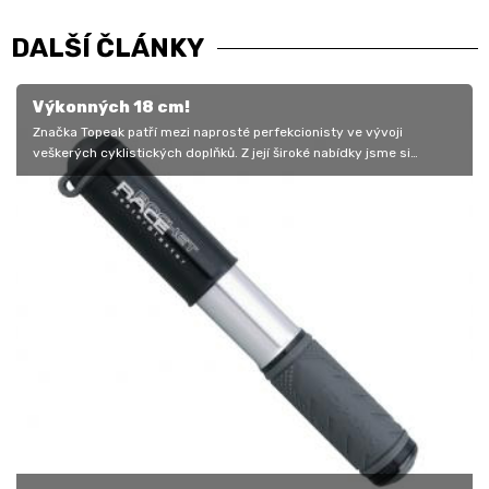
DALŠÍ ČLÁNKY
Výkonných 18 cm!
Značka Topeak patří mezi naprosté perfekcionisty ve vývoji
veškerých cyklistických doplňků. Z její široké nabídky jsme si
tentokrát do…