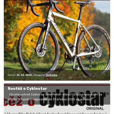
Datum:
25. 02. 2025
Kategorie:
Technika
Soutěž o Cyklostar
Chcete vyhrát Cyklostar Bike Polish-Gloss? Stačí odpovědět na
otázku a zaslat ji nejpozději do 31.března 2025 na adresu…