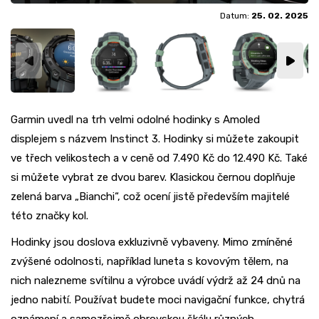
Datum:
25. 02. 2025
Garmin uvedl na trh velmi odolné hodinky s Amoled
displejem s názvem Instinct 3. Hodinky si můžete zakoupit
ve třech velikostech a v ceně od 7.490 Kč do 12.490 Kč. Také
si můžete vybrat ze dvou barev. Klasickou černou doplňuje
zelená barva „Bianchi“, což ocení jistě především majitelé
této značky kol.
Hodinky jsou doslova exkluzivně vybaveny. Mimo zmíněné
zvýšené odolnosti, například luneta s kovovým tělem, na
nich nalezneme svítilnu a výrobce uvádí výdrž až 24 dnů na
jedno nabití. Používat budete moci navigační funkce, chytrá