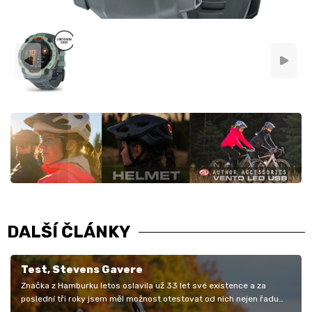
DALŠÍ ČLÁNKY
Test, Stevens Gavere
Značka z Hamburku letos oslavila už 33 let své existence a za
poslední tři roky jsem měl možnost otestovat od nich nejen řadu
karbonových…