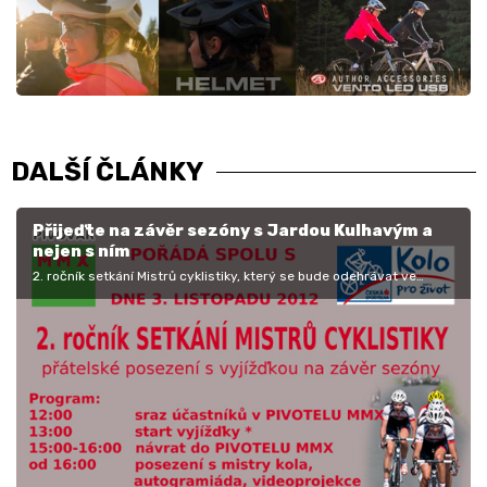
DALŠÍ ČLÁNKY
Přijeďte na závěr sezóny s Jardou Kulhavým a
nejen s ním
2. ročník setkání Mistrů cyklistiky, který se bude odehrávat ve
znamení vyjížďky a posezení v sobotu 3. listopadu v pivovaru MMX v
Letech u…