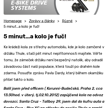
Homepage
Zprávy a články
Různé
5 minut...a kolo je fuč!
5 minut...a kolo je fuč!
Ke krádeži kola ze střechy automobilu, kde je kolo zamčené v
držáku Thule, stačí pět minut nepřítomnosti majitele. Věřte
tomu, že zámeček držáku není bezpečný natolik, aby odradil
závadovou část naší populace, která touží po drahém kole
zdarma. Posuďte zprávu Pavla Dardy, který během okamžiku
přišel takto o kolo.
Balil jsem před officem ( Korunní-Budečská, Praha 2, cca
13:30hod. v úterý, tj.02.10.2012) zapůjčená kola na odvoz
dovozci. Santa Cruz - Tallboy 29, jsem dal do kufru auta a