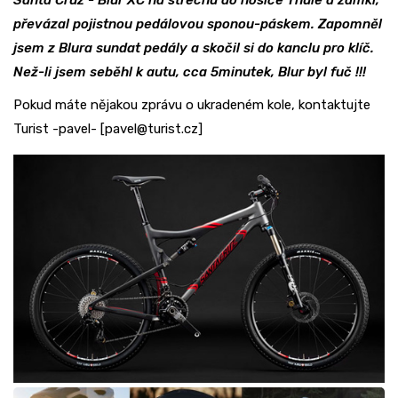
Santa Cruz - Blur XC na střechu do nosiče Thule a zamkl,
převázal pojistnou pedálovou sponou-páskem. Zapomněl
jsem z Blura sundat pedály a skočil si do kanclu pro klíč.
Než-li jsem seběhl k autu, cca 5minutek, Blur byl fuč !!!
Pokud máte nějakou zprávu o ukradeném kole, kontaktujte
Turist -pavel- [pavel@turist.cz]