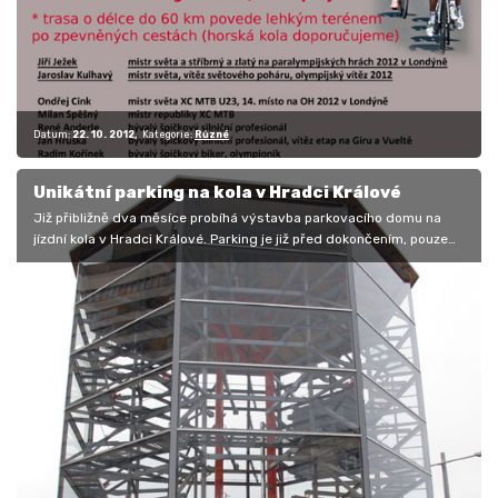
Datum:
22. 10. 2012
Kategorie:
Různé
Unikátní parking na kola v Hradci Králové
Již přibližně dva měsíce probíhá výstavba parkovacího domu na
jízdní kola v Hradci Králové. Parking je již před dokončením, pouze
dva…