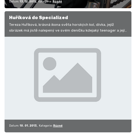
Datum:
13. 12. 2012
Kategorie:
Různé
Huříková do Specialized
Tereza Huříková, krásná ikona světa horských kol, dívka, jejíž
obrázek má jistě nalepený ve svém deníčku kdejaký teenager a její
plakát na…
Datum:
10. 01. 2013
Kategorie:
Různé