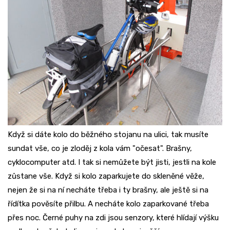
Když si dáte kolo do běžného stojanu na ulici, tak musíte
sundat vše, co je zloděj z kola vám "očesat". Brašny,
cyklocomputer atd. I tak si nemůžete být jisti, jestli na kole
zůstane vše. Když si kolo zaparkujete do skleněné věže,
nejen že si na ní necháte třeba i ty brašny, ale ještě si na
řídítka pověsíte přilbu. A necháte kolo zaparkované třeba
přes noc. Černé puhy na zdi jsou senzory, které hlídají výšku