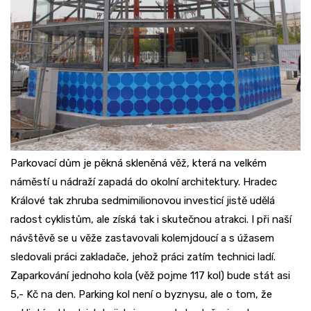
Parkovací dům je pěkná skleněná věž, která na velkém
náměstí u nádraží zapadá do okolní architektury. Hradec
Králové tak zhruba sedmimilionovou investicí jistě udělá
radost cyklistům, ale získá tak i skutečnou atrakci. I při naší
návštěvě se u věže zastavovali kolemjdoucí a s úžasem
sledovali práci zakladače, jehož práci zatím technici ladí.
Zaparkování jednoho kola (věž pojme 117 kol) bude stát asi
5,- Kč na den. Parking kol není o byznysu, ale o tom, že