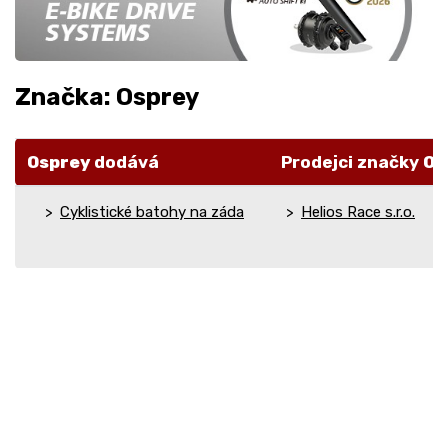
Značka: Osprey
Osprey
dodává
Prodejci značky
Os
Cyklistické batohy na záda
Helios Race s.r.o.