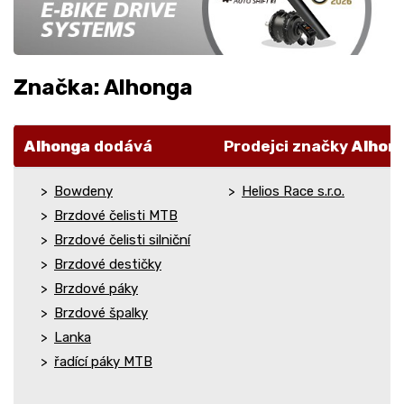
Značka: Alhonga
Alhonga
dodává
Prodejci značky
Alhon
Bowdeny
Helios Race s.r.o.
Brzdové čelisti MTB
Brzdové čelisti silniční
Brzdové destičky
Brzdové páky
Brzdové špalky
Lanka
řadící páky MTB