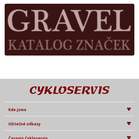
Kde jsme
Užitečné odkazy
Časopis Cykloservis