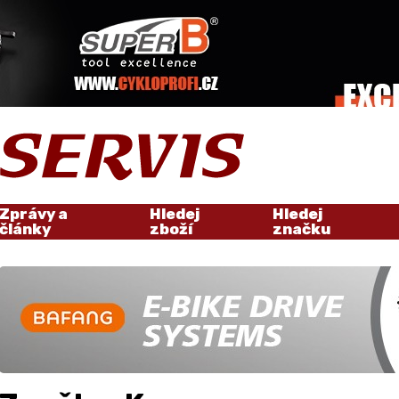
Zprávy a
Hledej
Hledej
články
zboží
značku