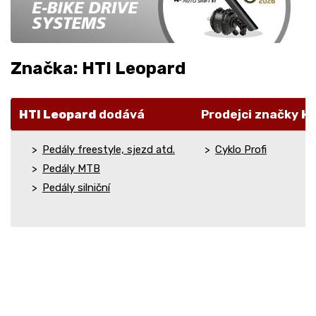
Značka: HTI Leopard
HTI Leopard
dodává
Prodejci značky
HT
Pedály freestyle, sjezd atd.
Cyklo Profi
Pedály MTB
Pedály silniční